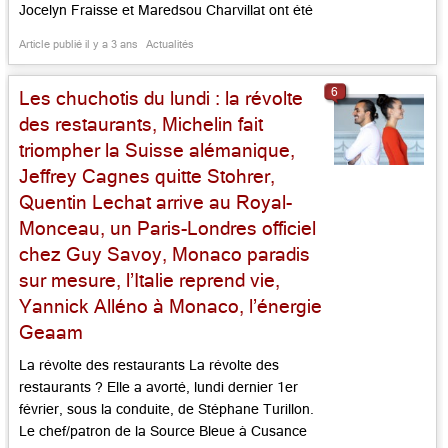
Jocelyn Fraisse et Maredsou Charvillat ont été
formés au lycée hôtelier de Clermont-Ferrand.
Article publié il y a 3 ans
Actualités
Ayant oeuvré chez Xavier Beaudiment dans leur
ville natale, ayant voyagé en Australie, puis
6
Les chuchotis du lundi : la révolte
perfectionné chez Jacques Chibois […]...
des restaurants, Michelin fait
triompher la Suisse alémanique,
Jeffrey Cagnes quitte Stohrer,
Quentin Lechat arrive au Royal-
Monceau, un Paris-Londres officiel
chez Guy Savoy, Monaco paradis
sur mesure, l’Italie reprend vie,
Yannick Alléno à Monaco, l’énergie
Geaam
La révolte des restaurants La révolte des
restaurants ? Elle a avorté, lundi dernier 1er
février, sous la conduite, de Stéphane Turillon.
Le chef/patron de la Source Bleue à Cusance