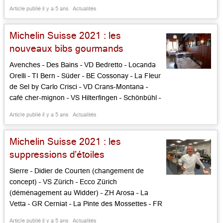
dans le Doubs a renoncé à accueillir les
Article publié il y a 5 ans
Actualités
nombreux clients attendant la réouverture
promise. Face aux gendarmes venus en masse
Michelin Suisse 2021 : les
et aux menaces du ministère […]...
nouveaux bibs gourmands
Avenches – Des Bains – VD Bedretto – Locanda
Orelli – TI Bern – Süder – BE Cossonay – La Fleur
de Sel by Carlo Crisci – VD Crans-Montana –
café cher-mignon – VS Hilterfingen – Schönbühl –
BE Lausanne – Myò Sushi Bar – VD Madiswil –
Article publié il y a 5 ans
Actualités
Landgasthof Bären – BE Noville – L’Étoile […]...
Michelin Suisse 2021 : les
suppressions d’étoiles
Sierre – Didier de Courten (changement de
concept) – VS Zürich – Ecco Zürich
(déménagement au Widder) – ZH Arosa – La
Vetta – GR Cerniat – La Pinte des Mossettes – FR
Davos – Waldhotel Davos – Sens 1605 – GR
Article publié il y a 5 ans
Actualités