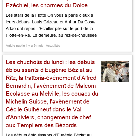
Ezéchiel, les charmes du Dolce
Les stars de la Flotte On vous a parlé d’eux à
leurs débuts. Louis Grizeau et Arthur Da Costa
Adao ont repris L’Ecailler pile sur le port de la
Flotte-en-Ré. La demeure, au rez-de-chaussée
d’une maison du XVIIe siècle, qui a vu passer
Article publié il y a 9 mois
Actualités
marins et marchands, décorée jadis par un
Jacques Garcia au début de […]...
Les chuchotis du lundi : les débuts
éblouissants d’Eugénie Béziat au
Ritz, la trattoria-événement d’Alfred
Bernardin, l’avènement de Malcom
Ecolasse au Melville, les couacs du
Michelin Suisse, l’avènement de
Cécile Guihéneuf dans le Val
d’Anniviers, changement de chef
aux Templiers des Bézards
Les débuts éblouissants d’Eugénie Béziat au