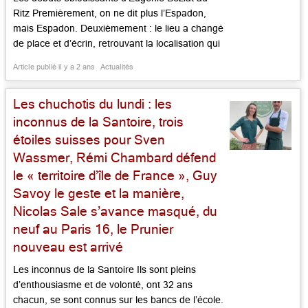
Ritz Premièrement, on ne dit plus l’Espadon,
mais Espadon. Deuxièmement : le lieu a changé
de place et d’écrin, retrouvant la localisation qui
fut la sienne à l’origine, dans le palace de la
Article publié il y a 2 ans
Actualités
place Vendôme. Il se trouve au bout d’un long
couloir, avec ses vingt six couverts et […]...
Les chuchotis du lundi : les
inconnus de la Santoire, trois
étoiles suisses pour Sven
Wassmer, Rémi Chambard défend
le « territoire d’île de France », Guy
Savoy le geste et la manière,
Nicolas Sale s’avance masqué, du
neuf au Paris 16, le Prunier
nouveau est arrivé
Les inconnus de la Santoire Ils sont pleins
d’enthousiasme et de volonté, ont 32 ans
chacun, se sont connus sur les bancs de l’école.