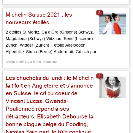
Genève – Fiskebar (restaurant fermé) – GE
Genève – La Bottega (restaurant fermé) […]...
2
Michelin Suisse 2021 : les
nouveaux étoilés
2 étoiles St Moritz, Ca d’Oro (Grisons) Schwyz,
Magdalena (Schwyz) Witznau, Sens (Lucerne)
Zurich, Widder (Zurich) 1 étoile Adelboden,
Alpenblick-Stuba (Berne) Andermatt, Gütsch par
Markus Neff (Uri) Andermatt, The Japanese by
Article publié il y a 5 ans
Actualités
the Chedi (Uri) Bad Ragaz, Verve by Sven (St
Gall) Lausanne, Frank Pelux, la Table du
2
Les chuchotis du lundi : le Michelin
Lausanne Palace (Vaud) Lugano, Il Due Sud
(Tessin) […]...
fait fort en Angleterre et s’annonce
en Suisse, le cri du coeur de
Vincent Lucas, Gwendal
Poullennec répond à ses
détracteurs, Elisabeth Debourse la
bonne blague belge du Fooding,
Nicolas Sale part, le Ritz continue