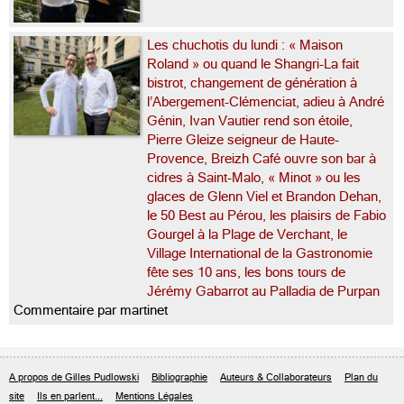
Les chuchotis du lundi : « Maison
Roland » ou quand le Shangri-La fait
bistrot, changement de génération à
l’Abergement-Clémenciat, adieu à André
Génin, Ivan Vautier rend son étoile,
Pierre Gleize seigneur de Haute-
Provence, Breizh Café ouvre son bar à
cidres à Saint-Malo, « Minot » ou les
glaces de Glenn Viel et Brandon Dehan,
le 50 Best au Pérou, les plaisirs de Fabio
Gourgel à la Plage de Verchant, le
Village International de la Gastronomie
fête ses 10 ans, les bons tours de
Jérémy Gabarrot au Palladia de Purpan
Commentaire par martinet
A propos de Gilles Pudlowski
Bibliographie
Auteurs & Collaborateurs
Plan du
site
Ils en parlent...
Mentions Légales