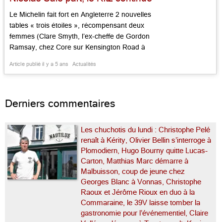
Le Michelin fait fort en Angleterre 2 nouvelles
tables « trois étoiles », récompensant deux
femmes (Clare Smyth, l’ex-cheffe de Gordon
Ramsay, chez Core sur Kensington Road à
Notting Hill, Hélène Darroze au Connaught, qui
Article publié il y a 5 ans
Actualités
conserve donc une étoile d’avance sur Paris),
trois nouveaux deux étoiles (Da Terra, mi-latino
mi-italien de Bethnal Green, Andrew Wong,
Derniers commentaires
chinois de […]...
Les chuchotis du lundi : Christophe Pelé
renaît à Kérity, Olivier Bellin s’interroge à
Plomodiern, Hugo Bourny quitte Lucas-
Carton, Matthias Marc démarre à
Malbuisson, coup de jeune chez
Georges Blanc à Vonnas, Christophe
Raoux et Jérôme Rioux en duo à la
Commaraine, le 39V laisse tomber la
gastronomie pour l’événementiel, Claire