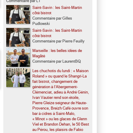
Commentaire par LT
Saint-Savin : les Saint-Martin
côté bistrot
Commentaire par Gilles
Pudlowski
Saint-Savin : les Saint-Martin
côté bistrot
Commentaire par Pierre Feuilly
Marseille : les belles idées de
Magâté
Commentaire par LaurentBQ
Les chuchotis du lundi : « Maison
Roland » ou quand le Shangri-La
fait bistrot, changement de
génération à l’Abergement-
Clémenciat, adieu à André Génin,
Ivan Vautier rend son étoile,
Pierre Gleize seigneur de Haute-
Provence, Breizh Café ouvre son
bar à cidres à Saint-Malo,
« Minot » ou les glaces de Glenn
Viel et Brandon Dehan, le 50 Best
au Pérou, les plaisirs de Fabio