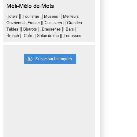
Méli-Mélo de Mots
||
||
||
Hôtels
Tourisme
Musées
Meilleurs
||
||
Ouvriers de France
Cuisiniers
Grandes
||
||
||
||
Tables
Bistrots
Brasseries
Bars
||
||
||
Brunch
Café
Salon de thé
Terrasses
Suivre sur Instagram