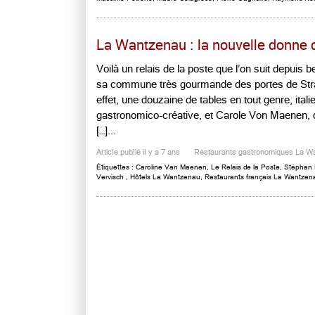
La Wantzenau : la nouvelle donne d
Voilà un relais de la poste que l’on suit depuis bel
sa commune très gourmande des portes de Str
effet, une douzaine de tables en tout genre, ital
gastronomico-créative, et Carole Von Maenen, q
[…]...
Article publié il y a 7 ans
Restaurants gastronomiques La W
Étiquettes :
Caroline Van Maenen
,
Le Relais de la Poste
,
Stéphan 
Vervisch
,
Hôtels La Wantzenau
,
Restaurants français La Wantzen