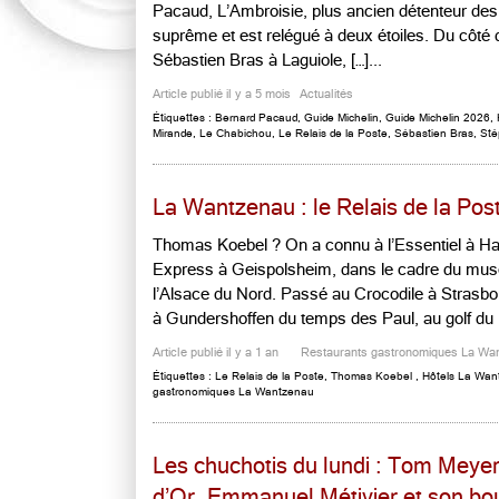
Pacaud, L’Ambroisie, plus ancien détenteur des tr
suprême et est relégué à deux étoiles. Du côté
Sébastien Bras à Laguiole, […]...
Article publié il y a 5 mois
Actualités
Étiquettes :
Bernard Pacaud
,
Guide Michelin
,
Guide Michelin 2026
,
Mirande
,
Le Chabichou
,
Le Relais de la Poste
,
Sébastien Bras
,
Sté
La Wantzenau : le Relais de la Po
Thomas Koebel ? On a connu à l’Essentiel à Hag
Express à Geispolsheim, dans le cadre du musé
l’Alsace du Nord. Passé au Crocodile à Strasbo
à Gundershoffen du temps des Paul, au golf du K
Article publié il y a 1 an
Restaurants gastronomiques La Wa
Étiquettes :
Le Relais de la Poste
,
Thomas Koebel
,
Hôtels La Wan
gastronomiques La Wantzenau
Les chuchotis du lundi : Tom Meyer
d’Or, Emmanuel Métivier et son boui