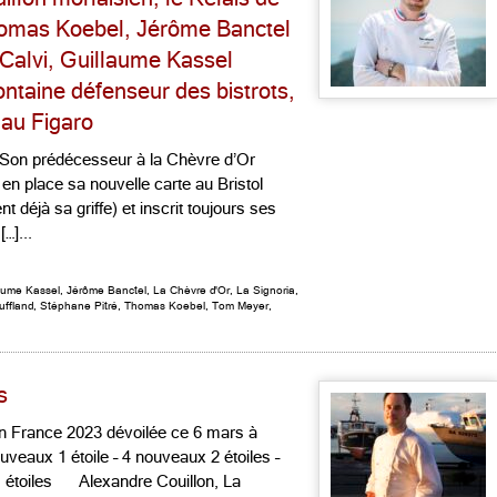
homas Koebel, Jérôme Banctel
 Calvi, Guillaume Kassel
ontaine défenseur des bistrots,
 au Figaro
 Son prédécesseur à la Chèvre d’Or
en place sa nouvelle carte au Bristol
 déjà sa griffe) et inscrit toujours ses
…]...
aume Kassel
,
Jérôme Banctel
,
La Chèvre d'Or
,
La Signoria
,
ffland
,
Stéphane Pitré
,
Thomas Koebel
,
Tom Meyer
,
s
in France 2023 dévoilée ce 6 mars à
uveaux 1 étoile – 4 nouveaux 2 étoiles –
is étoiles Alexandre Couillon, La