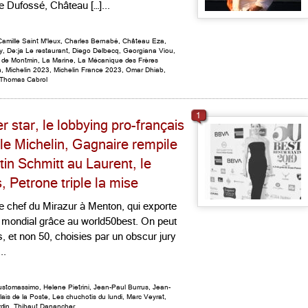
Dufossé, Château […]...
Camille Saint M'leux
,
Charles Bernabé
,
Château Eza
,
y
,
De:ja Le restaurant
,
Diego Delbecq
,
Georgiana Viou
,
 de Montmin
,
La Marine
,
La Mécanique des Frères
n
,
Michelin 2023
,
Michelin France 2023
,
Omar Dhiab
,
Thomas Cabrol
1
r star, le lobbying pro-français
le Michelin, Gagnaire rempile
tin Schmitt au Laurent, le
 Petrone triple la mise
e chef du Mirazur à Menton, qui exporte
1 mondial grâce au world50best. On peut
 et non 50, choisies par un obscur jury
..
ustomassimo
,
Helene Pietrini
,
Jean-Paul Burrus
,
Jean-
ais de la Poste
,
Les chuchotis du lundi
,
Marc Veyrat
,
din
,
Thibaut Danancher