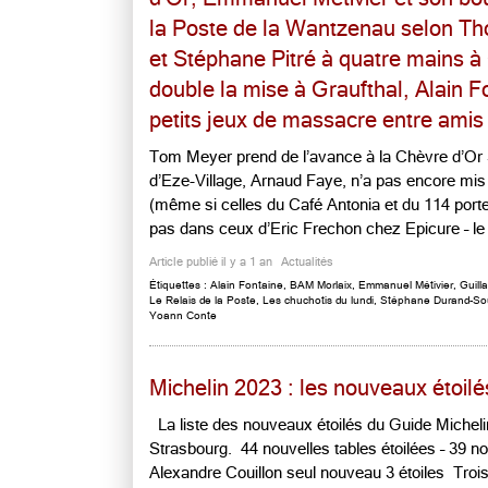
la Poste de la Wantzenau selon T
et Stéphane Pitré à quatre mains à
double la mise à Graufthal, Alain F
petits jeux de massacre entre amis
Tom Meyer prend de l’avance à la Chèvre d’Or
d’Eze-Village, Arnaud Faye, n’a pas encore mis 
(même si celles du Café Antonia et du 114 portent
pas dans ceux d’Eric Frechon chez Epicure – le [
Article publié il y a 1 an
Actualités
Étiquettes :
Alain Fontaine
,
BAM Morlaix
,
Emmanuel Métivier
,
Guill
Le Relais de la Poste
,
Les chuchotis du lundi
,
Stéphane Durand-Sou
Yoann Conte
Michelin 2023 : les nouveaux étoilé
La liste des nouveaux étoilés du Guide Michel
Strasbourg. 44 nouvelles tables étoilées – 39 no
Alexandre Couillon seul nouveau 3 étoiles Tro