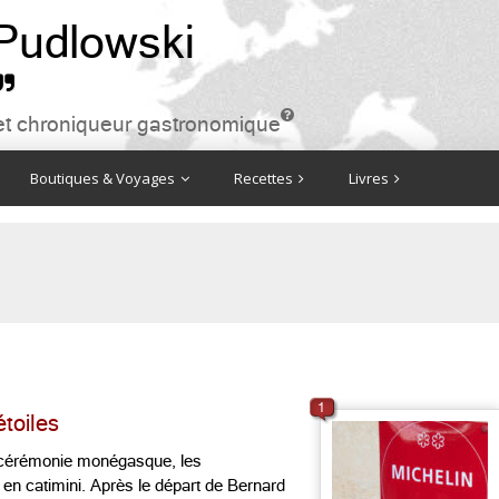
 Pudlowski


ire et chroniqueur gastronomique
Boutiques & Voyages
Recettes
Livres
1
étoiles
a cérémonie monégasque, les
 en catimini. Après le départ de Bernard