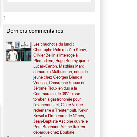
1
Derniers commentaires
Les chuchotis du lundi :
Christophe Pelé renaît à Kérity,
Olivier Bellin s’interroge à
Plomodiern, Hugo Bourny quitte
Lucas-Carton, Matthias Marc
démarre à Malbuisson, coup de
jeune chez Georges Blanc à
Vonnas, Christophe Raoux et
Jérôme Rioux en duo à la
Commaraine, le 39V laisse
tomber la gastronomie pour
l’événementiel, Claire Vallée
redémarre à Trentemoult, Kevin
Kowal à l’Impérator de Nîmes,
Jean-Baptiste Ascione ouvre le
Petit Brochant, Amine Ifakren
débarque chez Boubalé