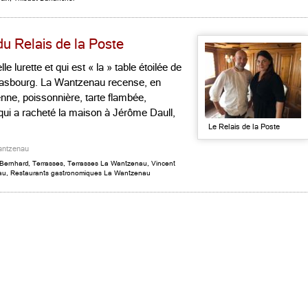
u Relais de la Poste
le lurette et qui est « la » table étoilée de
asbourg. La Wantzenau recense, en
ienne, poissonnière, tarte flambée,
ui a racheté la maison à Jérôme Daull,
Le Relais de la Poste
antzenau
Bernhard
,
Terrasses
,
Terrasses La Wantzenau
,
Vincent
au
,
Restaurants gastronomiques La Wantzenau