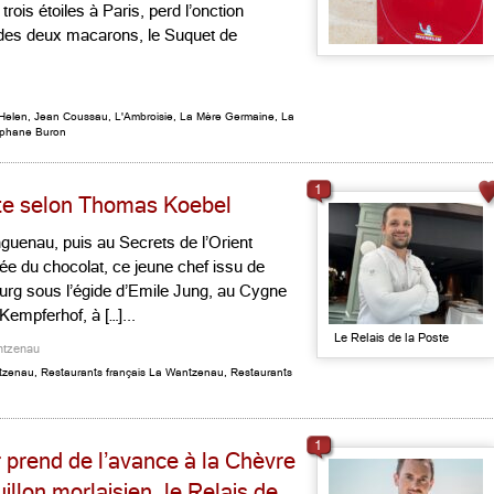
ois étoiles à Paris, perd l’onction
 des deux macarons, le Suquet de
Helen
,
Jean Coussau
,
L'Ambroisie
,
La Mère Germaine
,
La
phane Buron
1
ste selon Thomas Koebel
uenau, puis au Secrets de l’Orient
e du chocolat, ce jeune chef issu de
urg sous l’égide d’Emile Jung, au Cygne
empferhof, à […]...
Le Relais de la Poste
ntzenau
tzenau
,
Restaurants français La Wantzenau
,
Restaurants
1
 prend de l’avance à la Chèvre
llon morlaisien, le Relais de