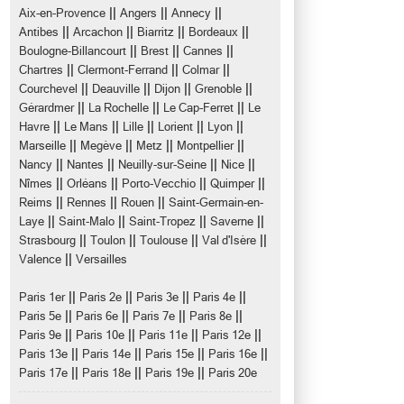
||
||
||
Aix-en-Provence
Angers
Annecy
||
||
||
||
Antibes
Arcachon
Biarritz
Bordeaux
||
||
||
Boulogne-Billancourt
Brest
Cannes
||
||
||
Chartres
Clermont-Ferrand
Colmar
||
||
||
||
Courchevel
Deauville
Dijon
Grenoble
||
||
||
Gérardmer
La Rochelle
Le Cap-Ferret
Le
||
||
||
||
||
Havre
Le Mans
Lille
Lorient
Lyon
||
||
||
||
Marseille
Megève
Metz
Montpellier
||
||
||
||
Nancy
Nantes
Neuilly-sur-Seine
Nice
||
||
||
||
Nîmes
Orléans
Porto-Vecchio
Quimper
||
||
||
Reims
Rennes
Rouen
Saint-Germain-en-
||
||
||
||
Laye
Saint-Malo
Saint-Tropez
Saverne
||
||
||
||
Strasbourg
Toulon
Toulouse
Val d'Isère
||
Valence
Versailles
||
||
||
||
Paris 1er
Paris 2e
Paris 3e
Paris 4e
||
||
||
||
Paris 5e
Paris 6e
Paris 7e
Paris 8e
||
||
||
||
Paris 9e
Paris 10e
Paris 11e
Paris 12e
||
||
||
||
Paris 13e
Paris 14e
Paris 15e
Paris 16e
||
||
||
Paris 17e
Paris 18e
Paris 19e
Paris 20e