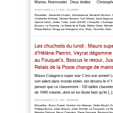
Marine, Noirmoutier Deux étoiles Christophe 
Article publié il y a 3 ans
Actualités
Étiquettes :
Alexandre Couillon
,
Arborescence
,
Benjamin Bonano
,
Christophe Dufossé
,
Clément Bonano
,
Cyril Attrazic
,
David Degours
Jeanne Satori
,
Jordan Yuste
,
Justin Schmitt
,
L'Amaryllis
,
L'Auberge
Bonano
,
Le Faventia
,
Le Relais de la Poste
,
Mallory Gabsi
,
Micheli
Pascal Barbot
,
Rouge par Georgiana Viou
,
Rozo
,
Terumitsu Saito
,
Les chuchotis du lundi : Mauro supe
d’Hélène Pietrini, Veyrat dégomme 
au Fouquet’s, Boscus le retour, Jus
Relais de la Poste change de mains,
Mauro Colagreco super star C’est son année! L
son talent dans monde entier, est devenu le n°
penser que ce classement – 120 tables classées,
de 1040 votants, dont on se doute bien qu’ils […].
Article publié il y a 7 ans
Actualités
Étiquettes :
Bruno Guéret
,
Caroline Van Maenen
,
Cédric Moulot
,
G
Philippe Burrus
,
Julien Boscus
,
Justin Schmitt
,
Le Fouquet's
,
Le Rel
Massimo Petrone
,
Mauro Colagreco
,
Pierre Gagnaire
,
Raymond Nor