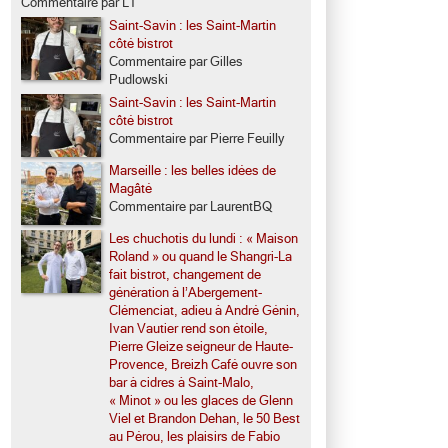
Commentaire par LT
Saint-Savin : les Saint-Martin
côté bistrot
Commentaire par Gilles
Pudlowski
Saint-Savin : les Saint-Martin
côté bistrot
Commentaire par Pierre Feuilly
Marseille : les belles idées de
Magâté
Commentaire par LaurentBQ
Les chuchotis du lundi : « Maison
Roland » ou quand le Shangri-La
fait bistrot, changement de
génération à l’Abergement-
Clémenciat, adieu à André Génin,
Ivan Vautier rend son étoile,
Pierre Gleize seigneur de Haute-
Provence, Breizh Café ouvre son
bar à cidres à Saint-Malo,
« Minot » ou les glaces de Glenn
Viel et Brandon Dehan, le 50 Best
au Pérou, les plaisirs de Fabio