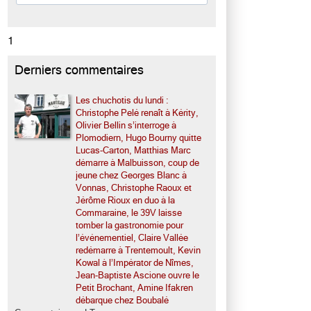
1
Derniers commentaires
Les chuchotis du lundi :
Christophe Pelé renaît à Kérity,
Olivier Bellin s’interroge à
Plomodiern, Hugo Bourny quitte
Lucas-Carton, Matthias Marc
démarre à Malbuisson, coup de
jeune chez Georges Blanc à
Vonnas, Christophe Raoux et
Jérôme Rioux en duo à la
Commaraine, le 39V laisse
tomber la gastronomie pour
l’événementiel, Claire Vallée
redémarre à Trentemoult, Kevin
Kowal à l’Impérator de Nîmes,
Jean-Baptiste Ascione ouvre le
Petit Brochant, Amine Ifakren
débarque chez Boubalé