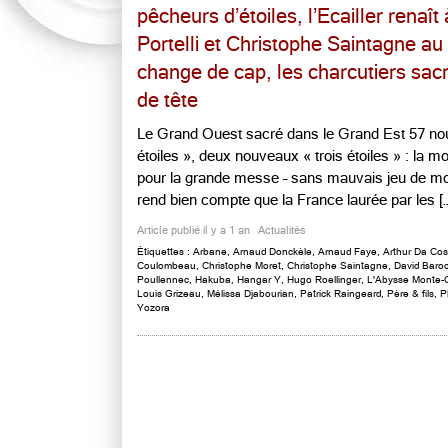
pêcheurs d’étoiles, l’Ecailler renaît
Portelli et Christophe Saintagne a
change de cap, les charcutiers sacr
de tête
Le Grand Ouest sacré dans le Grand Est 57 nou
étoiles », deux nouveaux « trois étoiles » : la 
pour la grande messe – sans mauvais jeu de mot
rend bien compte que la France laurée par les […]
Article publié il y a 1 an
Actualités
Étiquettes :
Arbane
,
Arnaud Donckèle
,
Arnaud Faye
,
Arthur Da Co
Coulombeau
,
Christophe Moret
,
Christophe Saintagne
,
David Baro
Poullennec
,
Hakuba
,
Hangar Y
,
Hugo Roellinger
,
L'Abysse Monte-C
Louis Grizeau
,
Mélissa Djabourian
,
Patrick Raingeard
,
Père & fils
,
P
Yozora