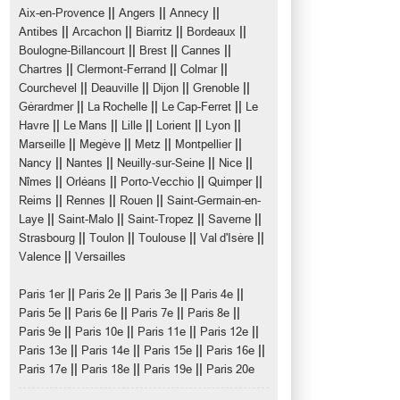
||
||
||
Aix-en-Provence
Angers
Annecy
||
||
||
||
Antibes
Arcachon
Biarritz
Bordeaux
||
||
||
Boulogne-Billancourt
Brest
Cannes
||
||
||
Chartres
Clermont-Ferrand
Colmar
||
||
||
||
Courchevel
Deauville
Dijon
Grenoble
||
||
||
Gérardmer
La Rochelle
Le Cap-Ferret
Le
||
||
||
||
||
Havre
Le Mans
Lille
Lorient
Lyon
||
||
||
||
Marseille
Megève
Metz
Montpellier
||
||
||
||
Nancy
Nantes
Neuilly-sur-Seine
Nice
||
||
||
||
Nîmes
Orléans
Porto-Vecchio
Quimper
||
||
||
Reims
Rennes
Rouen
Saint-Germain-en-
||
||
||
||
Laye
Saint-Malo
Saint-Tropez
Saverne
||
||
||
||
Strasbourg
Toulon
Toulouse
Val d'Isère
||
Valence
Versailles
||
||
||
||
Paris 1er
Paris 2e
Paris 3e
Paris 4e
||
||
||
||
Paris 5e
Paris 6e
Paris 7e
Paris 8e
||
||
||
||
Paris 9e
Paris 10e
Paris 11e
Paris 12e
||
||
||
||
Paris 13e
Paris 14e
Paris 15e
Paris 16e
||
||
||
Paris 17e
Paris 18e
Paris 19e
Paris 20e