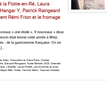
 à la Flotte-en-Ré, Laura
u Hangar Y, Patrick Raingeard
ent Rémi Frion et le fromage
veaux « une étoile », 9 nouveaux « deux
moisson était bonne cette année à Metz,
s – de la gastronomie française. On se
...
sta Adao
,
Charcutiers du Grand Paris
,
Charles
che
,
Edouard Raingeard
,
Guide Michelin 2025
,
Gwendal
arlo
,
L'Ecailler
,
Laura Portelli
,
Les chuchotis du lundi
,
hilippe Mille
,
Timilia
,
Yannick Alléno
,
Yasunari Okazaki
,