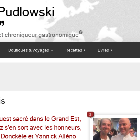
 Pudlowski


ire et chroniqueur gastronomique
Boutiques & Voyages
Recettes
Livres
is
3
Ouest sacré dans le Grand Est,
tz s’en sort avec les honneurs,
Donckèle et Yannick Alléno