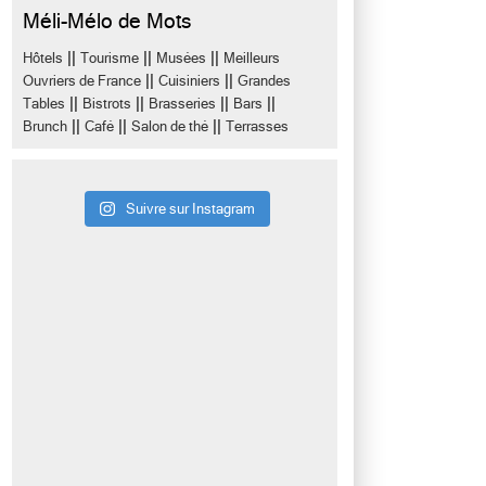
Méli-Mélo de Mots
||
||
||
Hôtels
Tourisme
Musées
Meilleurs
||
||
Ouvriers de France
Cuisiniers
Grandes
||
||
||
||
Tables
Bistrots
Brasseries
Bars
||
||
||
Brunch
Café
Salon de thé
Terrasses
Suivre sur Instagram