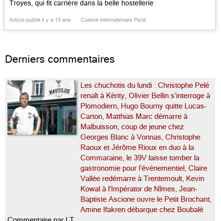
Troyes, qui fit carrière dans la belle hostellerie
et les tables de grand style. Son itinéraire? Celui
Article publié il y a 15 ans
Cuisine internationale Paris
d’un petit gars du grand Est monté à la capitale
après un long itinéraire. Cet […]...
Derniers commentaires
Les chuchotis du lundi : Christophe Pelé
renaît à Kérity, Olivier Bellin s’interroge à
Plomodiern, Hugo Bourny quitte Lucas-
Carton, Matthias Marc démarre à
Malbuisson, coup de jeune chez
Georges Blanc à Vonnas, Christophe
Raoux et Jérôme Rioux en duo à la
Commaraine, le 39V laisse tomber la
gastronomie pour l’événementiel, Claire
Vallée redémarre à Trentemoult, Kevin
Kowal à l’Impérator de Nîmes, Jean-
Baptiste Ascione ouvre le Petit Brochant,
Amine Ifakren débarque chez Boubalé
Commentaire par LT