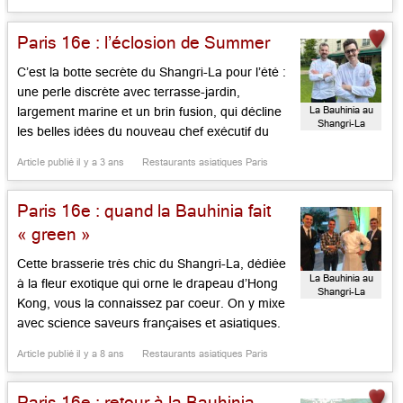
Succédant à Christophe Moret, il a hérité de la
palme de plus jeune chef exécutif de palace
Paris 16e : l’éclosion de Summer
parisien. Au milieu des […]...
C’est la botte secrète du Shangri-La pour l’été :
une perle discrète avec terrasse-jardin,
La Bauhinia au
largement marine et un brin fusion, qui décline
Shangri-La
les belles idées du nouveau chef exécutif du
Shangri-La Paris, le jeune Quentin Testart, dans
Article publié il y a 3 ans
Restaurants asiatiques Paris
l’ex-terrasse jamais utilisée de ce qui fut
l’Abeille, le deux étoiles de Christophe Moret qui
Paris 16e : quand la Bauhinia fait
n’ouvrait pas le […]...
« green »
Cette brasserie très chic du Shangri-La, dédiée
La Bauhinia au
à la fleur exotique qui orne le drapeau d’Hong
Shangri-La
Kong, vous la connaissez par coeur. On y mixe
avec science saveurs françaises et asiatiques.
Ce que l’on sait moins, c’est que, le premier
Article publié il y a 8 ans
Restaurants asiatiques Paris
jeudi de chaque mois, la maison sert un menu
vegan proposant une soirée dite « Green »,
Paris 16e : retour à la Bauhinia
avec […]...