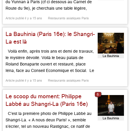
du Yunnan à Paris (cf ci dessous au Carnet de
Route du 9e), je cherchais une table légère,
fine, apaisée. J’aurai bien aimé tester une
Article publié il y a 15 ans
Restaurants asiatiques Paris
nouveauté, comme, par exemple, l’une des
deux tables du Mandarin Oriental, signées,
La Bauhinia (Paris 16e): le Shangri-
chacune Thierry […]...
La est là
Voilà enfin, après trois ans et demi de travaux,
La Bauhinia
le mystère dévoilé. Voilà le beau palais de
Roland Bonaparte ouvert et restauré, place
Iéna, face au Conseil Economique et Social. Le
lieu, c’est l’hôtel Shangri-La, est encore en
Article publié il y a 15 ans
Restaurants asiatiques Paris
rodage. Mais côté table, la Bauhinia, qui
emprunte son nom à la fleur exotique ornant le
6
Le scoop du moment: Philippe
[…]...
Labbé au Shangri-La (Paris 16e)
C’est la première photo de Philippe Labbé au
La Bauhinia
Shangri-La. « A nous deux Paris! », semble
s’écrier, tel un nouveau Rastignac, ce natif de