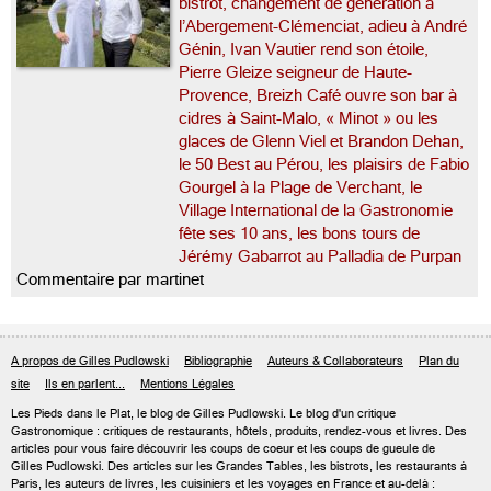
bistrot, changement de génération à
l’Abergement-Clémenciat, adieu à André
Génin, Ivan Vautier rend son étoile,
Pierre Gleize seigneur de Haute-
Provence, Breizh Café ouvre son bar à
cidres à Saint-Malo, « Minot » ou les
glaces de Glenn Viel et Brandon Dehan,
le 50 Best au Pérou, les plaisirs de Fabio
Gourgel à la Plage de Verchant, le
Village International de la Gastronomie
fête ses 10 ans, les bons tours de
Jérémy Gabarrot au Palladia de Purpan
Commentaire par martinet
A propos de Gilles Pudlowski
Bibliographie
Auteurs & Collaborateurs
Plan du
site
Ils en parlent...
Mentions Légales
Les Pieds dans le Plat, le blog de
Gilles Pudlowski
. Le blog d'un critique
Gastronomique : critiques de restaurants, hôtels, produits, rendez-vous et livres. Des
articles pour vous faire découvrir les coups de coeur et les coups de gueule de
Gilles Pudlowski. Des articles sur les Grandes Tables, les bistrots, les restaurants à
Paris, les auteurs de livres, les cuisiniers et les voyages en France et au-delà :