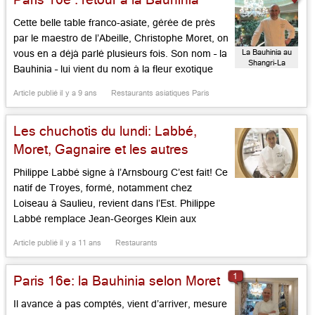
Cette belle table franco-asiate, gérée de près
par le maestro de l’Abeille, Christophe Moret, on
La Bauhinia au
vous en a déjà parlé plusieurs fois. Son nom – la
Shangri-La
Bauhinia – lui vient du nom à la fleur exotique
ornant le drapeau de Hong Kong. La déco, en
Article publié il y a 9 ans
Restaurants asiatiques Paris
vert céladon, fleuri, signé Pierre-Yves Rochon,
articulé sur deux étages […]...
Les chuchotis du lundi: Labbé,
Moret, Gagnaire et les autres
Philippe Labbé signe à l’Arnsbourg C’est fait! Ce
natif de Troyes, formé, notamment chez
Loiseau à Saulieu, revient dans l’Est. Philippe
Labbé remplace Jean-Georges Klein aux
cuisines de l’Arnsbourg à Baerenthal. Il
Article publié il y a 11 ans
Restaurants
oeuvrera avec une partie de l’ancienne équipe
de cuisine, mais concoctera une carte qui
1
Paris 16e: la Bauhinia selon Moret
mixera les idées de son prédécesseur et celles
de […]...
Il avance à pas comptés, vient d’arriver, mesure