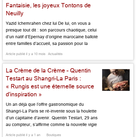
Fantaisie, les joyeux Tontons de
Neuilly
Yazid Ichemrahen chez lui De lui, on vous a
presque tout dit : son parcours chaotique, celui
d’un natif d’Epernay d’origine marocaine balloté
entre familles d’accueil, sa passion pour la
pâtisserie, son travail acharné, la palme de
Article publié il y a 10 mois
Actualités
champion du monde des desserts remportée à
23 ans, ses voyages à travers le monde, bref ce
La Crème de la Crème – Quentin
parcours […]...
Testart au Shangri-La Paris :
« Rungis est une éternelle source
d’inspiration »
Un an déjà que l’offre gastronomique du
Shangri-La Paris se ré-invente sous la houlette
d’un capitaine d’avenir. Quentin Testart, 29 ans
au compteur, s’affirme comme la nouvelle vigie
gourmande du palace de l’avenue d’Iéna.
Article publié il y a 1 an
Boutiques