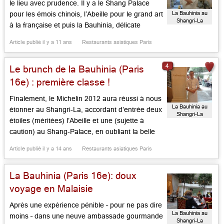
le lieu avec prudence. Il y a le Shang Palace
La Bauhinia au
pour les émois chinois, l’Abeille pour le grand art
Shangri-La
à la française et puis la Bauhinia, délicate
maison sur deux étages avec sa mezzanine, en
Article publié il y a 11 ans
Restaurants asiatiques Paris
rouge et vert, signée Pierre-Yves Rochon,
jouant Marie-Chantal chez les Malais. Le […]...
4
Le brunch de la Bauhinia (Paris
16e) : première classe !
Finalement, le Michelin 2012 aura réussi à nous
La Bauhinia au
étonner au Shangri-La, accordant d’entrée deux
Shangri-La
étoiles (méritées) l’Abeille et une (sujette à
caution) au Shang-Palace, en oubliant la belle
table franco-asiate de la Bauhinia. Celle-ci ne se
Article publié il y a 14 ans
Restaurants asiatiques Paris
contente pas d’offrir tous les jours une cuisine
de grande classe, mais vient de créer une
La Bauhinia (Paris 16e): doux
formule brunch qui […]...
voyage en Malaisie
Après une expérience pénible – pour ne pas dire
La Bauhinia au
moins – dans une neuve ambassade gourmande
Shangri-La