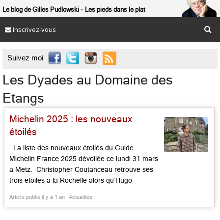
Le blog de Gilles Pudlowski
Les pieds dans le plat
Inscrivez-vous

Suivez moi
Les Dyades au Domaine des
Etangs
Michelin 2025 : les nouveaux
étoilés
La liste des nouveaux étoilés du Guide
Michelin France 2025 dévoilée ce lundi 31 mars
à Metz. Christopher Coutanceau retrouve ses
trois étoiles à la Rochelle alors qu’Hugo
Roellinger se hisse au sommet avec son
Article publié il y a 1 an
Actualités
Coquillage de Saint Méloir des Ondes. 69
nouvelles tables étoilées dont 2 nouveaux 3