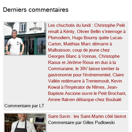
étoiles, 9 nouveaux 2 étoiles […]...
Derniers commentaires
Les chuchotis du lundi : Christophe Pelé
renaît à Kérity, Olivier Bellin s’interroge à
Plomodiern, Hugo Bourny quitte Lucas-
Carton, Matthias Marc démarre à
Malbuisson, coup de jeune chez
Georges Blanc à Vonnas, Christophe
Raoux et Jérôme Rioux en duo à la
Commaraine, le 39V laisse tomber la
gastronomie pour l’événementiel, Claire
Vallée redémarre à Trentemoult, Kevin
Kowal à l’Impérator de Nîmes, Jean-
Baptiste Ascione ouvre le Petit Brochant,
Amine Ifakren débarque chez Boubalé
Commentaire par LT
Saint-Savin : les Saint-Martin côté bistrot
Commentaire par Gilles Pudlowski