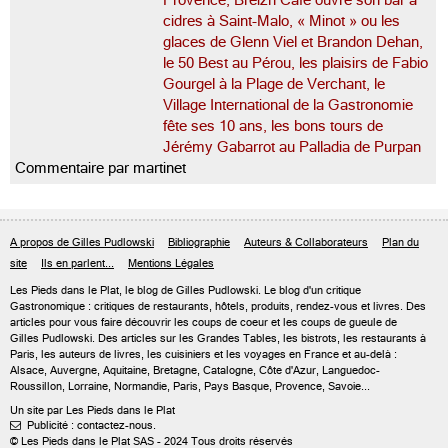
Provence, Breizh Café ouvre son bar à
cidres à Saint-Malo, « Minot » ou les
glaces de Glenn Viel et Brandon Dehan,
le 50 Best au Pérou, les plaisirs de Fabio
Gourgel à la Plage de Verchant, le
Village International de la Gastronomie
fête ses 10 ans, les bons tours de
Jérémy Gabarrot au Palladia de Purpan
Commentaire par martinet
A propos de Gilles Pudlowski
Bibliographie
Auteurs & Collaborateurs
Plan du
site
Ils en parlent...
Mentions Légales
Les Pieds dans le Plat, le blog de
Gilles Pudlowski
. Le blog d'un critique
Gastronomique : critiques de restaurants, hôtels, produits, rendez-vous et livres. Des
articles pour vous faire découvrir les coups de coeur et les coups de gueule de
Gilles Pudlowski. Des articles sur les Grandes Tables, les bistrots, les restaurants à
Paris, les auteurs de livres, les cuisiniers et les voyages en France et au-delà :
Alsace, Auvergne, Aquitaine, Bretagne, Catalogne, Côte d'Azur, Languedoc-
Roussillon, Lorraine, Normandie, Paris, Pays Basque, Provence, Savoie...
Un site par Les Pieds dans le Plat
Publicité : contactez-nous.

© Les Pieds dans le Plat SAS - 2024 Tous droits réservés