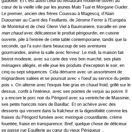
gauloise. Et c’est aussi celui du restaurant moderne ouvert au
cœur de la vieille ville par les jeunes Malo Tual et Morgane Guider.
Le premier, ancien des frères Coussau à Magescq, d’Alain
Dutournier au Carré des Feuillants, de Jérome Ferrer à l’Européa
de Montréal et de chez Glenn Viel à Baumaniere, travaille en
one
man chaud
avec délicatesse le produit périgourdin, en cuisine
ouverte, pile à l’entrée de cette table contemporaine, tandis que la
seconde, qui l’a suivi dans beaucoup de ses aventures
gourmandes, anime la salle avec ferveur. Le midi, la maison fait
bistrot modeste, avec sa carte des vins bon marché, ses plats
ménagers allégés, et elle joue les produits d’exception le soir, en
cinq ou sept séquences. Cela démarre avec un assortiment de
mignardises salées et se poursuit avec « l’oeuf au service du petits
pois ». On alterne avec l’exquis foie gras en chaud froid, grillé sur le
dessus, confit à l’intérieur, avec ses pointes de verjus au poivre. Il
y a encore le porc noir du Périgord avec sa ventrèche de Massinie,
ses petits haricots noirs de Basillac. Et on achève avec des
desserts qui versent dans la fraîcheur et la digestibilité comme les
fraises du Périgord fumées avec meringue croustillante, crème
fouettée, fraise en transparence. Bref, quelque chose de délicieux
se passe rue Eguillerie au cœur du vieux Périgueux …