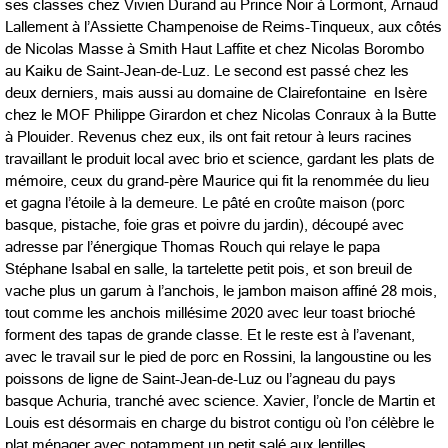
ses classes chez Vivien Durand au Prince Noir à Lormont, Arnaud
Lallement à l’Assiette Champenoise de Reims-Tinqueux, aux côtés
de Nicolas Masse à Smith Haut Laffite et chez Nicolas Borombo
au Kaiku de Saint-Jean-de-Luz. Le second est passé chez les
deux derniers, mais aussi au domaine de Clairefontaine en Isère
chez le MOF Philippe Girardon et chez Nicolas Conraux à la Butte
à Plouider. Revenus chez eux, ils ont fait retour à leurs racines
travaillant le produit local avec brio et science, gardant les plats de
mémoire, ceux du grand-père Maurice qui fit la renommée du lieu
et gagna l’étoile à la demeure. Le pâté en croûte maison (porc
basque, pistache, foie gras et poivre du jardin), découpé avec
adresse par l’énergique Thomas Rouch qui relaye le papa
Stéphane Isabal en salle, la tartelette petit pois, et son breuil de
vache plus un garum à l’anchois, le jambon maison affiné 28 mois,
tout comme les anchois millésime 2020 avec leur toast brioché
forment des tapas de grande classe. Et le reste est à l’avenant,
avec le travail sur le pied de porc en Rossini, la langoustine ou les
poissons de ligne de Saint-Jean-de-Luz ou l’agneau du pays
basque Achuria, tranché avec science. Xavier, l’oncle de Martin et
Louis est désormais en charge du bistrot contigu où l’on célèbre le
plat ménager avec notamment un petit salé aux lentilles