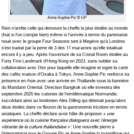
Anne-Sophie Pic © GP
Rien n’arrête celle qui demeure la cheffe la plus étoilée au monde
(huit si l’on compte bien) même si l’arrivée à terme du partenariat
noué avec le groupe Four Seasons tant à Megève qu’à Londres
s’est traduit par la perte de 3 des 11 macarons qu’elle totalisait
encore il y a peu. Après l’ouverture de sa Cristal Room étoilée au
Forty Five Landmark d’Hong Kong en 2023, sans oublier sa
collaboration avec Dior pour laquelle elle imagine et signe la carte
des cafés maison d’Osaka à Tokyo, Anne-Sophie Pic renforce sa
présence en Asie avec une arrivée en Thaïlande sous la bannière
du Mandarin Oriental. Direction Bangkok où elle investira dès
septembre 2025 les cuisines de l’emblématique Normandie,
succédant ainsi au londonien Alex Dilling qui détenait jusqu’alors
deux étoiles dans ce fleuron de la gastronomie tricolore en terres
asiatiques. La cheffe déclare avoir hâte de proposer «
une
expérience où la cuisine française dialoguera avec l’énergie
vibrante de la culture thaïlandaise »‘.
Une nouvelle pierre à
l’international pour le Groupe Pic et Anne-Sophie la magnifique qui