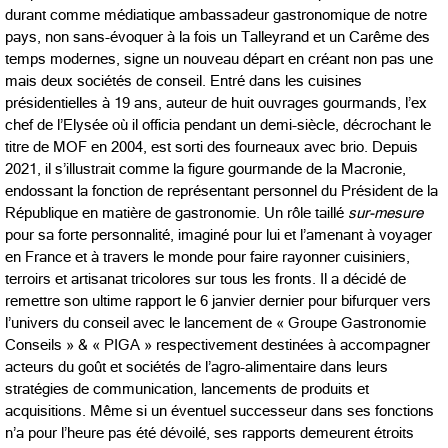
durant comme médiatique ambassadeur gastronomique de notre
pays, non sans-évoquer à la fois un Talleyrand et un Carême des
temps modernes, signe un nouveau départ en créant non pas une
mais deux sociétés de conseil. Entré dans les cuisines
présidentielles à 19 ans, auteur de huit ouvrages gourmands, l’ex
chef de l’Elysée où il officia pendant un demi-siècle, décrochant le
titre de MOF en 2004, est sorti des fourneaux avec brio. Depuis
2021, il s’illustrait comme la figure gourmande de la Macronie,
endossant la fonction de représentant personnel du Président de la
République en matière de gastronomie. Un rôle taillé
sur-mesure
pour sa forte personnalité, imaginé pour lui et l’amenant à voyager
en France et à travers le monde pour faire rayonner cuisiniers,
terroirs et artisanat tricolores sur tous les fronts. Il a décidé de
remettre son ultime rapport le 6 janvier dernier pour bifurquer vers
l’univers du conseil avec le lancement de « Groupe Gastronomie
Conseils » & « PIGA » respectivement destinées à accompagner
acteurs du goût et sociétés de l’agro-alimentaire dans leurs
stratégies de communication, lancements de produits et
acquisitions. Même si un éventuel successeur dans ses fonctions
n’a pour l’heure pas été dévoilé, ses rapports demeurent étroits