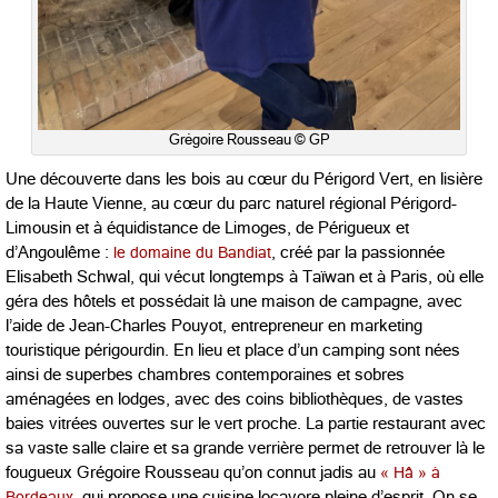
Grégoire Rousseau © GP
Une découverte dans les bois au cœur du Périgord Vert, en lisière
de la Haute Vienne, au cœur du parc naturel régional Périgord-
Limousin et à équidistance de Limoges, de Périgueux et
d’Angoulême :
le domaine du Bandiat
, créé par la passionnée
Elisabeth Schwal, qui vécut longtemps à Taïwan et à Paris, où elle
géra des hôtels et possédait là une maison de campagne, avec
l’aide de Jean-Charles Pouyot, entrepreneur en marketing
touristique périgourdin. En lieu et place d’un camping sont nées
ainsi de superbes chambres contemporaines et sobres
aménagées en lodges, avec des coins bibliothèques, de vastes
baies vitrées ouvertes sur le vert proche. La partie restaurant avec
sa vaste salle claire et sa grande verrière permet de retrouver là le
fougueux Grégoire Rousseau qu’on connut jadis au
« Hâ » à
Bordeaux
, qui propose une cuisine locavore pleine d’esprit. On se