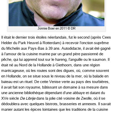
Jonnie Boer en 2011 © DR
Il était le dernier trois étoiles néerlandais, fut le second (après Cees
Helder du Park Heuvel à Rotterdam) à recevoir l’onction suprême
du Michelin aux Pays-Bas à 39 ans. Autodidacte, il avait été gagné
à l’amour de la cuisine marine par un grand père passionné de
pêche, qui lui apprend tout sur le hareng, l’anguille ou le saumon. Il
était né au Nord de la Hollande à Giethoorn, dans une région
marécageuse, où les routes sont des digues, où, comme souvent
en Hollande, on se situe sous le niveau de la mer, où la balade en
bateau est un rituel. De cette Venise verte au pays des tourbières,
il avait fait son royaume, bâtissant un domaine à sa mesure dans
une ancienne bibliothèque dépendant d’une abbaye et datant du
XVe siècle
De Librije
dans la jolie cité voisine de Zwolle, où il se
dédoublera avec quelques bistrots, brasseries et annexes. Il savait
manier autant les épices lointaines que les traditions de la cuisine