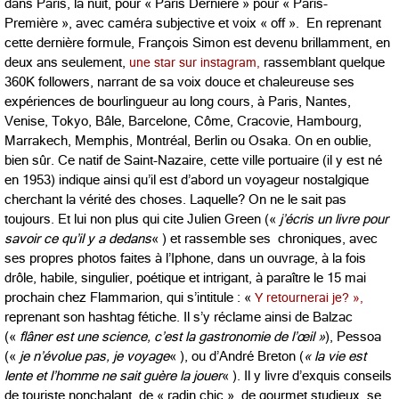
dans Paris, la nuit, pour « Paris Dernière » pour « Paris-
Première », avec caméra subjective et voix « off ». En reprenant
cette dernière formule, François Simon est devenu brillamment, en
deux ans seulement,
une star sur instagram,
rassemblant quelque
360K followers, narrant de sa voix douce et chaleureuse ses
expériences de bourlingueur au long cours, à Paris, Nantes,
Venise, Tokyo, Bâle, Barcelone, Côme, Cracovie, Hambourg,
Marrakech, Memphis, Montréal, Berlin ou Osaka. On en oublie,
bien sûr. Ce natif de Saint-Nazaire, cette ville portuaire (il y est né
en 1953) indique ainsi qu’il est d’abord un voyageur nostalgique
cherchant la vérité des choses. Laquelle? On ne le sait pas
toujours. Et lui non plus qui cite Julien Green («
j’écris un livre pour
savoir ce qu’il y a dedans
« ) et rassemble ses chroniques, avec
ses propres photos faites à l’Iphone, dans un ouvrage, à la fois
drôle, habile, singulier, poétique et intrigant, à paraître le 15 mai
prochain chez Flammarion, qui s’intitule : «
Y retournerai je? »,
reprenant son hashtag fétiche. Il s’y réclame ainsi de Balzac
(«
flâner est une science, c’est la gastronomie de l’œil »
), Pessoa
(«
je n’évolue pas, je voyage
« ), ou d’André Breton (
« la vie est
lente et l’homme ne sait guère la jouer
« ). Il y livre d’exquis conseils
de touriste nonchalant, de « radin chic », de gourmet studieux, se