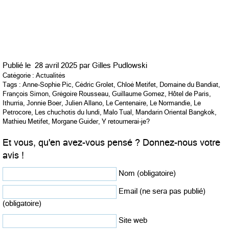
Publié le
28 avril 2025 par
Gilles Pudlowski
Catégorie :
Actualités
Tags :
Anne-Sophie Pic
,
Cédric Grolet
,
Chloé Metifet
,
Domaine du Bandiat
,
François Simon
,
Grégoire Rousseau
,
Guillaume Gomez
,
Hôtel de Paris
,
Ithurria
,
Jonnie Boer
,
Julien Allano
,
Le Centenaire
,
Le Normandie
,
Le
Petrocore
,
Les chuchotis du lundi
,
Malo Tual
,
Mandarin Oriental Bangkok
,
Mathieu Metifet
,
Morgane Guider
,
Y retournerai-je?
Et vous, qu'en avez-vous pensé ? Donnez-nous votre
avis !
Nom (obligatoire)
Email (ne sera pas publié)
(obligatoire)
Site web