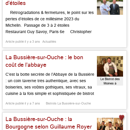
d’étoiles
Rétrogradations & fermetures, le point sur les
pertes d’étoiles de ce millésime 2023 du
Michelin. Passage de 3 à 2 étoiles
Restaurant Guy Savoy, Paris 6e Christopher
Coutanceau, La Rochelle (17) Suppression 3
Article publié il y a 3 ans
Actualités
étoiles Christophe Bacquié, l’Hôtel du Castellet,
Le Castellet (83) – Fermeture Passage de 2
La Bussière-sur-Ouche : le bon
[…]...
coût de l’abbaye
C’est la botte secrète de l’Abbaye de la Bussière
Le Bistrot des
: un coin taverne très authentique, avec ses
Moines à
boiseries, ses voûtes gothiques, ses vitraux, sa
l'Abbaye de la
Bussière
cuisine à la fois simple et sophistiquée de bistrot
chic et gourmand, signée du MOF Guillaume
Article publié il y a 7 ans
Bistrots La Bussière-sur-Ouche
Royer et de sa jeune équipe. Foie gras de
canard et son chutney de pommes […]...
La Bussière-sur-Ouche : la
Bourgogne selon Guillaume Royer