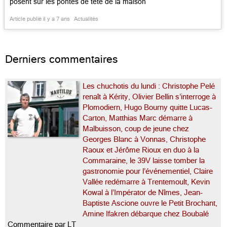
posent sur les pontes de tête de la maison
Michelin et les reflets qu’ils diffusent autour du
Article publié il y a 7 ans
Actualités
guide le plus respecté de France. Nommé en
mars – et lancé comme une rock […]...
Derniers commentaires
Les chuchotis du lundi : Christophe Pelé
renaît à Kérity, Olivier Bellin s’interroge à
Plomodiern, Hugo Bourny quitte Lucas-
Carton, Matthias Marc démarre à
Malbuisson, coup de jeune chez
Georges Blanc à Vonnas, Christophe
Raoux et Jérôme Rioux en duo à la
Commaraine, le 39V laisse tomber la
gastronomie pour l’événementiel, Claire
Vallée redémarre à Trentemoult, Kevin
Kowal à l’Impérator de Nîmes, Jean-
Baptiste Ascione ouvre le Petit Brochant,
Amine Ifakren débarque chez Boubalé
Commentaire par LT