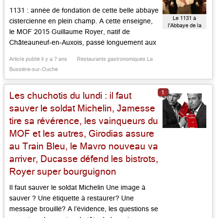
1131 : année de fondation de cette belle abbaye
Le 1131 à
cistercienne en plein champ. A cette enseigne,
l'Abbaye de la
le MOF 2015 Guillaume Royer, natif de
Bussière
Châteauneuf-en-Auxois, passé longuement aux
côtés de Christophe Bacquié à Calvi et au
Article publié il y a 7 ans
Restaurants gastronomiques La
Castellet, après le Pas de l’Ours à Crans,
Bussière-sur-Ouche
Marcon à St Bonnet le Froid et Lameloise à
Chagny, raconte les […]...
1
Les chuchotis du lundi : il faut
sauver le soldat Michelin, Jamesse
tire sa révérence, les vainqueurs du
MOF et les autres, Girodias assure
au Train Bleu, le Mavro nouveau va
arriver, Ducasse défend les bistrots,
Royer super bourguignon
Il faut sauver le soldat Michelin Une image à
sauver ? Une étiquette à restaurer? Une
message brouillé? A l’évidence, les questions se