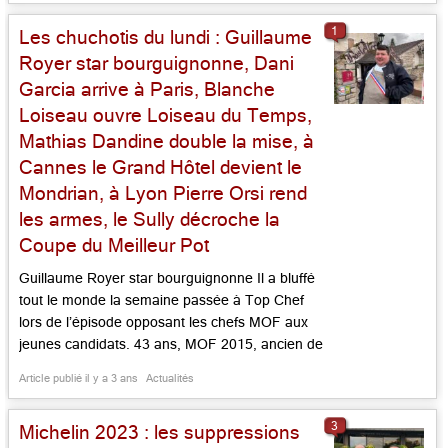
[…]...
1
Les chuchotis du lundi : Guillaume
Royer star bourguignonne, Dani
Garcia arrive à Paris, Blanche
Loiseau ouvre Loiseau du Temps,
Mathias Dandine double la mise, à
Cannes le Grand Hôtel devient le
Mondrian, à Lyon Pierre Orsi rend
les armes, le Sully décroche la
Coupe du Meilleur Pot
Guillaume Royer star bourguignonne Il a bluffé
tout le monde la semaine passée à Top Chef
lors de l’épisode opposant les chefs MOF aux
jeunes candidats. 43 ans, MOF 2015, ancien de
la Villa à Calvi et du Castellet dans le Var avec
Article publié il y a 3 ans
Actualités
Christophe Bacquié, puis chef étoilé à l’Abbaye
de la Bussière, Guillaume Royer […]...
3
Michelin 2023 : les suppressions