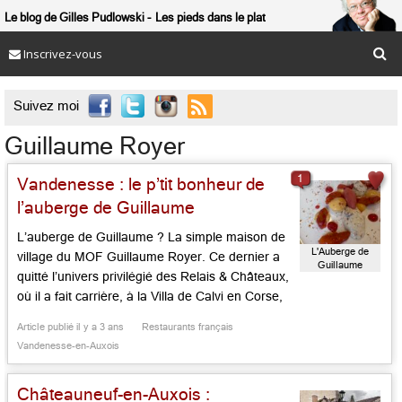
Le blog de Gilles Pudlowski
Les pieds dans le plat
Inscrivez-vous

Suivez moi
Guillaume Royer
1
Vandenesse : le p’tit bonheur de
l’auberge de Guillaume
L’auberge de Guillaume ? La simple maison de
L'Auberge de
village du MOF Guillaume Royer. Ce dernier a
Guillaume
quitté l’univers privilégié des Relais & Châteaux,
où il a fait carrière, à la Villa de Calvi en Corse,
au Castellet, aux côtés de Christophe Bacquié,
Article publié il y a 3 ans
Restaurants français
qu’il suivit à là dans le Var, dans la voisine
Vandenesse-en-Auxois
Abbaye de la […]...
Châteauneuf-en-Auxois :