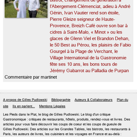
bistrot, changement de génération à
l’Abergement-Clémenciat, adieu à André
Génin, Ivan Vautier rend son étoile,
Pierre Gleize seigneur de Haute-
Provence, Breizh Café ouvre son bar à
cidres à Saint-Malo, « Minot » ou les
glaces de Glenn Viel et Brandon Dehan,
le 50 Best au Pérou, les plaisirs de Fabio
Gourgel à la Plage de Verchant, le
Village International de la Gastronomie
fête ses 10 ans, les bons tours de
Jérémy Gabarrot au Palladia de Purpan
Commentaire par martinet
A propos de Gilles Pudlowski
Bibliographie
Auteurs & Collaborateurs
Plan du
site
Ils en parlent...
Mentions Légales
Les Pieds dans le Plat, le blog de
Gilles Pudlowski
. Le blog d'un critique
Gastronomique : critiques de restaurants, hôtels, produits, rendez-vous et livres. Des
articles pour vous faire découvrir les coups de coeur et les coups de gueule de
Gilles Pudlowski. Des articles sur les Grandes Tables, les bistrots, les restaurants à
Paris, les auteurs de livres, les cuisiniers et les voyages en France et au-delà :