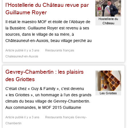
l’Hostellerie du Château revue par
Guillaume Royer
Hostellerie du
Il était le maestro MOF et étoilé de l’Abbaye de
Château
la Bussière. Guillaume Royer est revenu à ses
sources, dans le village de sa mère, à
Châteauneuf-en-Auxois, beau village perché au
dessus du canal de Bourgogne, où Claude
Article publié il y a 3 ans
Restaurants français
Lelouch tourna jadis « Partir, Revenir ». Le
Chateauneuf-en-Auxois
cadre médiéval du village et du château a le
charme du […]...
Gevrey-Chambertin : les plaisirs
des Griottes
C’était chez « Guy & Family », c’est devenu
Les Griottes
« les Griottes », un hommage à l’un des grands
climats du beau village de Gevrey-Chambertin.
Aux commandes, le MOF 2015 Guillaume
Royer, ex bras droit de Christophe Bacquié à la
Article publié il y a 3 ans
Restaurants français Gevrey-
Villa à Calvi et au Castellet dans le Var, qui fut
Chambertin
chef dans sa Bourgogne natale à l’Ablaye de