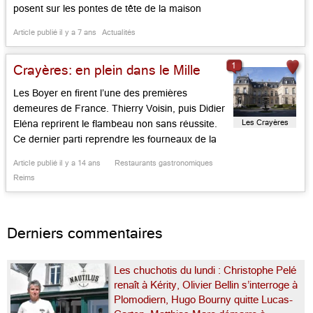
posent sur les pontes de tête de la maison
Michelin et les reflets qu’ils diffusent autour du
Article publié il y a 7 ans
Actualités
guide le plus respecté de France. Nommé en
mars – et lancé comme une rock […]...
1
Crayères: en plein dans le Mille
Les Boyer en firent l’une des premières
demeures de France. Thierry Voisin, puis Didier
Les Crayères
Eléna reprirent le flambeau non sans réussite.
Ce dernier parti reprendre les fourneaux de la
Chèvre d’Or d’Eze-Village, il fallait un surdoué
Article publié il y a 14 ans
Restaurants gastronomiques
du temps présent pour assurer le relais avec
Reims
brio. Voici donc Philippe Mille, Manceau discret
de 35 ans, qui […]...
Derniers commentaires
Les chuchotis du lundi : Christophe Pelé
renaît à Kérity, Olivier Bellin s’interroge à
Plomodiern, Hugo Bourny quitte Lucas-