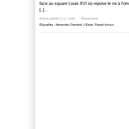
face au square Louis XVI où repose le roi à l’om
[…]...
Article publié il y a 1 mois
Restaurants
Étiquettes :
Alexandre Chambat
,
L'Eskal
,
Pascal Arnoux