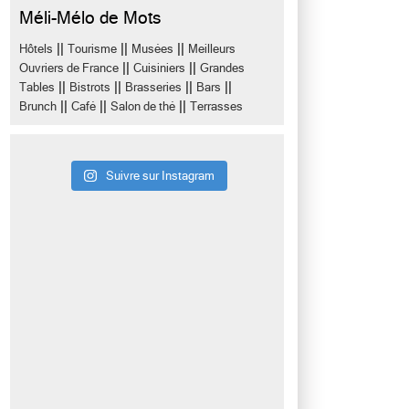
Méli-Mélo de Mots
||
||
||
Hôtels
Tourisme
Musées
Meilleurs
||
||
Ouvriers de France
Cuisiniers
Grandes
||
||
||
||
Tables
Bistrots
Brasseries
Bars
||
||
||
Brunch
Café
Salon de thé
Terrasses
Suivre sur Instagram