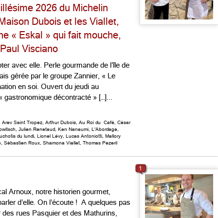
illésime 2026 du Michelin
Maison Dubois et les Viallet,
ne « Eskal » qui fait mouche,
 Paul Visciano
er avec elle. Perle gourmande de l’île de
ais gérée par le groupe Zannier, « Le
tion en soi. Ouvert du jeudi au
 « gastronomique décontracté » […]...
,
Arev Saint Tropez
,
Arthur Dubois
,
Au Roi du Café
,
César
owitsch
,
Julien Renetaud
,
Ken Nanaumi
,
L'Abordage
,
uchotis du lundi
,
Lionel Lévy
,
Lucas Antoniotti
,
Mallory
o
,
Sébastien Roux
,
Shamona Viallet
,
Thomas Pezeril
1
al Arnoux, notre historien gourmet,
arler d’elle. On l’écoute ! A quelques pas
r des rues Pasquier et des Mathurins,