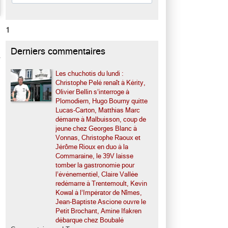
1
Derniers commentaires
Les chuchotis du lundi :
Christophe Pelé renaît à Kérity,
Olivier Bellin s’interroge à
Plomodiern, Hugo Bourny quitte
Lucas-Carton, Matthias Marc
démarre à Malbuisson, coup de
jeune chez Georges Blanc à
Vonnas, Christophe Raoux et
Jérôme Rioux en duo à la
Commaraine, le 39V laisse
tomber la gastronomie pour
l’événementiel, Claire Vallée
redémarre à Trentemoult, Kevin
Kowal à l’Impérator de Nîmes,
Jean-Baptiste Ascione ouvre le
Petit Brochant, Amine Ifakren
débarque chez Boubalé