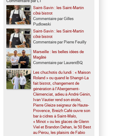
Commentaire par LT
Saint-Savin : les Saint-Martin
côté bistrot
Commentaire par Gilles
Pudlowski
Saint-Savin : les Saint-Martin
côté bistrot
Commentaire par Pierre Feuilly
Marseille : les belles idées de
Magâté
Commentaire par LaurentBQ
Les chuchotis du lundi : « Maison
Roland » ou quand le Shangri-La
fait bistrot, changement de
génération à l’Abergement-
Clémenciat, adieu à André Génin,
Ivan Vautier rend son étoile,
Pierre Gleize seigneur de Haute-
Provence, Breizh Café ouvre son
bar à cidres à Saint-Malo,
« Minot » ou les glaces de Glenn
Viel et Brandon Dehan, le 50 Best
au Pérou, les plaisirs de Fabio