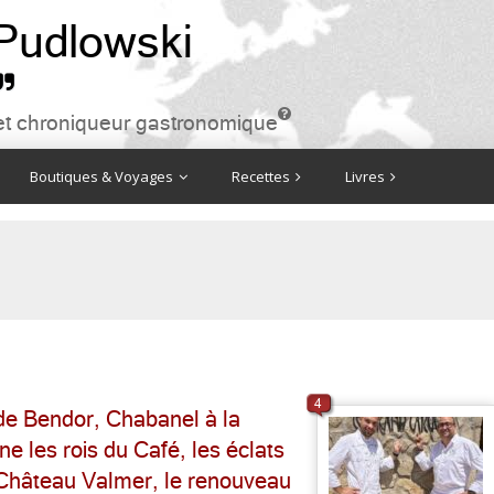
 Pudlowski


ire et chroniqueur gastronomique
Boutiques & Voyages
Recettes
Livres
4
 de Bendor, Chabanel à la
e les rois du Café, les éclats
Château Valmer, le renouveau