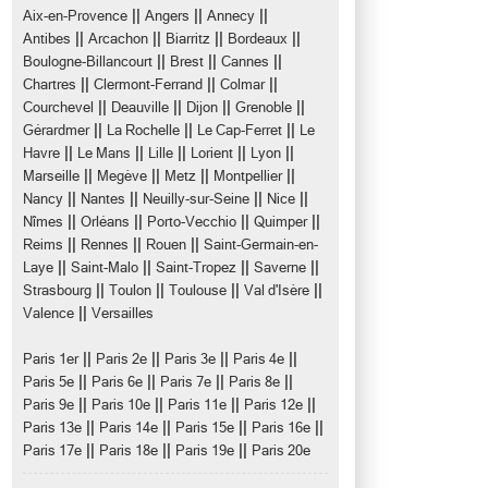
||
||
||
Aix-en-Provence
Angers
Annecy
||
||
||
||
Antibes
Arcachon
Biarritz
Bordeaux
||
||
||
Boulogne-Billancourt
Brest
Cannes
||
||
||
Chartres
Clermont-Ferrand
Colmar
||
||
||
||
Courchevel
Deauville
Dijon
Grenoble
||
||
||
Gérardmer
La Rochelle
Le Cap-Ferret
Le
||
||
||
||
||
Havre
Le Mans
Lille
Lorient
Lyon
||
||
||
||
Marseille
Megève
Metz
Montpellier
||
||
||
||
Nancy
Nantes
Neuilly-sur-Seine
Nice
||
||
||
||
Nîmes
Orléans
Porto-Vecchio
Quimper
||
||
||
Reims
Rennes
Rouen
Saint-Germain-en-
||
||
||
||
Laye
Saint-Malo
Saint-Tropez
Saverne
||
||
||
||
Strasbourg
Toulon
Toulouse
Val d'Isère
||
Valence
Versailles
||
||
||
||
Paris 1er
Paris 2e
Paris 3e
Paris 4e
||
||
||
||
Paris 5e
Paris 6e
Paris 7e
Paris 8e
||
||
||
||
Paris 9e
Paris 10e
Paris 11e
Paris 12e
||
||
||
||
Paris 13e
Paris 14e
Paris 15e
Paris 16e
||
||
||
Paris 17e
Paris 18e
Paris 19e
Paris 20e