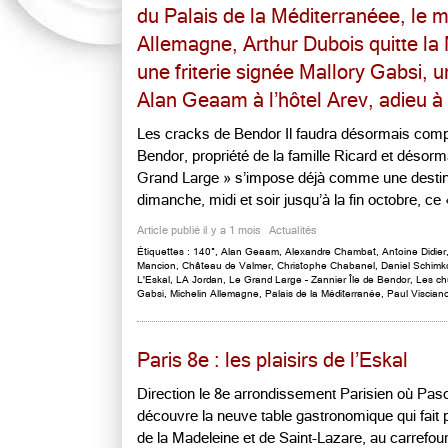
du Palais de la Méditerranéee, le m
Allemagne, Arthur Dubois quitte la 
une friterie signée Mallory Gabsi, u
Alan Geaam à l’hôtel Arev, adieu à
Les cracks de Bendor Il faudra désormais compt
Bendor, propriété de la famille Ricard et désorm
Grand Large » s’impose déjà comme une destina
dimanche, midi et soir jusqu’à la fin octobre, ce
Article publié il y a 1 mois
Actualités
Étiquettes :
140°
,
Alan Geaam
,
Alexandre Chambat
,
Antoine Didier
Mancion
,
Château de Valmer
,
Christophe Chabanel
,
Daniel Schimk
L'Eskal
,
LA Jordan
,
Le Grand Large – Zannier Île de Bendor
,
Les ch
Gabsi
,
Michelin Allemagne
,
Palais de la Méditerranée
,
Paul Viscian
Paris 8e : les plaisirs de l’Eskal
Direction le 8e arrondissement Parisien où Pasc
découvre la neuve table gastronomique qui fait p
de la Madeleine et de Saint-Lazare, au carrefou