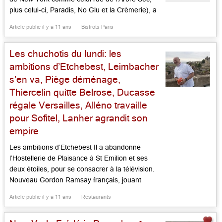
plus celui-ci, Paradis, No Glu et la Crèmerie), a
fait de ce bar-cave une sorte de bel exemple de
Article publié il y a 11 ans
Bistrots Paris
ce qu’il sait faire: créer une atmosphère,
insuffler une énergie, jouer […]...
Les chuchotis du lundi: les
ambitions d’Etchebest, Leimbacher
s’en va, Piège déménage,
Thiercelin quitte Belrose, Ducasse
régale Versailles, Alléno travaille
pour Sofitel, Lanher agrandit son
empire
Les ambitions d’Etchebest Il a abandonné
l’Hostellerie de Plaisance à St Emilion et ses
deux étoiles, pour se consacrer à la télévision.
Nouveau Gordon Ramsay français, jouant
« Cauchemar en Cuisine » avec le talent qu’on
Article publié il y a 11 ans
Restaurants
sait sur M6 depuis 3 saisons déjà et devenu
nouveau juré « Top Chef », Philippe Etchebest