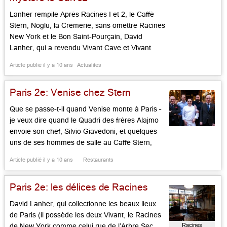
Lanher rempile Après Racines I et 2, le Caffè
Stern, Noglu, la Crémerie, sans omettre Racines
New York et le Bon Saint-Pourçain, David
Lanher, qui a revendu Vivant Cave et Vivant
Table, agrandit son petit empire de bouche et
Article publié il y a 10 ans
Actualités
ouvre Panache, au rez de chaussée de l‘hôtel
du même nom, 1 rue Geoffroy Marie, créé […]...
Paris 2e: Venise chez Stern
Que se passe-t-il quand Venise monte à Paris –
je veux dire quand le Quadri des frères Alajmo
envoie son chef, Silvio Giavedoni, et quelques
uns de ses hommes de salle au Caffè Stern,
également tenu par les Alajmo, avec leur copain
Article publié il y a 10 ans
Restaurants
David Lanher, dans le magique et si gourmand
passage des Panoramas: que du […]...
Paris 2e: les délices de Racines
David Lanher, qui collectionne les beaux lieux
de Paris (il possède les deux Vivant, le Racines
Racines
de New York comme celui rue de l’Arbre Sec,