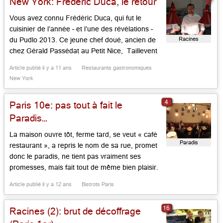
New York: Frédéric Duca, le retour
vient de se confier à notre […]...
Vous avez connu Frédéric Duca, qui fut le
cuisinier de l’année – et l’une des révélations –
Racines
du Pudlo 2013. Ce jeune chef doué, ancien de
chez Gérald Passédat au Petit Nice, Taillevent
époque Del Burgo, du Fouquet’s, aux côtés de
Article publié il y a 11 ans
Restaurants gastronomiques
Jean-Yves Leuranguer, puis d’Hélène Darroze,
New York
rue d’Assas à Paris, n’a pas fait long feu […]...
4
Paris 10e: pas tout à fait le
Paradis…
La maison ouvre tôt, ferme tard, se veut « café
Paradis
restaurant », a repris le nom de sa rue, promet
donc le paradis, ne tient pas vraiment ses
promesses, mais fait tout de même bien plaisir.
C’est sombre le soir, bruyant, serré, bondé. Il y
Article publié il y a 12 ans
Bistrots Paris
a de la vie, de l’énergie. Trois associés, qu’on
aperçut ici ou […]...
16
Racines (2): brut de décoffrage