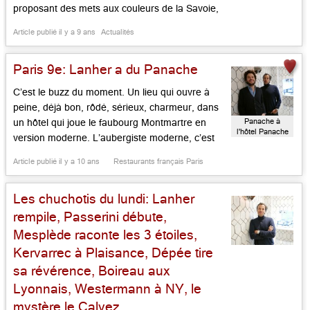
proposant des mets aux couleurs de la Savoie,
à prix sages (24 € avec 2 propositions, 29,50 €
Article publié il y a 9 ans
Actualités
avec trois), le tout sous la houlette de Marc
Veyrat et de son équipe de […]...
Paris 9e: Lanher a du Panache
C’est le buzz du moment. Un lieu qui ouvre à
peine, déjà bon, rôdé, sérieux, charmeur, dans
Panache à
un hôtel qui joue le faubourg Montmartre en
l'hôtel Panache
version moderne. L’aubergiste moderne, c’est
Adrien Gloaguen, qui possède déjà l’hôtel
Article publié il y a 10 ans
Restaurants français Paris
Paradis. Le restaurateur, David Lanher, n’est
pas un inconnu pour nos lecteurs, car il cumule
Les chuchotis du lundi: Lanher
les belles affaires, Racines […]...
rempile, Passerini débute,
Mesplède raconte les 3 étoiles,
Kervarrec à Plaisance, Dépée tire
sa révérence, Boireau aux
Lyonnais, Westermann à NY, le
mystère le Calvez