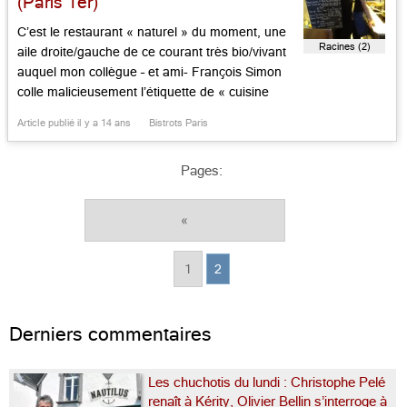
(Paris 1er)
C’est le restaurant « naturel » du moment, une
Racines (2)
aile droite/gauche de ce courant très bio/vivant
auquel mon collègue – et ami- François Simon
colle malicieusement l’étiquette de « cuisine
druidique ». La nature est là, le naturel aussi.
Article publié il y a 14 ans
Bistrots Paris
Frédérick Grasser-Hermé (j’ai oublié le E.
quelque part) veille en RP et conseillère ludique.
Pages:
Nous sommes à l’angle de la […]...
«
1
2
Derniers commentaires
Les chuchotis du lundi : Christophe Pelé
renaît à Kérity, Olivier Bellin s’interroge à