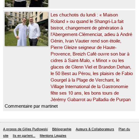
Les chuchotis du lundi : « Maison
Roland » ou quand le Shangri-La fait
bistrot, changement de génération à
l’Abergement-Clémenciat, adieu à André
Génin, Ivan Vautier rend son étoile,
Pierre Gleize seigneur de Haute-
Provence, Breizh Café ouvre son bar à
cidres à Saint-Malo, « Minot » ou les
glaces de Glenn Viel et Brandon Dehan,
le 50 Best au Pérou, les plaisirs de Fabio
Gourgel à la Plage de Verchant, le
Village International de la Gastronomie
fête ses 10 ans, les bons tours de
Jérémy Gabarrot au Palladia de Purpan
Commentaire par martinet
A propos de Gilles Pudlowski
Bibliographie
Auteurs & Collaborateurs
Plan du
site
Ils en parlent...
Mentions Légales