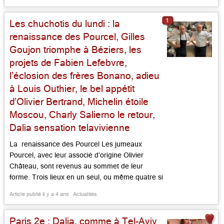
Maison Saint-Crescent, Lionel Giraud poursuit,
loin des effets de mode, une œuvre […]...
1
Les chuchotis du lundi : la
renaissance des Pourcel, Gilles
Goujon triomphe à Béziers, les
projets de Fabien Lefebvre,
l’éclosion des frères Bonano, adieu
à Louis Outhier, le bel appétit
d’Olivier Bertrand, Michelin étoile
Moscou, Charly Salierno le retour,
Dalia sensation telavivienne
La renaissance des Pourcel Les jumeaux
Pourcel, avec leur associé d’origine Olivier
Château, sont revenus au sommet de leur
forme. Trois lieux en un seul, ou même quatre si
l’on compte le bar l’Elytre, le Jardin des Sens
Article publié il y a 4 ans
Actualités
avec sa double salle, à leur image, leur
magnifique plafond baroque, dans le superbe
Paris 2e : Dalia, comme à Tel-Aviv
hôtel Richer de […]...