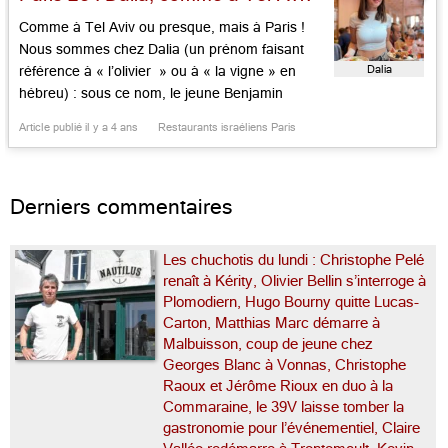
Comme à Tel Aviv ou presque, mais à Paris !
Nous sommes chez Dalia (un prénom faisant
Dalia
référence à « l’olivier » ou à « la vigne » en
hébreu) : sous ce nom, le jeune Benjamin
Cohen a créé une table levantine qui ne nie pas
Article publié il y a 4 ans
Restaurants israéliens Paris
son nom. La cheffe Or Bitan, native d’Israël, qui
apprit le […]...
Derniers commentaires
Les chuchotis du lundi : Christophe Pelé
renaît à Kérity, Olivier Bellin s’interroge à
Plomodiern, Hugo Bourny quitte Lucas-
Carton, Matthias Marc démarre à
Malbuisson, coup de jeune chez
Georges Blanc à Vonnas, Christophe
Raoux et Jérôme Rioux en duo à la
Commaraine, le 39V laisse tomber la
gastronomie pour l’événementiel, Claire