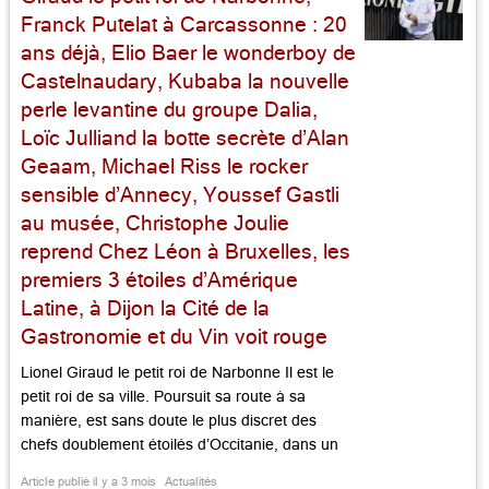
Franck Putelat à Carcassonne : 20
ans déjà, Elio Baer le wonderboy de
Castelnaudary, Kubaba la nouvelle
perle levantine du groupe Dalia,
Loïc Julliand la botte secrète d’Alan
Geaam, Michael Riss le rocker
sensible d’Annecy, Youssef Gastli
au musée, Christophe Joulie
reprend Chez Léon à Bruxelles, les
premiers 3 étoiles d’Amérique
Latine, à Dijon la Cité de la
Gastronomie et du Vin voit rouge
Lionel Giraud le petit roi de Narbonne Il est le
petit roi de sa ville. Poursuit sa route à sa
manière, est sans doute le plus discret des
chefs doublement étoilés d’Occitanie, dans un
département – l’Aude – qui en compte onze. À
Article publié il y a 3 mois
Actualités