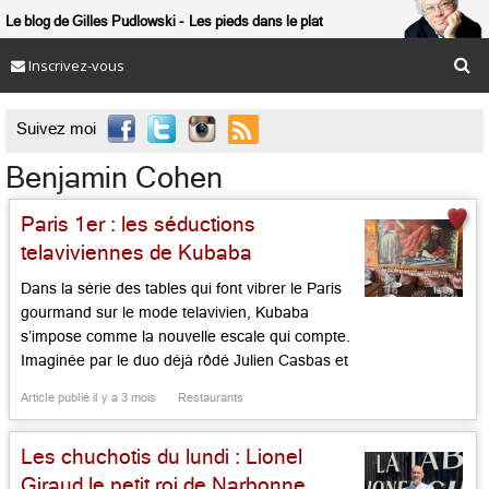
Le blog de Gilles Pudlowski
Les pieds dans le plat
Inscrivez-vous

Suivez moi
Benjamin Cohen
Paris 1er : les séductions
telaviviennes de Kubaba
Dans la série des tables qui font vibrer le Paris
gourmand sur le mode telavivien, Kubaba
s’impose comme la nouvelle escale qui compte.
Imaginée par le duo déjà rôdé Julien Casbas et
Benjamin Cohen, à qui l’on doit déjà Dalia dans
Article publié il y a 3 mois
Restaurants
le 2e et Jolia dans le 11e, cette troisième
adresse joue une partition plus […]...
Les chuchotis du lundi : Lionel
Giraud le petit roi de Narbonne,