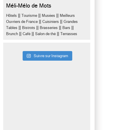
Méli-Mélo de Mots
||
||
||
Hôtels
Tourisme
Musées
Meilleurs
||
||
Ouvriers de France
Cuisiniers
Grandes
||
||
||
||
Tables
Bistrots
Brasseries
Bars
||
||
||
Brunch
Café
Salon de thé
Terrasses
Suivre sur Instagram