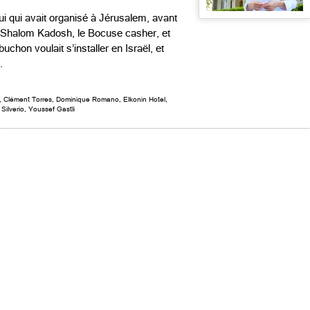
lui qui avait organisé à Jérusalem, avant
i Shalom Kadosh, le Bocuse casher, et
chon voulait s’installer en Israël, et
.
,
Clément Torres
,
Dominique Romano
,
Elkonin Hotel
,
 Silverio
,
Youssef Gastli