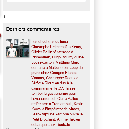
1
Derniers commentaires
Les chuchotis du lundi :
Christophe Pelé renaît à Kérity,
Olivier Bellin s’interroge à
Plomodiern, Hugo Bourny quitte
Lucas-Carton, Matthias Marc
démarre à Malbuisson, coup de
jeune chez Georges Blanc à
Vonnas, Christophe Raoux et
Jérôme Rioux en duo à la
Commaraine, le 39V laisse
tomber la gastronomie pour
l’événementiel, Claire Vallée
redémarre à Trentemoult, Kevin
Kowal à l’Impérator de Nîmes,
Jean-Baptiste Ascione ouvre le
Petit Brochant, Amine Ifakren
débarque chez Boubalé