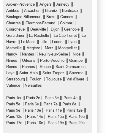
||
||
||
Aix-en-Provence
Angers
Annecy
||
||
||
||
Antibes
Arcachon
Biarritz
Bordeaux
||
||
||
Boulogne-Billancourt
Brest
Cannes
||
||
||
Chartres
Clermont-Ferrand
Colmar
||
||
||
||
Courchevel
Deauville
Dijon
Grenoble
||
||
||
Gérardmer
La Rochelle
Le Cap-Ferret
Le
||
||
||
||
||
Havre
Le Mans
Lille
Lorient
Lyon
||
||
||
||
Marseille
Megève
Metz
Montpellier
||
||
||
||
Nancy
Nantes
Neuilly-sur-Seine
Nice
||
||
||
||
Nîmes
Orléans
Porto-Vecchio
Quimper
||
||
||
Reims
Rennes
Rouen
Saint-Germain-en-
||
||
||
||
Laye
Saint-Malo
Saint-Tropez
Saverne
||
||
||
||
Strasbourg
Toulon
Toulouse
Val d'Isère
||
Valence
Versailles
||
||
||
||
Paris 1er
Paris 2e
Paris 3e
Paris 4e
||
||
||
||
Paris 5e
Paris 6e
Paris 7e
Paris 8e
||
||
||
||
Paris 9e
Paris 10e
Paris 11e
Paris 12e
||
||
||
||
Paris 13e
Paris 14e
Paris 15e
Paris 16e
||
||
||
Paris 17e
Paris 18e
Paris 19e
Paris 20e