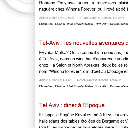
Romano. On y avait surtout retrouvé avec plaisir
naguère chez Winona Forever, où il révélait déj
Article publié il y a 2 mois
Restaurants israéliens Tel Aviv
Étiquettes :
Elkonin Hotel
,
Evyatar Malka
,
Rova Alef
,
Cuisine intern
Tel-Aviv : les nouvelles aventures 
Evyatar Malka? On l’a connu il y a deux ans, f
à Tel Aviv, dans un wine bar d’apparence anodi
chez Ha Salon et North Abraxas, deux belles réf
nom “Winona for ever”, clin d’oeil au tatouage e
Article publié il y a 1 an
Restaurants israéliens Tel Aviv
Étiquettes :
Elkonin Hotel
,
Evyatar Malka
,
Rova Alef
,
Cuisine intern
Tel Aviv : dîner à l’Epoque
Il s’appelle Eugène Koval est né à Kiev, est arriv
Italie (dans des tables étoilées de Bergame et
Costa, en Espagne – le trois étoiles ibère à l’aub