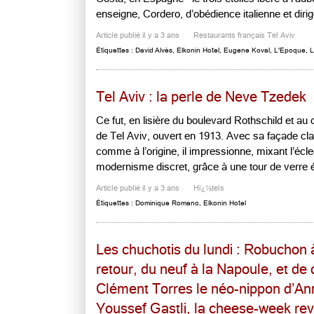
enseigne, Cordero, d’obédience italienne et dirige
Article publié il y a 3 ans
Restaurants français Tel Aviv
Étiquettes :
David Alvès
,
Elkonin Hotel
,
Eugene Koval
,
L'Epoque
,
L
Tel Aviv : la perle de Neve Tzedek
Ce fut, en lisière du boulevard Rothschild et au
de Tel Aviv, ouvert en 1913. Avec sa façade cla
comme à l’origine, il impressionne, mixant l’écle
modernisme discret, grâce à une tour de verre éle
Article publié il y a 3 ans
Hï¿½tels
Étiquettes :
Dominique Romano
,
Elkonin Hotel
Les chuchotis du lundi : Robuchon 
retour, du neuf à la Napoule, et de
Clément Torres le néo-nippon d’An
Youssef Gastli, la cheese-week re