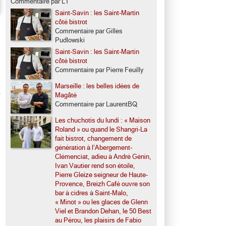
Commentaire par LT
Saint-Savin : les Saint-Martin
côté bistrot
Commentaire par Gilles
Pudlowski
Saint-Savin : les Saint-Martin
côté bistrot
Commentaire par Pierre Feuilly
Marseille : les belles idées de
Magâté
Commentaire par LaurentBQ
Les chuchotis du lundi : « Maison
Roland » ou quand le Shangri-La
fait bistrot, changement de
génération à l’Abergement-
Clémenciat, adieu à André Génin,
Ivan Vautier rend son étoile,
Pierre Gleize seigneur de Haute-
Provence, Breizh Café ouvre son
bar à cidres à Saint-Malo,
« Minot » ou les glaces de Glenn
Viel et Brandon Dehan, le 50 Best
au Pérou, les plaisirs de Fabio