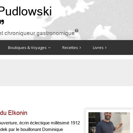
 Pudlowski


ire et chroniqueur gastronomique
Boutiques & Voyages
Recettes
Livres
 du Elkonin
uverture, écrin éclectique millésimé 1912
dek par le bouillonant Dominique