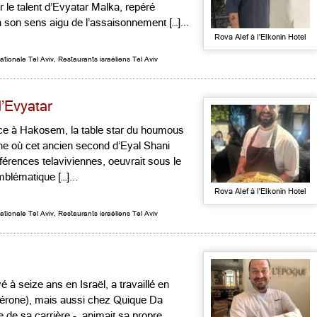
 le talent d’Evyatar Malka, repéré
à son sens aigu de l’assaisonnement […]...
Rova Alef à l'Elkonin Hotel
ationale Tel Aviv
,
Restaurants israéliens Tel Aviv
d’Evyatar
ace à Hakosem, la table star du houmous
ne où cet ancien second d’Eyal Shani
érences telaviviennes, oeuvrait sous le
mblématique […]...
Rova Alef à l'Elkonin Hotel
ationale Tel Aviv
,
Restaurants israéliens Tel Aviv
é à seize ans en Israël, a travaillé en
 Vérone), mais aussi chez Quique Da
e de sa carrière -, animait sa propre