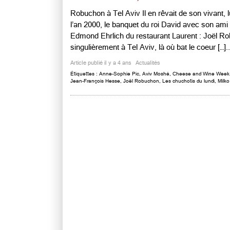
Robuchon à Tel Aviv Il en rêvait de son vivant, 
l’an 2000, le banquet du roi David avec son am
Edmond Ehrlich du restaurant Laurent : Joël Robu
singulièrement à Tel Aviv, là où bat le coeur […]..
Article publié il y a 4 ans
Actualités
Étiquettes :
Anne-Sophie Pic
,
Aviv Moshé
,
Cheese and Wine Week
Jean-François Hesse
,
Joël Robuchon
,
Les chuchotis du lundi
,
Milko