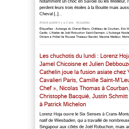
notamment un choc en Savoie où les Meilleur, roi
perdent leurs trois étoiles à la Bouitte mais auss
Cheval […]...
Article publié il y a 2 ans
Actualités
Étiquettes :
Auberge du Cheval Blanc
,
Château de Courban
,
Eric 
Carillo
,
L'Atelier de Joël Robuchon Saint-Germain
,
L'Auberge Nicola
Oliviers à l'hôtel Ile Rousse Thalazur Bandol
,
Maxime Meilleur
,
Mich
Les chuchotis du lundi : Lorenz Hoj
Jamel Chicoisne et Julien Debbou
Cathelin joue la fusion asiate chez
Cavalieri Paris, Camille Saint-M’L
Chef », Nicolas Thomas à Courban,
Christophe Bacquié, Justin Schmitt t
à Patrick Michelon
Lorenz Hoja ouvre le Six Senses à Crans-Mont
natif de Wiesbaden, qui a travaillé de nombreu
Singapour aux côtés de Joël Robuchon, mais au