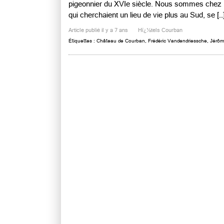
pigeonnier du XVIe siècle. Nous sommes chez l
qui cherchaient un lieu de vie plus au Sud, se […]
Article publié il y a 7 ans
Hï¿½tels Courban
Étiquettes :
Château de Courban
,
Frédéric Vandendriessche
,
Jérôm