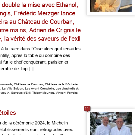
 double la mise avec Ethanol,
ngis, Frédéric Metzger lance
eira au Château de Courban,
atre mains, Adrien de Crignis le
la vérité des saveurs de l’exil
à la trace dans l’Oise alors qu’il tenait les
illy, après la table du domaine des
fut le chef conquérant, parisien et
rrible de Top […]...
ourmands
,
Château de Courban
,
Château de la Bûcherie
,
n
,
La Villa Saïgon
,
Les Avant Comptoirs
,
Les chuchotis du
eyrouth
,
Saveurs d'Exil
,
Thierry Mounon
,
Vincent Ferreira
11
étoiles
 de la cérémonie 2024, le Michelin
8 établissements sont rétrogradés avec