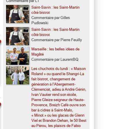
Commentaire par LT
Saint-Savin : les Saint-Martin
côté bistrot
Commentaire par Gilles
Pudlowski
Saint-Savin : les Saint-Martin
côté bistrot
Commentaire par Pierre Feuilly
Marseille : les belles idées de
Magâté
Commentaire par LaurentBQ
Les chuchotis du lundi : « Maison
Roland » ou quand le Shangri-La
fait bistrot, changement de
génération à l’Abergement-
Clémenciat, adieu à André Génin,
Ivan Vautier rend son étoile,
Pierre Gleize seigneur de Haute-
Provence, Breizh Café ouvre son
bar à cidres à Saint-Malo,
« Minot » ou les glaces de Glenn
Viel et Brandon Dehan, le 50 Best
au Pérou, les plaisirs de Fabio