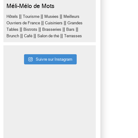
Méli-Mélo de Mots
||
||
||
Hôtels
Tourisme
Musées
Meilleurs
||
||
Ouvriers de France
Cuisiniers
Grandes
||
||
||
||
Tables
Bistrots
Brasseries
Bars
||
||
||
Brunch
Café
Salon de thé
Terrasses
Suivre sur Instagram