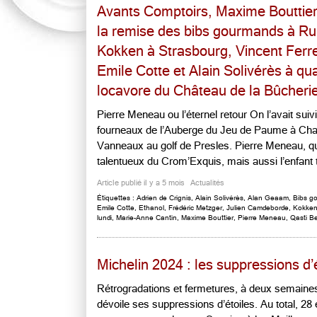
Avants Comptoirs, Maxime Bouttier
la remise des bibs gourmands à Ru
Kokken à Strasbourg, Vincent Ferr
Emile Cotte et Alain Solivérès à qu
locavore du Château de la Bûcherie, 
Pierre Meneau ou l’éternel retour On l’avait suivi 
fourneaux de l’Auberge du Jeu de Paume à Chant
Vanneaux au golf de Presles. Pierre Meneau, qui 
talentueux du Crom’Exquis, mais aussi l’enfant te
Article publié il y a 5 mois
Actualités
Étiquettes :
Adrien de Crignis
,
Alain Solivérès
,
Alan Geaam
,
Bibs g
Emile Cotte
,
Ethanol
,
Frédéric Metzger
,
Julien Camdeborde
,
Kokke
lundi
,
Marie-Anne Cantin
,
Maxime Bouttier
,
Pierre Meneau
,
Qasti B
Michelin 2024 : les suppressions d’
Rétrogradations et fermetures, à deux semaines
dévoile ses suppressions d’étoiles. Au total, 2