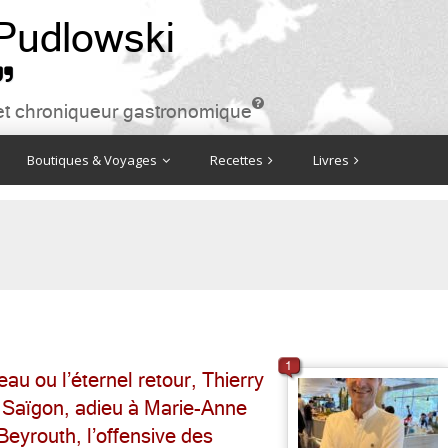
 Pudlowski


ire et chroniqueur gastronomique
Boutiques & Voyages
Recettes
Livres
1
au ou l’éternel retour, Thierry
Saïgon, adieu à Marie-Anne
eyrouth, l’offensive des