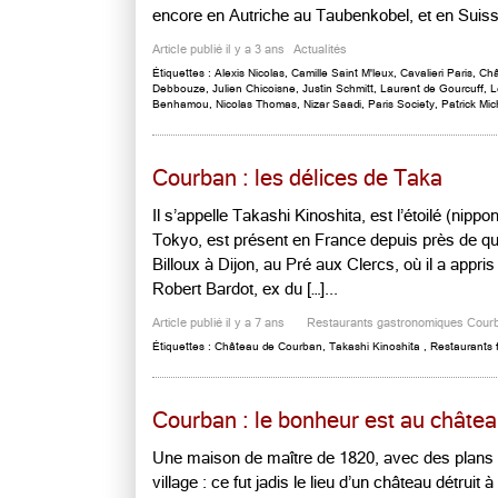
encore en Autriche au Taubenkobel, et en Suisse
Article publié il y a 3 ans
Actualités
Étiquettes :
Alexis Nicolas
,
Camille Saint M'leux
,
Cavalieri Paris
,
Châ
Debbouze
,
Julien Chicoisne
,
Justin Schmitt
,
Laurent de Gourcuff
,
L
Benhamou
,
Nicolas Thomas
,
Nizar Saadi
,
Paris Society
,
Patrick Mi
Courban : les délices de Taka
Il s’appelle Takashi Kinoshita, est l’étoilé (nip
Tokyo, est présent en France depuis près de qu
Billoux à Dijon, au Pré aux Clercs, où il a appri
Robert Bardot, ex du […]...
Article publié il y a 7 ans
Restaurants gastronomiques Cour
Étiquettes :
Château de Courban
,
Takashi Kinoshita
,
Restaurants 
Courban : le bonheur est au châte
Une maison de maître de 1820, avec des plans 
village : ce fut jadis le lieu d’un château détruit