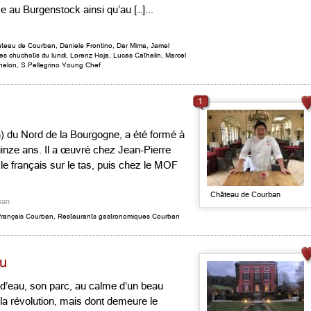
 au Burgenstock ainsi qu’au […]...
teau de Courban
,
Daniele Frontino
,
Dar Mima
,
Jamel
es chuchotis du lundi
,
Lorenz Hoja
,
Lucas Cathelin
,
Marcel
chelon
,
S.Pellegrino Young Chef
1
pon) du Nord de la Bourgogne, a été formé à
inze ans. Il a œuvré chez Jean-Pierre
s le français sur le tas, puis chez le MOF
Château de Courban
ban
français Courban
,
Restaurants gastronomiques Courban
au
d’eau, son parc, au calme d’un beau
 à la révolution, mais dont demeure le