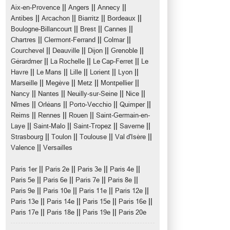
||
||
||
Aix-en-Provence
Angers
Annecy
||
||
||
||
Antibes
Arcachon
Biarritz
Bordeaux
||
||
||
Boulogne-Billancourt
Brest
Cannes
||
||
||
Chartres
Clermont-Ferrand
Colmar
||
||
||
||
Courchevel
Deauville
Dijon
Grenoble
||
||
||
Gérardmer
La Rochelle
Le Cap-Ferret
Le
||
||
||
||
||
Havre
Le Mans
Lille
Lorient
Lyon
||
||
||
||
Marseille
Megève
Metz
Montpellier
||
||
||
||
Nancy
Nantes
Neuilly-sur-Seine
Nice
||
||
||
||
Nîmes
Orléans
Porto-Vecchio
Quimper
||
||
||
Reims
Rennes
Rouen
Saint-Germain-en-
||
||
||
||
Laye
Saint-Malo
Saint-Tropez
Saverne
||
||
||
||
Strasbourg
Toulon
Toulouse
Val d'Isère
||
Valence
Versailles
||
||
||
||
Paris 1er
Paris 2e
Paris 3e
Paris 4e
||
||
||
||
Paris 5e
Paris 6e
Paris 7e
Paris 8e
||
||
||
||
Paris 9e
Paris 10e
Paris 11e
Paris 12e
||
||
||
||
Paris 13e
Paris 14e
Paris 15e
Paris 16e
||
||
||
Paris 17e
Paris 18e
Paris 19e
Paris 20e