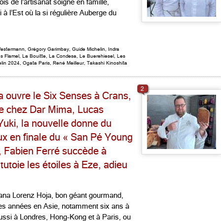
s de l’artisanat soigné en famille,
i à l’Est où la si régulière Auberge du
Westermann
,
Grégory Garimbay
,
Guide Michelin
,
Indra
s Flamel
,
La Bouitte
,
La Condesa
,
Le Buerehiesel
,
Les
elin 2024
,
Ogata Paris
,
René Meilleur
,
Takashi Kinoshita
2
a ouvre le Six Senses à Crans,
ze chez Dar Mima, Lucas
 Yuki, la nouvelle donne du
eux en finale du « San Pé Young
 Fabien Ferré succède à
utoie les étoiles à Eze, adieu
ana Lorenz Hoja, bon géant gourmand,
ses années en Asie, notamment six ans à
ssi à Londres, Hong-Kong et à Paris, ou