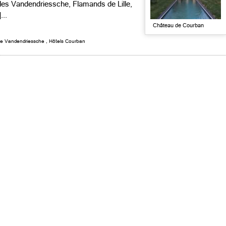
es Vandendriessche, Flamands de Lille,
...
Château de Courban
e Vandendriessche
,
Hôtels Courban