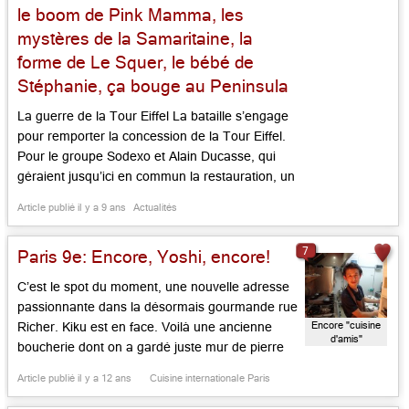
le boom de Pink Mamma, les
mystères de la Samaritaine, la
forme de Le Squer, le bébé de
Stéphanie, ça bouge au Peninsula
La guerre de la Tour Eiffel La bataille s’engage
pour remporter la concession de la Tour Eiffel.
Pour le groupe Sodexo et Alain Ducasse, qui
géraient jusqu’ici en commun la restauration, un
combat virulent, façon « Sang des Atrides« , est
Article publié il y a 9 ans
Actualités
engagé. Alors que son ex associé Ducasse s’est
associé avec son ennemi Sodexo, Nathalie
7
Paris 9e: Encore, Yoshi, encore!
Szabo, fille […]...
C’est le spot du moment, une nouvelle adresse
passionnante dans la désormais gourmande rue
Encore "cuisine
Richer. Kiku est en face. Voilà une ancienne
d'amis"
boucherie dont on a gardé juste mur de pierre
et enseigne mise à l’intérieur. Franck
Article publié il y a 12 ans
Cuisine internationale Paris
Aboudarham, qui travailla dans la finance et
géra des restaurants, a ouvert le sien avec un