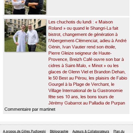
Les chuchotis du lundi : « Maison
Roland » ou quand le Shangri-La fait
bistrot, changement de génération à
l’Abergement-Clémenciat, adieu à André
Génin, Ivan Vautier rend son étoile,
Pierre Gleize seigneur de Haute-
Provence, Breizh Café ouvre son bar à
cidres à Saint-Malo, « Minot » ou les
glaces de Glenn Viel et Brandon Dehan,
le 50 Best au Pérou, les plaisirs de Fabio
Gourgel à la Plage de Verchant, le
Village International de la Gastronomie
fête ses 10 ans, les bons tours de
Jérémy Gabarrot au Palladia de Purpan
Commentaire par martinet
A propos de Gilles Pudlowski
Bibliographie
Auteurs & Collaborateurs
Plan du