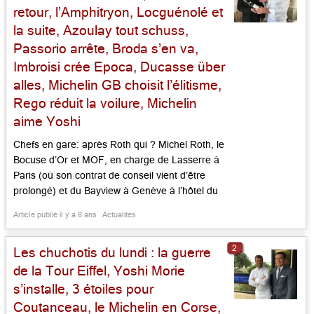
retour, l’Amphitryon, Locguénolé et
la suite, Azoulay tout schuss,
Passorio arrête, Broda s’en va,
Imbroisi crée Epoca, Ducasse über
alles, Michelin GB choisit l’élitisme,
Rego réduit la voilure, Michelin
aime Yoshi
Chefs en gare: après Roth qui ? Michel Roth, le
Bocuse d’Or et MOF, en charge de Lasserre à
Paris (où son contrat de conseil vient d’être
prolongé) et du Bayview à Genève à l’hôtel du
Président Wilson, lance le 6 décembre prochain
Article publié il y a 8 ans
Actualités
son « Terroir de Lorraine », une brasserie
gourmande, en gare de Metz, sous […]...
2
Les chuchotis du lundi : la guerre
de la Tour Eiffel, Yoshi Morie
s’installe, 3 étoiles pour
Coutanceau, le Michelin en Corse,