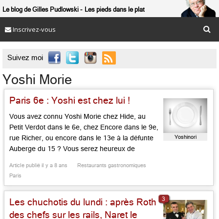
Le blog de Gilles Pudlowski
Les pieds dans le plat
Inscrivez-vous

Suivez moi
Yoshi Morie
Paris 6e : Yoshi est chez lui !
Vous avez connu Yoshi Morie chez Hide, au
Petit Verdot dans le 6e, chez Encore dans le 9e,
Yoshinori
rue Richer, ou encore dans le 13e à la défunte
Auberge du 15 ? Vous serez heureux de
retrouver ce lutin nippon, gros comme un
Article publié il y a 8 ans
Restaurants gastronomiques
spaghetti, plein d’idées, toujours, quoiqu’en
Paris
version assagie dans une table à son […]...
3
Les chuchotis du lundi : après Roth
des chefs sur les rails, Naret le