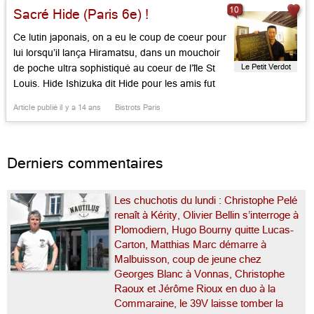
10
Sacré Hide (Paris 6e) !
surdoué japonais, […]...
Ce lutin japonais, on a eu le coup de coeur pour
lui lorsqu’il lança Hiramatsu, dans un mouchoir
Le Petit Verdot
de poche ultra sophistiqué au coeur de l’île St
Louis. Hide Ishizuka dit Hide pour les amis fut
aussi, durant dix ans le sommelier de
Article publié il y a 14 ans
Bistrots Paris
Cordeillan-Bages au coeur de Pauillac.
Reconverti en aubergiste de charme dans un
[…]...
Derniers commentaires
Les chuchotis du lundi : Christophe Pelé
renaît à Kérity, Olivier Bellin s’interroge à
Plomodiern, Hugo Bourny quitte Lucas-
Carton, Matthias Marc démarre à
Malbuisson, coup de jeune chez
Georges Blanc à Vonnas, Christophe
Raoux et Jérôme Rioux en duo à la
Commaraine, le 39V laisse tomber la