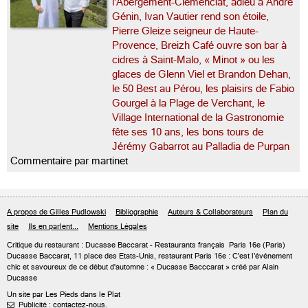
l’Abergement-Clémenciat, adieu à André
Génin, Ivan Vautier rend son étoile,
Pierre Gleize seigneur de Haute-
Provence, Breizh Café ouvre son bar à
cidres à Saint-Malo, « Minot » ou les
glaces de Glenn Viel et Brandon Dehan,
le 50 Best au Pérou, les plaisirs de Fabio
Gourgel à la Plage de Verchant, le
Village International de la Gastronomie
fête ses 10 ans, les bons tours de
Jérémy Gabarrot au Palladia de Purpan
Commentaire par martinet
A propos de Gilles Pudlowski
Bibliographie
Auteurs & Collaborateurs
Plan du
site
Ils en parlent...
Mentions Légales
Critique du
restaurant : Ducasse Baccarat
- Restaurants français
Paris 16e
(Paris)
Ducasse Baccarat, 11 place des Etats-Unis, restaurant Paris 16e : C'est l’événement
chic et savoureux de ce début d'automne : « Ducasse Bacccarat » créé par Alain
Ducasse
Un site par Les Pieds dans le Plat
Publicité : contactez-nous.
