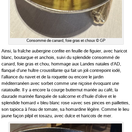
Consommé de canard, foie gras et choux © GP
Ainsi, la fraîche aubergine confite en feuille de figuier, avec haricot
blanc, boutargue et anchois, suivi du splendide consommé de
canard, foie gras et chou, hommage aux Landes natales d’AD,
flanqué d’une huître croustillante qui fait un joli contrepoint iodé,
l’alliance du navet et de la roquette ou encore le jardin
méditerranéen avec sorbet comme une niçoise évoquant une
ratatouille. Il y a encore la courge butternut mariée au café, la
daurade marinée flanquée de salicorne et d’huile d’olive et le
splendide homard « bleu blanc rose »avec ses pinces en paillettes,
son tapioca à l’eau de tomate, sa homardine légère. Comme le lieu
jaune façon pilpil et tosazu, avec dulce et haricots de mer.