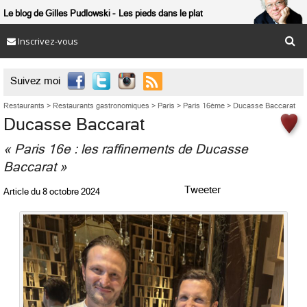
Le blog de Gilles Pudlowski
Les pieds dans le plat
Inscrivez-vous

Suivez moi
Restaurants
>
Restaurants gastronomiques
>
Paris
>
Paris 16ème
>
Ducasse Baccarat
Ducasse Baccarat
« Paris 16e : les raffinements de Ducasse
Baccarat »
Tweeter
Article du
8 octobre 2024