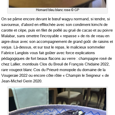
Homard bleu blanc rose © GP
On se pâme encore devant le bœuf wagyu normand, si tendre, si
savoureux, d’abord en effilochée avec son condiment kimchi de
carotte et cèpe, puis en filet de poêlé au grué de cacao et au poivre
Malabar, sans omettre l’incroyable « repasse » de ris de veau en
aigre-doux avec son accompagnement de grand goût de raisins et
verjus. Là-dessus, et sur tout le repas, le malicieux sommelier
Fabrice Langlois vous fait goûter avec force explications
pédagogiques de fort beaux flacons au verre : champagne rosé de
chez Lallier, montlouis Clos du Breuil de François Chidaine 2022,
rare vougeot blanc Cos du Prieuré monopole du domaine de la
Vougeraie 2022 ou encore côte rôtie « Champin le Seigneur « de
Jean-Michel Gerin 2020.