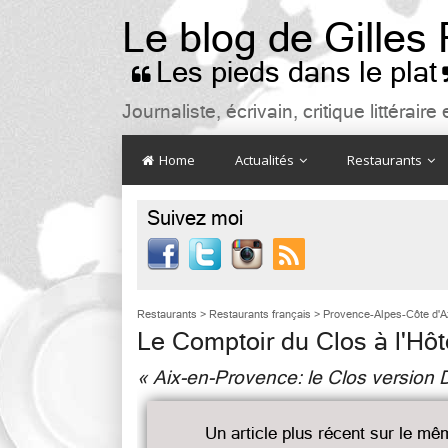
Le blog de Gilles
Les pieds dans le plat

Journaliste, écrivain, critique littéra
Home
Actualités
Restaurants
Suivez moi

Restaurants
>
Restaurants français
>
Provence-Alpes-Côte d'A
Le Comptoir du Clos à l'Hô
« Aix-en-Provence: le Clos version 
Un article plus récent sur le mê