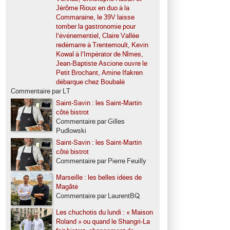
Jérôme Rioux en duo à la
Commaraine, le 39V laisse
tomber la gastronomie pour
l’événementiel, Claire Vallée
redémarre à Trentemoult, Kevin
Kowal à l’Impérator de Nîmes,
Jean-Baptiste Ascione ouvre le
Petit Brochant, Amine Ifakren
débarque chez Boubalé
Commentaire par LT
Saint-Savin : les Saint-Martin
côté bistrot
Commentaire par Gilles
Pudlowski
Saint-Savin : les Saint-Martin
côté bistrot
Commentaire par Pierre Feuilly
Marseille : les belles idées de
Magâté
Commentaire par LaurentBQ
Les chuchotis du lundi : « Maison
Roland » ou quand le Shangri-La