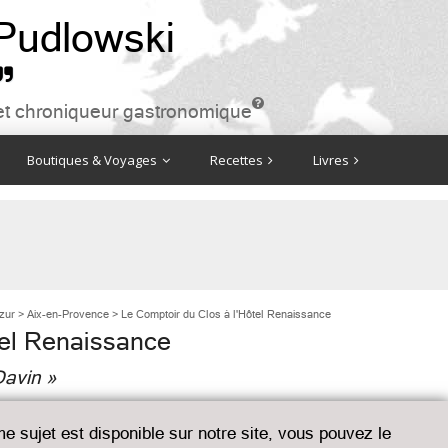
 Pudlowski


ire et chroniqueur gastronomique
Boutiques & Voyages
Recettes
Livres
zur
>
Aix-en-Provence
>
Le Comptoir du Clos à l'Hôtel Renaissance
tel Renaissance
Davin »
me sujet est disponible sur notre site, vous pouvez le