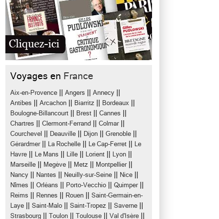
Voyages en
France
||
||
||
Aix-en-Provence
Angers
Annecy
||
||
||
||
Antibes
Arcachon
Biarritz
Bordeaux
||
||
||
Boulogne-Billancourt
Brest
Cannes
||
||
||
Chartres
Clermont-Ferrand
Colmar
||
||
||
||
Courchevel
Deauville
Dijon
Grenoble
||
||
||
Gérardmer
La Rochelle
Le Cap-Ferret
Le
||
||
||
||
||
Havre
Le Mans
Lille
Lorient
Lyon
||
||
||
||
Marseille
Megève
Metz
Montpellier
||
||
||
||
Nancy
Nantes
Neuilly-sur-Seine
Nice
||
||
||
||
Nîmes
Orléans
Porto-Vecchio
Quimper
||
||
||
Reims
Rennes
Rouen
Saint-Germain-en-
||
||
||
||
Laye
Saint-Malo
Saint-Tropez
Saverne
||
||
||
||
Strasbourg
Toulon
Toulouse
Val d'Isère