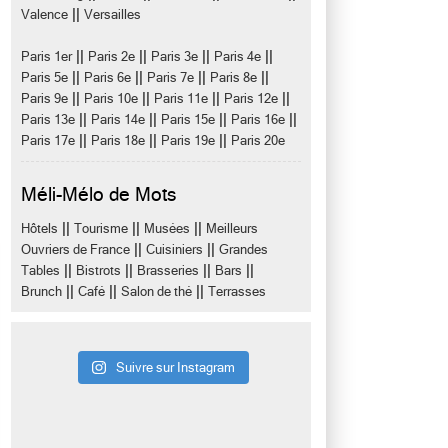
||
Valence
Versailles
||
||
||
||
Paris 1er
Paris 2e
Paris 3e
Paris 4e
||
||
||
||
Paris 5e
Paris 6e
Paris 7e
Paris 8e
||
||
||
||
Paris 9e
Paris 10e
Paris 11e
Paris 12e
||
||
||
||
Paris 13e
Paris 14e
Paris 15e
Paris 16e
||
||
||
Paris 17e
Paris 18e
Paris 19e
Paris 20e
Méli-Mélo de Mots
||
||
||
Hôtels
Tourisme
Musées
Meilleurs
||
||
Ouvriers de France
Cuisiniers
Grandes
||
||
||
||
Tables
Bistrots
Brasseries
Bars
||
||
||
Brunch
Café
Salon de thé
Terrasses
Suivre sur Instagram