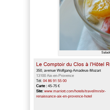
Salade
Le Comptoir du Clos à l'Hôtel 
350, avenue Wolfgang-Amadeus-Mozart
13100 Aix-en-Provence
Tél.
04 86 91 55 00
Carte :
45-75 €
Site:
www.marriott.com/hotels/travel/mrsbr-
renaissance-aix-en-provence-hotel