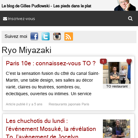
Le blog de Gilles Pudlowski
Les pieds dans le plat
Inscrivez-vous

Suivez moi
Ryo Miyazaki
1
Paris 10e : connaissez-vous TO ?
C’est la sensation fusion du côté du canal Saint-
Martin, une table design, ses salles au décor
TO restaurant
varié, claires ou feutrées, sombres ou,
éclectiques, ouvertes ou intimes. Un service
distingué, en bretelles noires et nœud papillon,
Article publié il y a 5 ans
Restaurants japonais Paris
un duo salle/cuisine très franco-nippon, mais
bien plus japonais que français. Avec, aux
Les chuchotis du lundi :
fourneaux, le tokyoite Ryo Miyazaki, qui
seconda […]...
l’événement Mosuké, la révélation
To, l’avènement de Jocelyn