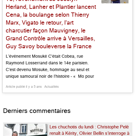
Herland, Lanher et Plantier lancent
Cena, la boulange selon Thierry
Marx, Vigato le retour, l’art
charcutier façon Mauvigney, le
Grand Contrôle arrive à Versailles,
Guy Savoy bouleverse la France
L’événement Mosuké C’était Cobea, rue
Raymond Losserrand dans le 14e parisien.
C’est devenu Mosuke, hommage au seul et
unique samouraï noir de l’histoire – « Mo pour
Mo(ry) et Suke en hommage à (Ya)suke,
Article publié il y a 5 ans
Actualités
premier et seul Samouraï africain du Japon ».
Mory Sacko, 28 ans, ex show man de « top
chef », deux mètres de haut, […]...
Derniers commentaires
Les chuchotis du lundi : Christophe Pelé
renaît à Kérity, Olivier Bellin s’interroge à