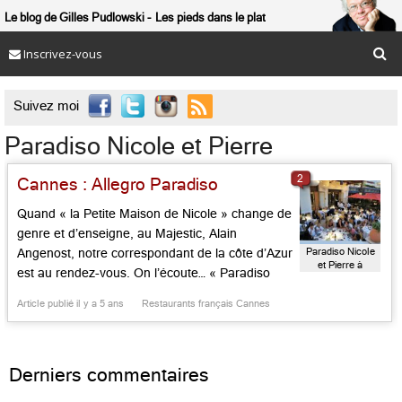
Le blog de Gilles Pudlowski
Les pieds dans le plat
Inscrivez-vous

Suivez moi
Paradiso Nicole et Pierre
2
Cannes : Allegro Paradiso
Quand « la Petite Maison de Nicole » change de
genre et d’enseigne, au Majestic, Alain
Paradiso Nicole
Angenost, notre correspondant de la côte d’Azur
et Pierre à
est au rendez-vous. On l’écoute… « Paradiso
l’Hôtel Barrière
Nicole & Pierre », c’est l’événement cannois du
le Majestic
Article publié il y a 5 ans
Restaurants français Cannes
moment et la toute neuve adresse gourmande
du Majestic Barrière qui prend la place de La
Petite Maison de Nicole déménagée […]...
Derniers commentaires