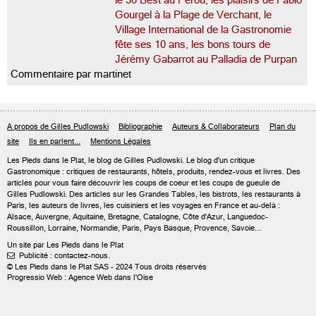
le 50 Best au Pérou, les plaisirs de Fabio
Gourgel à la Plage de Verchant, le
Village International de la Gastronomie
fête ses 10 ans, les bons tours de
Jérémy Gabarrot au Palladia de Purpan
Commentaire par martinet
A propos de Gilles Pudlowski
Bibliographie
Auteurs & Collaborateurs
Plan du
site
Ils en parlent...
Mentions Légales
Les Pieds dans le Plat, le blog de
Gilles Pudlowski
. Le blog d'un critique
Gastronomique : critiques de restaurants, hôtels, produits, rendez-vous et livres. Des
articles pour vous faire découvrir les coups de coeur et les coups de gueule de
Gilles Pudlowski. Des articles sur les Grandes Tables, les bistrots, les restaurants à
Paris, les auteurs de livres, les cuisiniers et les voyages en France et au-delà :
Alsace, Auvergne, Aquitaine, Bretagne, Catalogne, Côte d'Azur, Languedoc-
Roussillon, Lorraine, Normandie, Paris, Pays Basque, Provence, Savoie...
Un site par Les Pieds dans le Plat
Publicité : contactez-nous.

© Les Pieds dans le Plat SAS - 2024 Tous droits réservés
Progressio Web : Agence Web dans l'Oise