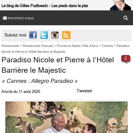
Le blog de Gilles Pudlowski
Les pieds dans le plat
Inscrivez-vous

Suivez moi
Restaurants
>
Restaurants français
>
Provence-Alpes-Côte d'Azur
>
Cannes
>
Paradiso
Nicole et Pierre à l’Hôtel Barrière le Majestic
Paradiso Nicole et Pierre à l’Hôtel
2
Barrière le Majestic
« Cannes : Allegro Paradiso »
Tweeter
Article du
11 août 2020