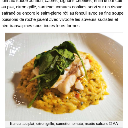
tonnato sauce au thon, câpres, oignons cébettes, enfin le bar cuit
au plat, citron grillé, sarriette, tomates confites servi sur un risotto
safrané ou encore le saint-pierre rôti au fenouil avec sa fine soupe
poissons de roche jouent avec vivacité les saveurs sudistes et
néo-transalpines sous toutes leurs formes.
Bar cuit au plat, citron grillé, sarriette, tomate, risotto safrané © AA