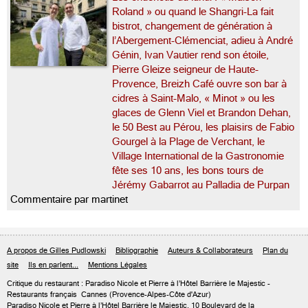
Roland » ou quand le Shangri-La fait
bistrot, changement de génération à
l’Abergement-Clémenciat, adieu à André
Génin, Ivan Vautier rend son étoile,
Pierre Gleize seigneur de Haute-
Provence, Breizh Café ouvre son bar à
cidres à Saint-Malo, « Minot » ou les
glaces de Glenn Viel et Brandon Dehan,
le 50 Best au Pérou, les plaisirs de Fabio
Gourgel à la Plage de Verchant, le
Village International de la Gastronomie
fête ses 10 ans, les bons tours de
Jérémy Gabarrot au Palladia de Purpan
Commentaire par martinet
A propos de Gilles Pudlowski
Bibliographie
Auteurs & Collaborateurs
Plan du
site
Ils en parlent...
Mentions Légales
Critique du
restaurant : Paradiso Nicole et Pierre à l’Hôtel Barrière le Majestic
-
Restaurants français
Cannes
(Provence-Alpes-Côte d'Azur)
Paradiso Nicole et Pierre à l’Hôtel Barrière le Majestic, 10 Boulevard de la