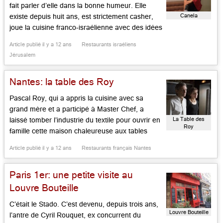
fait parler d’elle dans la bonne humeur. Elle
Canela
existe depuis huit ans, est strictement casher,
joue la cuisine franco-israélienne avec des idées
fusion un brin brouillonnes. Mais l’ensemble
Article publié il y a 12 ans
Restaurants israéliens
séduit par sa fraîcheur et sa sincérité. Le chef
Jérusalem
Baruch Gadayev est relayé par la petite Jeki
[…]...
Nantes: la table des Roy
Pascal Roy, qui a appris la cuisine avec sa
grand mère et a participé à Master Chef, a
La Table des
laissé tomber l’industrie du textile pour ouvrir en
Roy
famille cette maison chaleureuse aux tables
bien mises et joliment nappées sous façade
Article publié il y a 12 ans
Restaurants français Nantes
anodine. Les menus sont dispensés avec
joyeuseté, plus simple le midi, plus élaborée le
Paris 1er: une petite visite au
soir. Carpaccio […]...
Louvre Bouteille
C’était le Stado. C’est devenu, depuis trois ans,
Louvre Bouteille
l’antre de Cyril Rouquet, ex concurrent du