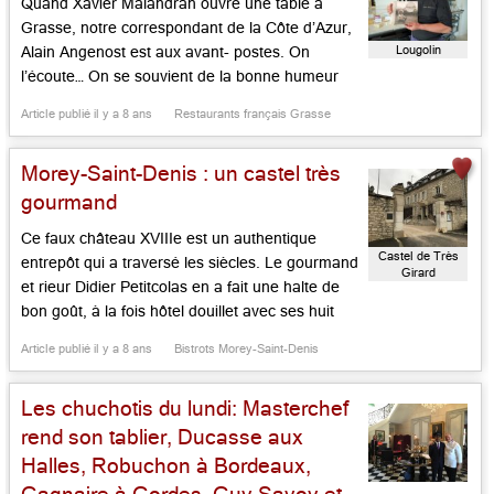
Quand Xavier Malandran ouvre une table à
Grasse, notre correspondant de la Côte d’Azur,
Lougolin
Alain Angenost est aux avant- postes. On
l’écoute… On se souvient de la bonne humeur
rivée au corps du finaliste de Masterchef 2011.
Article publié il y a 8 ans
Restaurants français Grasse
Après une malencontreuse première installation
à Saint-Jean-Cap-Ferrat, Xavier Malendran
Morey-Saint-Denis : un castel très
laisse ses malheurs derrière lui, réalisant enfin
son rêve: racheter […]...
gourmand
Ce faux château XVIIIe est un authentique
Castel de Très
entrepôt qui a traversé les siècles. Le gourmand
Girard
et rieur Didier Petitcolas en a fait une halte de
bon goût, à la fois hôtel douillet avec ses huit
chambres, traditionnelles ou modernes, sa
Article publié il y a 8 ans
Bistrots Morey-Saint-Denis
boutique de produits régionaux, sa piscine, sa
terrasse, sa table accorte. Les vignes sont aux
Les chuchotis du lundi: Masterchef
[…]...
rend son tablier, Ducasse aux
Halles, Robuchon à Bordeaux,