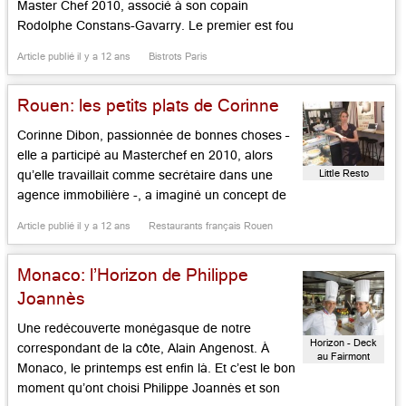
Master Chef 2010, associé à son copain
Rodolphe Constans-Gavarry. Le premier est fou
de cuisine (il a « inventé » la recette du saumon
Article publié il y a 12 ans
Bistrots Paris
cuit au fer à repasser!) et le second fan de bons
vins. Ils tiennent à quatre mains, avec […]...
Rouen: les petits plats de Corinne
Corinne Dibon, passionnée de bonnes choses –
elle a participé au Masterchef en 2010, alors
Little Resto
qu’elle travaillait comme secrétaire dans une
agence immobilière -, a imaginé un concept de
restauration rapide de qualité qui propose petits
Article publié il y a 12 ans
Restaurants français Rouen
plats (saumon, brocolis et quinoa, risotto aux
asperges et courgettes vapeur ou encore hachis
Monaco: l’Horizon de Philippe
Parmentier à la patate douce)et […]...
Joannès
Une redécouverte monégasque de notre
Horizon - Deck
correspondant de la côte, Alain Angenost. À
au Fairmont
Monaco, le printemps est enfin là. Et c’est le bon
Monte-Carlo
moment qu’ont choisi Philippe Joannès et son