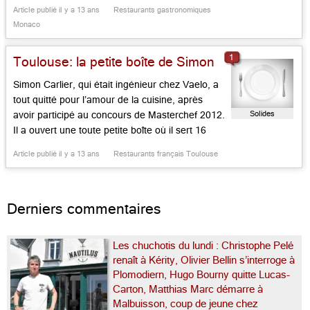
équipe pour attaquer la nouvelle saison avec
Article publié il y a 13 ans
Restaurants gastronomiques
des nouveautés. Cela fait déjà un an qu’il est le
Monaco
chef exécutif du Fairmont, faisant souffler un
vent nouveau […]...
1
Toulouse: la petite boîte de Simon
Simon Carlier, qui était ingénieur chez Vaelo, a
tout quitté pour l’amour de la cuisine, après
Solides
avoir participé au concours de Masterchef 2012.
Il a ouvert une toute petite boîte où il sert 16
couverts, maxi, dans une rue adjaçante à la
Article publié il y a 13 ans
Restaurants français Toulouse
place du Capitole, celle même où s’illustra
autrefois Pierre Roudgé – de bonne […]...
Derniers commentaires
Les chuchotis du lundi : Christophe Pelé
renaît à Kérity, Olivier Bellin s’interroge à
Plomodiern, Hugo Bourny quitte Lucas-
Carton, Matthias Marc démarre à
Malbuisson, coup de jeune chez