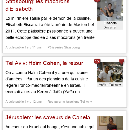
Strasbourg: les macarons
entre gourmands/gourmands et les mets
colorés et parfumés […]...
d’Elisabeth
Ex infirmière saisie par le démon de la cuisine,
Elisabeth
Elisabeth Biscarrat a été lauréate de Masterchef
Biscarrat
2011. Cette pâtissière passionnée a ouvert une
"Macarons &
Inspirations"
belle échoppe dédiée à ses macarons (en trente
versions), choux à la crème (dont un caramel au
Article publié il y a 11 ans
Pâtisseries Strasbourg
beurre salé à tomber par terre) et autres belles
idées du moment comme ces « petits […]...
15
Tel Aviv: Haïm Cohen, le retour
On a connu Haïm Cohen il y a une quinzaine
d’années: il fut un des pionniers de la cuisine
Yaffo - Tel-Aviv
légère franco-méditerranéenne en Israël. Il
exerçait alors au Keren à Jaffa (Yaffo en
hébreu), dans une demeure en bois très
Article publié il y a 12 ans
Restaurants israéliens Tel Aviv
Nouvelle Angleterre, ramenée du Maine pièce à
pièce. Cet ancien stagiaire de Guy Savoy et
Jérusalem: les saveurs de Canela
Michel […]...
Au coeur du Israel qui bouge, c’est une table qui