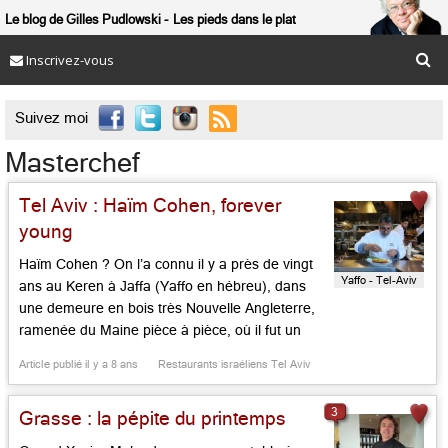
Le blog de Gilles Pudlowski
Les pieds dans le plat
Inscrivez-vous

Suivez moi
Masterchef
Tel Aviv : Haïm Cohen, forever
young
Haïm Cohen ? On l’a connu il y a près de vingt
Yaffo - Tel-Aviv
ans au Keren à Jaffa (Yaffo en hébreu), dans
une demeure en bois très Nouvelle Angleterre,
ramenée du Maine pièce à pièce, où il fut un
des pionniers de la cuisine légère franco-
Article publié il y a 8 ans
Restaurants israéliens Tel Aviv
méditerranéenne en Israël. Cet ancien stagiaire
de Guy Savoy et Michel Rostang, […]...
3
Grasse : la pépite du printemps