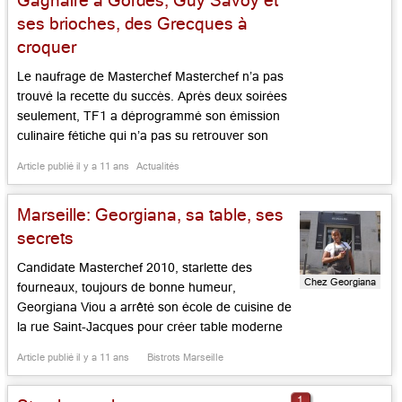
Gagnaire à Gordes, Guy Savoy et
ses brioches, des Grecques à
croquer
Le naufrage de Masterchef Masterchef n’a pas
trouvé la recette du succès. Après deux soirées
seulement, TF1 a déprogrammé son émission
culinaire fétiche qui n’a pas su retrouver son
public après un an et demi d’absence. « Un
Article publié il y a 11 ans
Actualités
sinistre industriel« , explique-t-on coulisses. Car
six épisodes devaient encore passer. Ils seront
Marseille: Georgiana, sa table, ses
proposés le jeudi en première partie […]...
secrets
Candidate Masterchef 2010, starlette des
Chez Georgiana
fourneaux, toujours de bonne humeur,
Georgiana Viou a arrêté son école de cuisine de
la rue Saint-Jacques pour créer table moderne
à son prénom. Le lieu est clair, drôle,
Article publié il y a 11 ans
Bistrots Marseille
contemporain, la cuisine visible sous baie vitrée,
les tables jouent volontiers le rapprochement
1