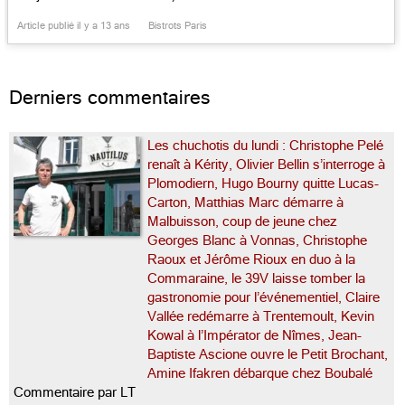
de cuisson. Une bonne raison: cette maison là a
Article publié il y a 13 ans
Bistrots Paris
du coeur. Bertrand Bluy, ex deuxième ligne de
rubgy, natif de Toulouse, élevé à […]...
Derniers commentaires
Les chuchotis du lundi : Christophe Pelé
renaît à Kérity, Olivier Bellin s’interroge à
Plomodiern, Hugo Bourny quitte Lucas-
Carton, Matthias Marc démarre à
Malbuisson, coup de jeune chez
Georges Blanc à Vonnas, Christophe
Raoux et Jérôme Rioux en duo à la
Commaraine, le 39V laisse tomber la
gastronomie pour l’événementiel, Claire
Vallée redémarre à Trentemoult, Kevin
Kowal à l’Impérator de Nîmes, Jean-
Baptiste Ascione ouvre le Petit Brochant,
Amine Ifakren débarque chez Boubalé
Commentaire par LT