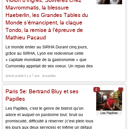
Violon d’Ingres, Solivérès chez
Mavrommatis, la blessure
Haeberlin, les Grandes Tables du
Monde s’émancipent, la claque
Tondo, la remise à l’épreuve de
Mathieu Pacaud
Le monde entier au SIRHA Durant cinq jours,
grâce au SIRHA, Lyon est redevenue cette
« capitale mondiale de la gastronomie » que
Curnonsky appelait de ses voeux. Un repas des
grands chefs organisé par Métro au coeur du
Article publié il y a 7 ans
Actualités
« village des chefs », sous la signature du jeune
Dorian Van Bronkhorst de l’Atelier Yssoirien, un
2
Paris 5e: Bertrand Bluy et ses
repas avec les […]...
Papilles
Les Papilles, c’est le genre de bistrot qu’on
Les Papilles
adore et auquel on pardonne tout: bruit ou
promiscuité, difficulté à réserver (c’est plein tous
les jours aux deux services) et même un défaut