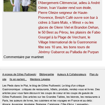
l’Abergement-Clémenciat, adieu à André
Génin, Ivan Vautier rend son étoile,
Pierre Gleize seigneur de Haute-
Provence, Breizh Café ouvre son bar à
cidres à Saint-Malo, « Minot » ou les
glaces de Glenn Viel et Brandon Dehan,
le 50 Best au Pérou, les plaisirs de Fabio
Gourgel à la Plage de Verchant, le
Village International de la Gastronomie
fête ses 10 ans, les bons tours de
Jérémy Gabarrot au Palladia de Purpan
Commentaire par martinet
A propos de Gilles Pudlowski
Bibliographie
Auteurs & Collaborateurs
Plan du
site
Ils en parlent...
Mentions Légales
Les Pieds dans le Plat, le blog de
Gilles Pudlowski
. Le blog d'un critique
Gastronomique : critiques de restaurants, hôtels, produits, rendez-vous et livres. Des
articles pour vous faire découvrir les coups de coeur et les coups de gueule de
Gilles Pudlowski. Des articles sur les Grandes Tables, les bistrots, les restaurants à
Paris, les auteurs de livres, les cuisiniers et les voyages en France et au-delà :
Alsace, Auvergne, Aquitaine, Bretagne, Catalogne, Côte d'Azur, Languedoc-