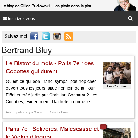
Le blog de Gilles Pudlowski
Les pieds dans le plat
Inscrivez-vous

Suivez moi
Bertrand Bluy
Le Bistrot du mois – Paris 7e : des
Cocottes qui durent
Qu’est ce qui bon, franc, sympa, pas trop cher,
Les Cocottes
ouvert tous les jours, situé non loin de la Tour
Eiffel et créé jadis par Christian Constant ? Les
Cocottes, évidemment. Racheté, comme le
voisin Violon d’Ingres, par le discret Bertrand
Article publié il y a 3 ans
Bistrots Paris
Bluy, ce bistrot qui ne chôme guère continue sur
sa lancée, et accueille, depuis une […]...
1
Paris 7e : Soliveres, Malescasse et
le Violon d’Ingres