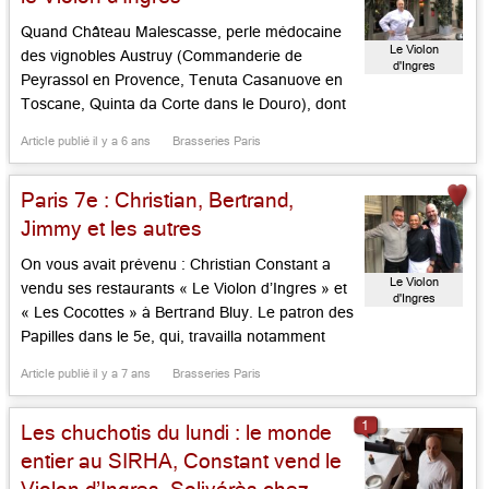
Quand Château Malescasse, perle médocaine
Le Violon
des vignobles Austruy (Commanderie de
d'Ingres
Peyrassol en Provence, Tenuta Casanuove en
Toscane, Quinta da Corte dans le Douro), dont
le siège se trouve avenue de la Tour Maubourg
Article publié il y a 6 ans
Brasseries Paris
à Paris, fait goûter ses vins, on se retrouve tout
bonnement dans une table de qualité et … de
Paris 7e : Christian, Bertrand,
proximité. Ainsi, au […]...
Jimmy et les autres
On vous avait prévenu : Christian Constant a
Le Violon
vendu ses restaurants « Le Violon d’Ingres » et
d'Ingres
« Les Cocottes » à Bertrand Bluy. Le patron des
Papilles dans le 5e, qui, travailla notamment
comme pâtissier au Taillevent, au Bristol et chez
Article publié il y a 7 ans
Brasseries Paris
Troigros, a réuni autour de lui un petit groupe
d’amis pour reprendre ces deux belles
1
Les chuchotis du lundi : le monde
enseignes, pour […]...
entier au SIRHA, Constant vend le