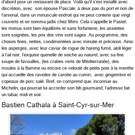
d’abord pour un restaurant de place. Voilà qu’il s’est installé avec
discrétion, avec son épouse Pascale, à deux pas du port et non de
l’arsenal, dans un minuscule endroit qui ne peut contenir que vingt
couverts et se nomma jadis chez Mimi. Cela s’appelle le Pastel,
les menus sont bien équilibrés et sans forfanterie, les assiettes
sont soignées, les prix des vins sont sages. Au programme, des
choses fines, nettes, condimentées avec minutie et précision. Ainsi
les asperges, avec leur caviar de rogue de hareng fumé, aïoli léger
à l’ail noir, l’exquise quenelle de seiche au naturel, avec sa fine
soupe de favouilles, (les crabes verts de Méditerranée), des
moules à la flamme ou encore ce velouté de petits pois à la menthe
qui accueille des ravioles de carotte au cumin, avec gingembre et
copeaux de porc salé. Bref, on comprend que, inconnue au
Michelin, qui pourrait lui accorder son bib gourmand, l’adresse fait
un tabac midi et soir.
Bastien Cathala à Saint-Cyr-sur-Mer