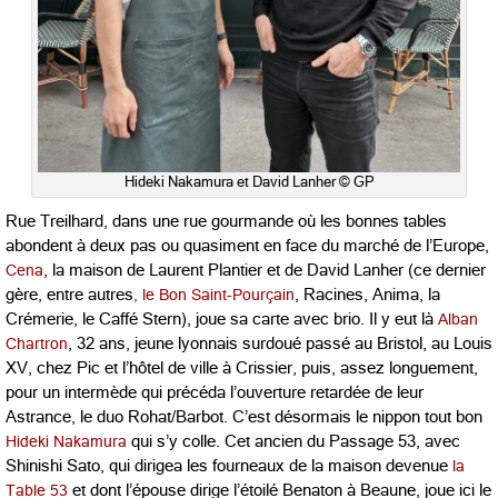
Hideki Nakamura et David Lanher © GP
Rue Treilhard, dans une rue gourmande où les bonnes tables
abondent à deux pas ou quasiment en face du marché de l’Europe,
Cena
, la maison de Laurent Plantier et de David Lanher (ce dernier
gère, entre autres
, le Bon Saint-Pourçain
, Racines, Anima, la
Crémerie, le Caffé Stern), joue sa carte avec brio. Il y eut là
Alban
Chartron
, 32 ans, jeune lyonnais surdoué passé au Bristol, au Louis
XV, chez Pic et l’hôtel de ville à Crissier, puis, assez longuement,
pour un intermède qui précéda l’ouverture retardée de leur
Astrance, le duo Rohat/Barbot. C’est désormais le nippon tout bon
Hideki Nakamura
qui s’y colle. Cet ancien du Passage 53, avec
Shinishi Sato, qui dirigea les fourneaux de la maison devenue
la
Table 53
et dont l’épouse dirige l’étoilé Benaton à Beaune, joue ici le