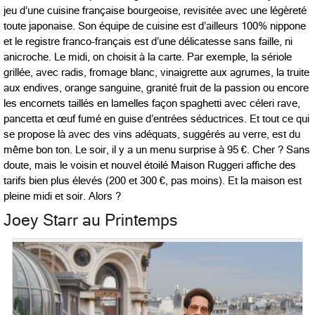
jeu d’une cuisine française bourgeoise, revisitée avec une légèreté
toute japonaise. Son équipe de cuisine est d’ailleurs 100% nippone
et le registre franco-français est d’une délicatesse sans faille, ni
anicroche. Le midi, on choisit à la carte. Par exemple, la sériole
grillée, avec radis, fromage blanc, vinaigrette aux agrumes, la truite
aux endives, orange sanguine, granité fruit de la passion ou encore
les encornets taillés en lamelles façon spaghetti avec céleri rave,
pancetta et œuf fumé en guise d’entrées séductrices. Et tout ce qui
se propose là avec des vins adéquats, suggérés au verre, est du
même bon ton. Le soir, il y a un menu surprise à 95 €. Cher ? Sans
doute, mais le voisin et nouvel étoilé Maison Ruggeri affiche des
tarifs bien plus élevés (200 et 300 €, pas moins). Et la maison est
pleine midi et soir. Alors ?
Joey Starr au Printemps