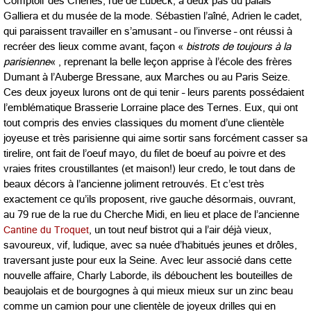
Comptoir des Chênes, rue de Lübeck, à deux pas du palais
Galliera et du musée de la mode. Sébastien l’aîné, Adrien le cadet,
qui paraissent travailler en s’amusant – ou l’inverse – ont réussi à
recréer des lieux comme avant, façon «
bistrots de toujours à la
parisienne
« , reprenant la belle leçon apprise à l’école des frères
Dumant à l’Auberge Bressane, aux Marches ou au Paris Seize.
Ces deux joyeux lurons ont de qui tenir – leurs parents possédaient
l’emblématique Brasserie Lorraine place des Ternes. Eux, qui ont
tout compris des envies classiques du moment d’une clientèle
joyeuse et très parisienne qui aime sortir sans forcément casser sa
tirelire, ont fait de l’oeuf mayo, du filet de boeuf au poivre et des
vraies frites croustillantes (et maison!) leur credo, le tout dans de
beaux décors à l’ancienne joliment retrouvés. Et c’est très
exactement ce qu’ils proposent, rive gauche désormais, ouvrant,
au 79 rue de la rue du Cherche Midi, en lieu et place de l’ancienne
Cantine du Troquet
, un tout neuf bistrot qui a l’air déjà vieux,
savoureux, vif, ludique, avec sa nuée d’habitués jeunes et drôles,
traversant juste pour eux la Seine. Avec leur associé dans cette
nouvelle affaire, Charly Laborde, ils débouchent les bouteilles de
beaujolais et de bourgognes à qui mieux mieux sur un zinc beau
comme un camion pour une clientèle de joyeux drilles qui en