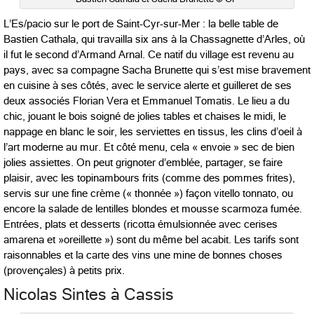
L’Es/pacio sur le port de Saint-Cyr-sur-Mer : la belle table de
Bastien Cathala, qui travailla six ans à la Chassagnette d’Arles, où
il fut le second d’Armand Arnal. Ce natif du village est revenu au
pays, avec sa compagne Sacha Brunette qui s’est mise bravement
en cuisine à ses côtés, avec le service alerte et guilleret de ses
deux associés Florian Vera et Emmanuel Tomatis. Le lieu a du
chic, jouant le bois soigné de jolies tables et chaises le midi, le
nappage en blanc le soir, les serviettes en tissus, les clins d’oeil à
l’art moderne au mur. Et côté menu, cela « envoie » sec de bien
jolies assiettes. On peut grignoter d’emblée, partager, se faire
plaisir, avec les topinambours frits (comme des pommes frites),
servis sur une fine crème (« thonnée ») façon vitello tonnato, ou
encore la salade de lentilles blondes et mousse scarmoza fumée.
Entrées, plats et desserts (ricotta émulsionnée avec cerises
amarena et »oreillette ») sont du même bel acabit. Les tarifs sont
raisonnables et la carte des vins une mine de bonnes choses
(provençales) à petits prix.
Nicolas Sintes à Cassis