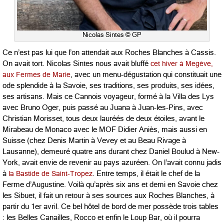
Nicolas Sintes © GP
Ce n’est pas lui que l’on attendait aux Roches Blanches à Cassis.
On avait tort. Nicolas Sintes nous avait bluffé
cet hiver à Megève,
aux Fermes de Marie
, avec un menu-dégustation qui constituait une
ode splendide à la Savoie, ses traditions, ses produits, ses idées,
ses artisans. Mais ce Cannois voyageur, formé à la Villa des Lys
avec Bruno Oger, puis passé au Juana à Juan-les-Pins, avec
Christian Morisset, tous deux lauréés de deux étoiles, avant le
Mirabeau de Monaco avec le MOF Didier Aniès, mais aussi en
Suisse (chez Denis Martin à Vevey et au Beau Rivage à
Lausanne), demeuré quatre ans durant chez Daniel Boulud à New-
York, avait envie de revenir au pays azuréen. On l’avait connu jadis
à
la Bastide de Saint-Tropez
. Entre temps, il était le chef de la
Ferme d’Augustine. Voilà qu’après six ans et demi en Savoie chez
les Sibuet, il fait un retour à ses sources aux Roches Blanches, à
partir du 1er avril. Ce bel hôtel de bord de mer possède trois tables
: les Belles Canailles, Rocco et enfin le Loup Bar, où il pourra