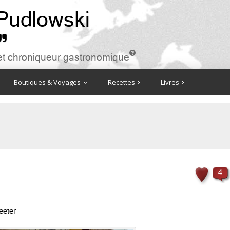
 Pudlowski


ire et chroniqueur gastronomique
Boutiques & Voyages
Recettes
Livres
4
eeter