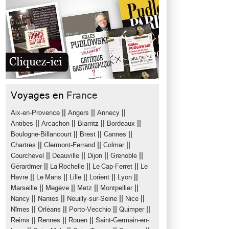
Voyages en
France
||
||
||
Aix-en-Provence
Angers
Annecy
||
||
||
||
Antibes
Arcachon
Biarritz
Bordeaux
||
||
||
Boulogne-Billancourt
Brest
Cannes
||
||
||
Chartres
Clermont-Ferrand
Colmar
||
||
||
||
Courchevel
Deauville
Dijon
Grenoble
||
||
||
Gérardmer
La Rochelle
Le Cap-Ferret
Le
||
||
||
||
||
Havre
Le Mans
Lille
Lorient
Lyon
||
||
||
||
Marseille
Megève
Metz
Montpellier
||
||
||
||
Nancy
Nantes
Neuilly-sur-Seine
Nice
||
||
||
||
Nîmes
Orléans
Porto-Vecchio
Quimper
||
||
||
Reims
Rennes
Rouen
Saint-Germain-en-