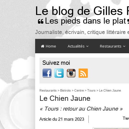
Le blog de Gilles
Les pieds dans le plat

Journaliste, écrivain, critique littéra
Home
Actualités
Restaurants
Suivez moi

Restaurants
>
Bistrots
>
Centre
>
Tours
>
Le Chien Jaune
Le Chien Jaune
« Tours : retour au Chien Jaune »
Tw
Article du
21 mars 2023