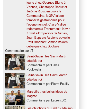
jeune chez Georges Blanc à
Vonnas, Christophe Raoux et
Jérôme Rioux en duo à la
Commaraine, le 39V laisse
tomber la gastronomie pour
l’événementiel, Claire Vallée
redémarre à Trentemoult, Kevin
Kowal à l’Impérator de Nîmes,
Jean-Baptiste Ascione ouvre le
Petit Brochant, Amine Ifakren
débarque chez Boubalé
Commentaire par LT
Saint-Savin : les Saint-Martin
côté bistrot
Commentaire par Gilles
Pudlowski
Saint-Savin : les Saint-Martin
côté bistrot
Commentaire par Pierre Feuilly
Marseille : les belles idées de
Magâté
Commentaire par LaurentBQ
Les chuchotis du lundi : « Maison