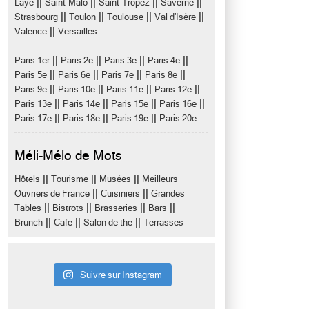
||
||
||
||
Laye
Saint-Malo
Saint-Tropez
Saverne
||
||
||
||
Strasbourg
Toulon
Toulouse
Val d'Isère
||
Valence
Versailles
||
||
||
||
Paris 1er
Paris 2e
Paris 3e
Paris 4e
||
||
||
||
Paris 5e
Paris 6e
Paris 7e
Paris 8e
||
||
||
||
Paris 9e
Paris 10e
Paris 11e
Paris 12e
||
||
||
||
Paris 13e
Paris 14e
Paris 15e
Paris 16e
||
||
||
Paris 17e
Paris 18e
Paris 19e
Paris 20e
Méli-Mélo de Mots
||
||
||
Hôtels
Tourisme
Musées
Meilleurs
||
||
Ouvriers de France
Cuisiniers
Grandes
||
||
||
||
Tables
Bistrots
Brasseries
Bars
||
||
||
Brunch
Café
Salon de thé
Terrasses
Suivre sur Instagram