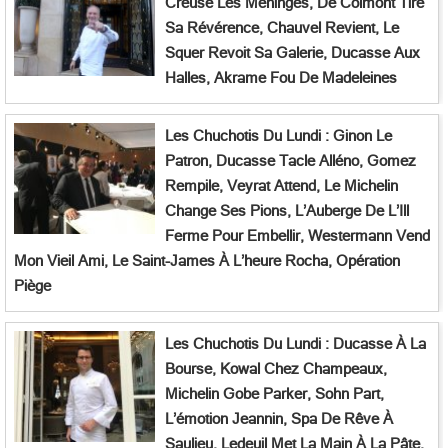
Creuse Les Méninges, De Colmont Tire
Sa Révérence, Chauvel Revient, Le
Squer Revoit Sa Galerie, Ducasse Aux
Halles, Akrame Fou De Madeleines
Les Chuchotis Du Lundi : Ginon Le
Patron, Ducasse Tacle Alléno, Gomez
Rempile, Veyrat Attend, Le Michelin
Change Ses Pions, L’Auberge De L’Ill
Ferme Pour Embellir, Westermann Vend
Mon Vieil Ami, Le Saint-James À L’heure Rocha, Opération
Piège
Les Chuchotis Du Lundi : Ducasse À La
Bourse, Kowal Chez Champeaux,
Michelin Gobe Parker, Sohn Part,
L’émotion Jeannin, Spa De Rêve À
Saulieu, Ledeuil Met La Main À La Pâte,