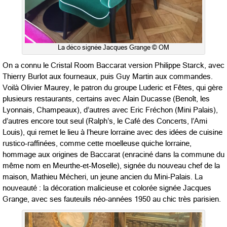
La déco signée Jacques Grange © OM
On a connu le Cristal Room Baccarat version Philippe Starck, avec
Thierry Burlot aux fourneaux, puis Guy Martin aux commandes.
Voilà Olivier Maurey, le patron du groupe Luderic et Fêtes, qui gère
plusieurs restaurants, certains avec Alain Ducasse (Benoît, les
Lyonnais, Champeaux), d’autres avec Eric Fréchon (Mini Palais),
d’autres encore tout seul (Ralph’s, le Café des Concerts, l’Ami
Louis), qui remet le lieu à l’heure lorraine avec des idées de cuisine
rustico-raffinées, comme cette moelleuse quiche lorraine,
hommage aux origines de Baccarat (enraciné dans la commune du
même nom en Meurthe-et-Moselle), signée du nouveau chef de la
maison, Mathieu Mécheri, un jeune ancien du Mini-Palais. La
nouveauté : la décoration malicieuse et colorée signée Jacques
Grange, avec ses fauteuils néo-années 1950 au chic très parisien.