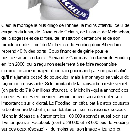
C’est le mariage le plus dingo de l’année, le moins attendu, celui de
carpe et du lapin, de David et de Goliath, de Fillon et de Mélenchon,
de la sagesse et de la folie, de l’institution centenaire et de son
turbulent cadet : bref du Michelin et du Fooding dont Bibendum
reprend 40 % des parts. Coup financier de génie pour le
businessman tendance, Alexandre Cammas, fondateur du Fooding
en l’an 2000, qui a reçu non seulement à se faire reconnaître
comme un acteur majeur du terrain gourmand par son grand aîné,
qu’il n’a jamais cessé de bousculer, mais à monnayer sa valeur de
façon fort consistante. Si le montant de la transaction reste secret
(on parle de 7 à 8 millions d’euros), le Michelin – qui a annoncé ces
curieuses noces en premier – avoue pouvoir ainsi décupler son
importance sur le digital. Le Fooding, en effet, bat à plates coutures
le bonhomme Michelin, sinon totalement sur les réseaux sociaux –
Michelin dépasse allègrement les 100 000 abonnés aussi bien sur
Twitter que sur Facebook (contre 29 000 et 78 000 pour le Fooding
sur ces deux réseaux) – , du moins sur son image « jeune » et