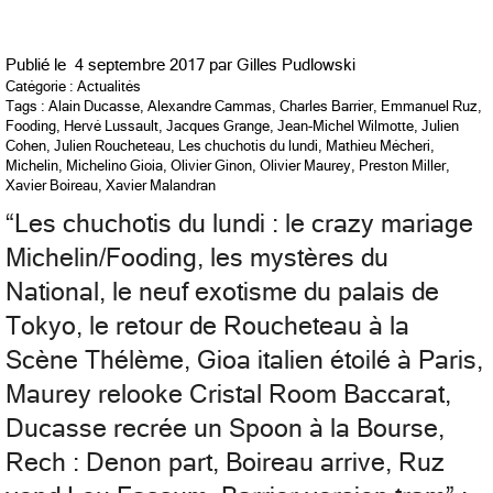
Publié le
4 septembre 2017 par
Gilles Pudlowski
Catégorie :
Actualités
Tags :
Alain Ducasse
,
Alexandre Cammas
,
Charles Barrier
,
Emmanuel Ruz
,
Fooding
,
Hervé Lussault
,
Jacques Grange
,
Jean-Michel Wilmotte
,
Julien
Cohen
,
Julien Roucheteau
,
Les chuchotis du lundi
,
Mathieu Mécheri
,
Michelin
,
Michelino Gioia
,
Olivier Ginon
,
Olivier Maurey
,
Preston Miller
,
Xavier Boireau
,
Xavier Malandran
“
Les chuchotis du lundi : le crazy mariage
Michelin/Fooding, les mystères du
National, le neuf exotisme du palais de
Tokyo, le retour de Roucheteau à la
Scène Thélème, Gioa italien étoilé à Paris,
Maurey relooke Cristal Room Baccarat,
Ducasse recrée un Spoon à la Bourse,
Rech : Denon part, Boireau arrive, Ruz