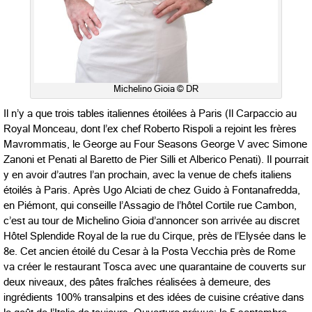
Michelino Gioia © DR
Il n’y a que trois tables italiennes étoilées à Paris (Il Carpaccio au
Royal Monceau, dont l’ex chef Roberto Rispoli a rejoint les frères
Mavrommatis, le George au Four Seasons George V avec Simone
Zanoni et Penati al Baretto de Pier Silli et Alberico Penati). Il pourrait
y en avoir d’autres l’an prochain, avec la venue de chefs italiens
étoilés à Paris. Après Ugo Alciati de chez Guido à Fontanafredda,
en Piémont, qui conseille l’Assagio de l’hôtel Cortile rue Cambon,
c’est au tour de Michelino Gioia d’annoncer son arrivée au discret
Hôtel Splendide Royal de la rue du Cirque, près de l’Elysée dans le
8e. Cet ancien étoilé du Cesar à la Posta Vecchia près de Rome
va créer le restaurant Tosca avec une quarantaine de couverts sur
deux niveaux, des pâtes fraîches réalisées à demeure, des
ingrédients 100% transalpins et des idées de cuisine créative dans