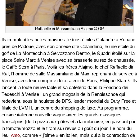
Raffaelle et Massimiliano Alajmo © GP
Ils cumulent les belles maisons: le trois étoiles Calandre à Rubano
près de Padoue, avec son annexe dite Calandrino, le une étoile du
golf de La Montecchia à Selvazzano Dentro, le Quadri étoilé sur la
place Saint-Marc à Venise avec sa brasserie au rez de chaussée,
le Caffè Stern à Paris. Voilà les frères Alajmo, le chef Raffaelle dit
Raf, l’homme de salle Massimiliano dit Max, reprenant du service à
Venise, avec leur complice décorateur de Paris, Philippe Starck. Ils
lancent la toute neuve table et sa cafétéria dans la Fondaco dei
Tedeschi à Venise : un grand magasin de la Renaissance qui
redevient, sous la houlette de DFS, leader mondial du Duty Free et
filiale de LVMH, un centre du shopping de luxe. Au programme:
cuisine italienne nouvelle vague avec les grands classiques
transalpins (de la pizza aux pâtes et à la milanaise, en passant par
la tomate/mozza et le tiramisu) revus au goût du jour. Le nom du
lieu:
Amo
, comme « j’aime » en italien, mais qui a la contraction de