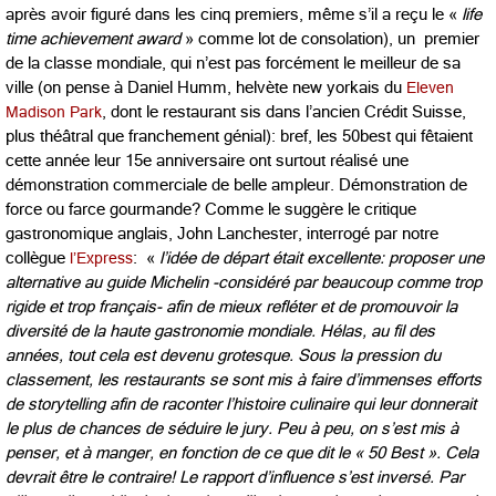
après avoir figuré dans les cinq premiers, même s’il a reçu le «
life
time achievement award
» comme lot de consolation), un premier
de la classe mondiale, qui n’est pas forcément le meilleur de sa
ville (on pense à Daniel Humm, helvète new yorkais du
Eleven
Madison Park
, dont le restaurant sis dans l’ancien Crédit Suisse,
plus théâtral que franchement génial): bref, les 50best qui fêtaient
cette année leur 15e anniversaire ont surtout réalisé une
démonstration commerciale de belle ampleur. Démonstration de
force ou farce gourmande? Comme le suggère le critique
gastronomique anglais, John Lanchester, interrogé par notre
collègue
l’Express
: «
l’idée de départ était excellente: proposer une
alternative au guide Michelin -considéré par beaucoup comme trop
rigide et trop français- afin de mieux refléter et de promouvoir la
diversité de la haute gastronomie mondiale. Hélas, au fil des
années, tout cela est devenu grotesque. Sous la pression du
classement, les restaurants se sont mis à faire d’immenses efforts
de storytelling afin de raconter l’histoire culinaire qui leur donnerait
le plus de chances de séduire le jury. Peu à peu, on s’est mis à
penser, et à manger, en fonction de ce que dit le « 50 Best ». Cela
devrait être le contraire! Le rapport d’influence s’est inversé. Par