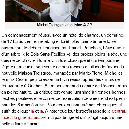
Michel Troisgros en cuisine © GP
Un déménagement réussi, avec un hôtel de charme, un domaine
de 17 ha au vert, entre étang et forêt, plus, bien sûr, une table
ouverte sur le dehors, imaginée par Patrick Bouchain, bâtie autour
d’un arbre (« le Bois Sans Feuilles »), des projets pleins la tête, une
cuisine de choc, en forme, à la fois classique et contemporaine,
légère et rajeunie, soucieuse de ses racines et allant de l’avant: la
nouvelle Maison Troisgros, managée par Marie-Pierre, Michel et
leur fils César, peut dresser un bilan réussi après deux mois de
réouverture à Ouches, 8 km seulement du centre de Roanne, mais
en pleine nature. La critique est venue, unanime à tirer ses bonnes
flèches positives et le carnet de réservation de week-end est plein
pour les 6 mois à venir. Pour ceux qui ont raté nos chroniques, il
suffit de cliquer
là
et
là
. A noter que leur bistrot/brasserie
le Central,
face à la gare roannaise
, n’a pas bougé et qu’il s’agit toujours une
belle affaire à saisir.