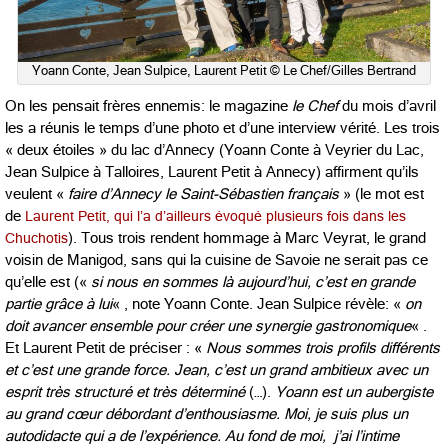
Yoann Conte, Jean Sulpice, Laurent Petit © Le Chef/Gilles Bertrand
On les pensait frères ennemis: le magazine
le Chef
du mois d’avril
les a réunis le temps d’une photo et d’une interview vérité. Les trois
« deux étoiles » du lac d’Annecy (Yoann Conte à Veyrier du Lac,
Jean Sulpice à Talloires, Laurent Petit à Annecy) affirment qu’ils
veulent «
faire d’Annecy le Saint-Sébastien français
» (le mot est
de
Laurent Petit, qui l’a d’ailleurs évoqué plusieurs fois dans les
Chuchotis
). Tous trois rendent hommage à Marc Veyrat, le grand
voisin de Manigod, sans qui la cuisine de Savoie ne serait pas ce
qu’elle est («
si nous en sommes là aujourd’hui, c’est en grande
partie grâce à lui
« , note Yoann Conte. Jean Sulpice révèle: «
on
doit avancer ensemble pour créer une synergie gastronomique
« .
Et Laurent Petit de préciser : «
Nous sommes trois profils différents
et c’est une grande force. Jean, c’est un grand ambitieux avec un
esprit très structuré et très déterminé
(…).
Yoann est un aubergiste
au grand cœur débordant d’enthousiasme. Moi, je suis plus un
autodidacte qui a de l’expérience. Au fond de moi, j’ai l’intime