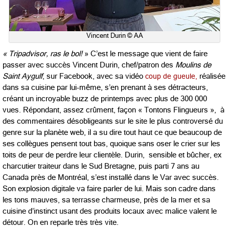
Vincent Durin © AA
« Tripadvisor, ras le bol!
» C’est le message que vient de faire
passer avec succès Vincent Durin, chef/patron des
Moulins de
Saint Aygulf
, sur Facebook, avec sa vidéo
coup de gueule,
réalisée
dans sa cuisine par lui-même, s’en prenant à ses détracteurs,
créant un incroyable buzz de printemps avec plus de 300 000
vues. Répondant, assez crûment, façon « Tontons Flingueurs », à
des commentaires désobligeants sur le site le plus controversé du
genre sur la planète web, il a su dire tout haut ce que beaucoup de
ses collègues pensent tout bas, quoique sans oser le crier sur les
toits de peur de perdre leur clientèle. Durin, sensible et bûcher, ex
charcutier traiteur dans le Sud Bretagne, puis parti 7 ans au
Canada près de Montréal, s’est installé dans le Var avec succès.
Son explosion digitale va faire parler de lui. Mais son cadre dans
les tons mauves, sa terrasse charmeuse, près de la mer et sa
cuisine d’instinct usant des produits locaux avec malice valent le
détour. On en reparle très très vite.