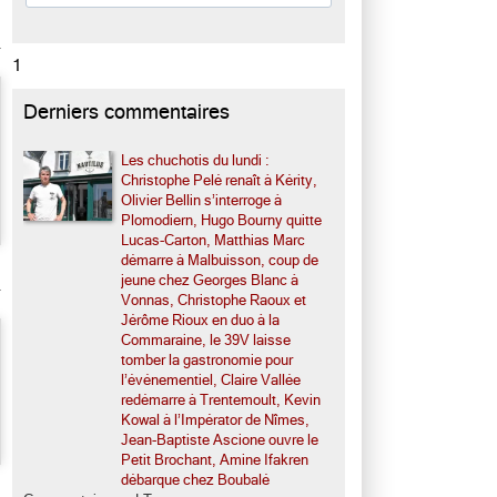
1
Derniers commentaires
Les chuchotis du lundi :
Christophe Pelé renaît à Kérity,
Olivier Bellin s’interroge à
Plomodiern, Hugo Bourny quitte
Lucas-Carton, Matthias Marc
démarre à Malbuisson, coup de
jeune chez Georges Blanc à
Vonnas, Christophe Raoux et
Jérôme Rioux en duo à la
Commaraine, le 39V laisse
tomber la gastronomie pour
l’événementiel, Claire Vallée
redémarre à Trentemoult, Kevin
Kowal à l’Impérator de Nîmes,
Jean-Baptiste Ascione ouvre le
Petit Brochant, Amine Ifakren
débarque chez Boubalé