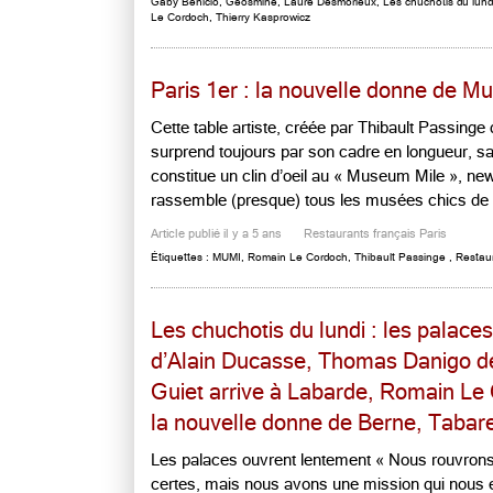
Gaby Benicio
,
Geosmine
,
Laure Desmorieux
,
Les chuchotis du lund
Le Cordoch
,
Thierry Kasprowicz
Paris 1er : la nouvelle donne de M
Cette table artiste, créée par Thibault Passinge
surprend toujours par son cadre en longueur, san
constitue un clin d’oeil au « Museum Mile », ne
rassemble (presque) tous les musées chics de B
Article publié il y a 5 ans
Restaurants français Paris
Étiquettes :
MUMI
,
Romain Le Cordoch
,
Thibault Passinge
,
Restaur
Les chuchotis du lundi : les palace
d’Alain Ducasse, Thomas Danigo d
Guiet arrive à Labarde, Romain Le
la nouvelle donne de Berne, Tabare
Les palaces ouvrent lentement « Nous rouvrons 
certes, mais nous avons une mission qui nous e