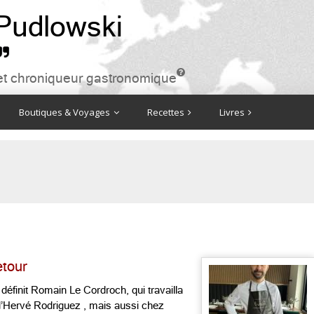
 Pudlowski


ire et chroniqueur gastronomique
Boutiques & Voyages
Recettes
Livres
etour
 définit Romain Le Cordroch, qui travailla
’Hervé Rodriguez , mais aussi chez