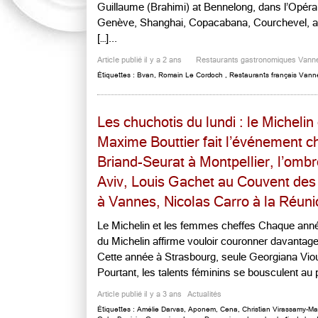
Guillaume (Brahimi) at Bennelong, dans l’Opéra
Genève, Shanghai, Copacabana, Courchevel, au
[…]...
Article publié il y a 2 ans
Restaurants gastronomiques Vann
Étiquettes :
Bvan
,
Romain Le Cordoch
,
Restaurants français Vann
Les chuchotis du lundi : le Micheli
Maxime Bouttier fait l’événement 
Briand-Seurat à Montpellier, l’omb
Aviv, Louis Gachet au Couvent de
à Vannes, Nicolas Carro à la Réuni
Le Michelin et les femmes cheffes Chaque année
du Michelin affirme vouloir couronner davantag
Cette année à Strasbourg, seule Georgiana Vio
Pourtant, les talents féminins se bousculent au po
Article publié il y a 3 ans
Actualités
Étiquettes :
Amélie Darvas
,
Aponem
,
Cena
,
Christian Virassamy-M