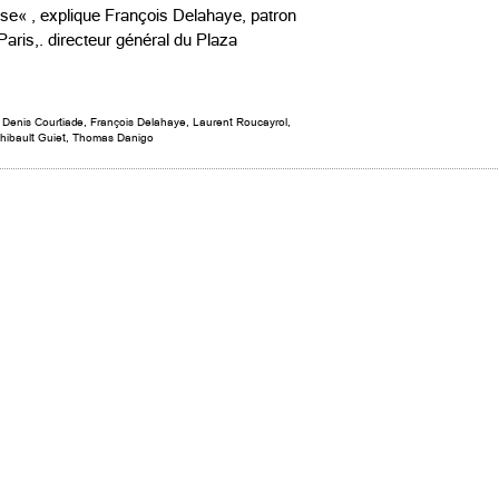
çaise« , explique François Delahaye, patron
aris,. directeur général du Plaza
,
Denis Courtiade
,
François Delahaye
,
Laurent Roucayrol
,
hibault Guiet
,
Thomas Danigo