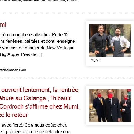
i
,
Louis Gachet
,
Maxime Bouttier
,
Nicolas Carro
,
Romain
umi
 qu’on connut en salle chez Porte 12,
s fenêtres latérales et dont l’enseigne
w yorkais, ce quartier de New York qui
ig Apple. Près de […]...
MUMI
ants français Paris
s ouvrent lentement, la rentrée
ébute au Galanga ,Thibault
 Cordroch s’affirme chez Mumi,
c le retour
avec fierté. Cela nous coûte cher,
st précieuse : celle de défendre une