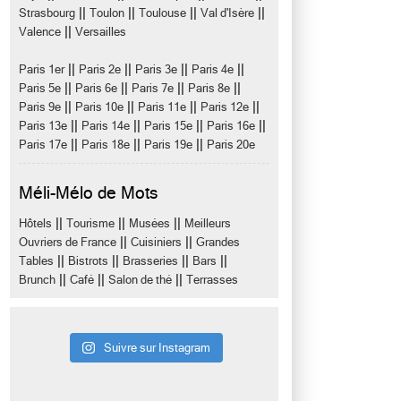
||
||
||
||
Strasbourg
Toulon
Toulouse
Val d'Isère
||
Valence
Versailles
||
||
||
||
Paris 1er
Paris 2e
Paris 3e
Paris 4e
||
||
||
||
Paris 5e
Paris 6e
Paris 7e
Paris 8e
||
||
||
||
Paris 9e
Paris 10e
Paris 11e
Paris 12e
||
||
||
||
Paris 13e
Paris 14e
Paris 15e
Paris 16e
||
||
||
Paris 17e
Paris 18e
Paris 19e
Paris 20e
Méli-Mélo de Mots
||
||
||
Hôtels
Tourisme
Musées
Meilleurs
||
||
Ouvriers de France
Cuisiniers
Grandes
||
||
||
||
Tables
Bistrots
Brasseries
Bars
||
||
||
Brunch
Café
Salon de thé
Terrasses
Suivre sur Instagram