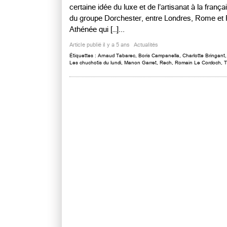
certaine idée du luxe et de l’artisanat à la fran
du groupe Dorchester, entre Londres, Rome et P
Athénée qui […]...
Article publié il y a 5 ans
Actualités
Étiquettes :
Arnaud Tabarec
,
Boris Campanella
,
Charlotte Bringant
Les chuchotis du lundi
,
Manon Garret
,
Rech
,
Romain Le Cordoch
,
T