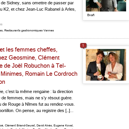
 de Sidney, sans omettre de passer par
 K2, et chez Jean-Luc Rabanel à Arles,
Bvañ
es
es
,
Restaurants gastronomiques Vannes
1
n et les femmes cheffes,
chez Geosmine, Clément
re de Joël Robuchon à Tel-
s Minimes, Romain Le Cordroch
on
, c’est la même rengaine : la direction
e de femmes, mais ne s’y résout guère.
u de Rouge à Nîmes fut au rendez-vous.
rtillon. On pense, au registre des […]...
acé
,
Clément Briand-Seurat
,
David Alvès
,
Eugene Koval
,