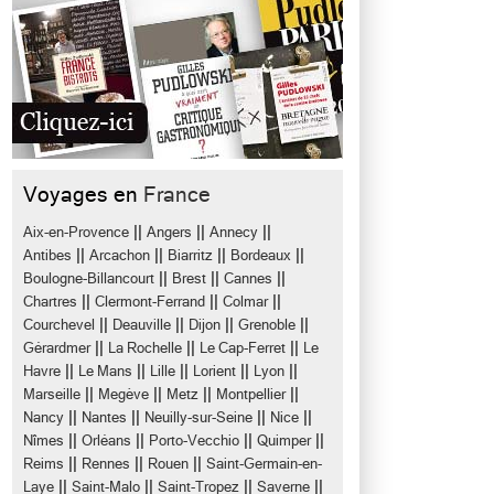
Voyages en
France
||
||
||
Aix-en-Provence
Angers
Annecy
||
||
||
||
Antibes
Arcachon
Biarritz
Bordeaux
||
||
||
Boulogne-Billancourt
Brest
Cannes
||
||
||
Chartres
Clermont-Ferrand
Colmar
||
||
||
||
Courchevel
Deauville
Dijon
Grenoble
||
||
||
Gérardmer
La Rochelle
Le Cap-Ferret
Le
||
||
||
||
||
Havre
Le Mans
Lille
Lorient
Lyon
||
||
||
||
Marseille
Megève
Metz
Montpellier
||
||
||
||
Nancy
Nantes
Neuilly-sur-Seine
Nice
||
||
||
||
Nîmes
Orléans
Porto-Vecchio
Quimper
||
||
||
Reims
Rennes
Rouen
Saint-Germain-en-
||
||
||
||
Laye
Saint-Malo
Saint-Tropez
Saverne