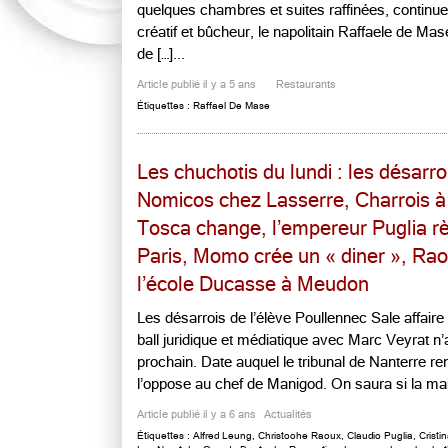
quelques chambres et suites raffinées, continue 
créatif et bûcheur, le napolitain Raffaele de Ma
de […]...
Article publié il y a 5 ans
Restaurants
Étiquettes :
Raffael De Mase
Les chuchotis du lundi : les désarro
Nomicos chez Lasserre, Charrois 
Tosca change, l’empereur Puglia règ
Paris, Momo crée un « diner », Rao
l’école Ducasse à Meudon
Les désarrois de l’élève Poullennec Sale affai
ball juridique et médiatique avec Marc Veyrat n
prochain. Date auquel le tribunal de Nanterre re
l’oppose au chef de Manigod. On saura si la mai
Article publié il y a 6 ans
Actualités
Étiquettes :
Alfred Leung
,
Christoohe Raoux
,
Claudio Puglia
,
Cristi