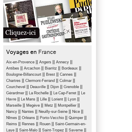
Voyages en
France
||
||
||
Aix-en-Provence
Angers
Annecy
||
||
||
||
Antibes
Arcachon
Biarritz
Bordeaux
||
||
||
Boulogne-Billancourt
Brest
Cannes
||
||
||
Chartres
Clermont-Ferrand
Colmar
||
||
||
||
Courchevel
Deauville
Dijon
Grenoble
||
||
||
Gérardmer
La Rochelle
Le Cap-Ferret
Le
||
||
||
||
||
Havre
Le Mans
Lille
Lorient
Lyon
||
||
||
||
Marseille
Megève
Metz
Montpellier
||
||
||
||
Nancy
Nantes
Neuilly-sur-Seine
Nice
||
||
||
||
Nîmes
Orléans
Porto-Vecchio
Quimper
||
||
||
Reims
Rennes
Rouen
Saint-Germain-en-
||
||
||
||
Laye
Saint-Malo
Saint-Tropez
Saverne