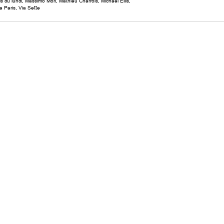
s du lundi
,
Massimo Mori
,
Mathieu Charrois
,
Michael Ellis
,
a Paris
,
Via Sette