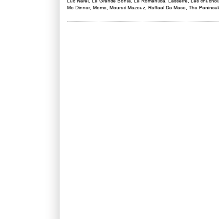
Luc Naret
,
La Grande Bonta
,
La Romantica
,
Lasserre
,
Les chuchoti
Mo Dinner
,
Momo
,
Mourad Mazouz
,
Raffael De Mase
,
The Peninsul