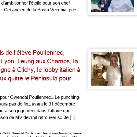
d’ambitionner l’étoile pour son chef
se. Cet ancien de la Posta Vecchia, près
is de l’élève Poullennec,
à Lyon, Leung aux Champs, la
ne à Clichy, le lobby italien à
ux quitte le Peninsula pour
re pour Gwendal Poullennec… Le punching-
’aura pas de fin… avant le 31 décembre
ndra son jugement dans l’affaire qui
son de MV devrait retrouver sa 3e […]...
na Cerbi
,
Gwendal Poullennec
,
Jean-Louis Nomicos
,
Jean-