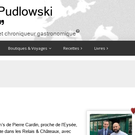
 Pudlowski


ire et chroniqueur gastronomique
Boutiques & Voyages
Recettes
Livres
s de Pierre Cardin, proche de l’Eysée,
rète dans les Relais & Châteaux, avec