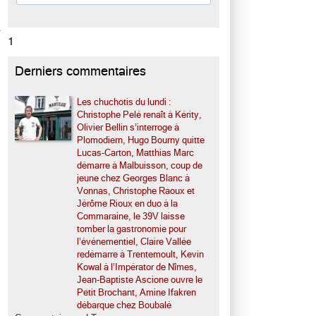
1
Derniers commentaires
Les chuchotis du lundi :
Christophe Pelé renaît à Kérity,
Olivier Bellin s’interroge à
Plomodiern, Hugo Bourny quitte
Lucas-Carton, Matthias Marc
démarre à Malbuisson, coup de
jeune chez Georges Blanc à
Vonnas, Christophe Raoux et
Jérôme Rioux en duo à la
Commaraine, le 39V laisse
tomber la gastronomie pour
l’événementiel, Claire Vallée
redémarre à Trentemoult, Kevin
Kowal à l’Impérator de Nîmes,
Jean-Baptiste Ascione ouvre le
Petit Brochant, Amine Ifakren
débarque chez Boubalé