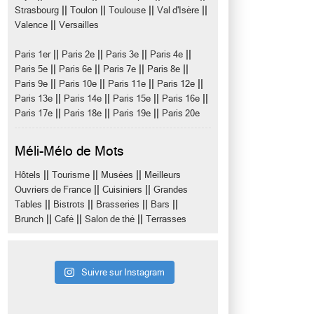
||
||
||
||
Strasbourg
Toulon
Toulouse
Val d'Isère
||
Valence
Versailles
||
||
||
||
Paris 1er
Paris 2e
Paris 3e
Paris 4e
||
||
||
||
Paris 5e
Paris 6e
Paris 7e
Paris 8e
||
||
||
||
Paris 9e
Paris 10e
Paris 11e
Paris 12e
||
||
||
||
Paris 13e
Paris 14e
Paris 15e
Paris 16e
||
||
||
Paris 17e
Paris 18e
Paris 19e
Paris 20e
Méli-Mélo de Mots
||
||
||
Hôtels
Tourisme
Musées
Meilleurs
||
||
Ouvriers de France
Cuisiniers
Grandes
||
||
||
||
Tables
Bistrots
Brasseries
Bars
||
||
||
Brunch
Café
Salon de thé
Terrasses
Suivre sur Instagram