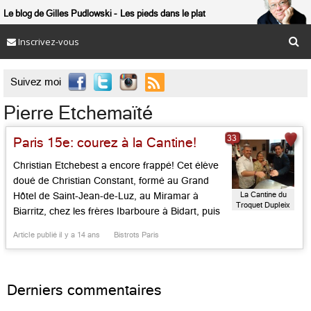
Le blog de Gilles Pudlowski
Les pieds dans le plat
Inscrivez-vous

Suivez moi
Pierre Etchemaïté
33
Paris 15e: courez à la Cantine!
Christian Etchebest a encore frappé! Cet élève
doué de Christian Constant, formé au Grand
La Cantine du
Hôtel de Saint-Jean-de-Luz, au Miramar à
Troquet Dupleix
Biarritz, chez les frères Ibarboure à Bidart, puis
au Martinez à Cannes, avant le Crillon, sait fait
Article publié il y a 14 ans
Bistrots Paris
chic et popu, rustique et raffiné. Il fut le « bistrot
de l’année » du Pudlo de Paris à ses […]...
Derniers commentaires