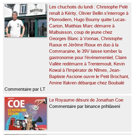
Les chuchotis du lundi : Christophe Pelé
renaît à Kérity, Olivier Bellin s’interroge à
Plomodiern, Hugo Bourny quitte Lucas-
Carton, Matthias Marc démarre à
Malbuisson, coup de jeune chez
Georges Blanc à Vonnas, Christophe
Raoux et Jérôme Rioux en duo à la
Commaraine, le 39V laisse tomber la
gastronomie pour l’événementiel, Claire
Vallée redémarre à Trentemoult, Kevin
Kowal à l’Impérator de Nîmes, Jean-
Baptiste Ascione ouvre le Petit Brochant,
Amine Ifakren débarque chez Boubalé
Commentaire par LT
Le Royaume désuni de Jonathan Coe
Commentaire par binance prihlásení