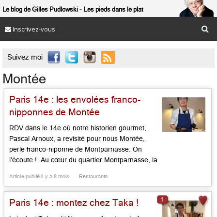
Le blog de Gilles Pudlowski
Les pieds dans le plat
Inscrivez-vous

Suivez moi
Montée
Paris 14e : les envolées franco-
nipponnes de Montée
RDV dans le 14e où notre historien gourmet,
Pascal Arnoux, a revisité pour nous Montée,
perle franco-niponne de Montparnasse. On
l’écoute ! Au cœur du quartier Montparnasse, la
façade très discrète de Montée cache un écrin
Article publié il y a 8 mois
Restaurants
intimiste, sobre et design pour fins gourmets.
Après un parcours dans le Gard et la Drome, le
1
Paris 14e : montez chez Taka !
chef japonais […]...