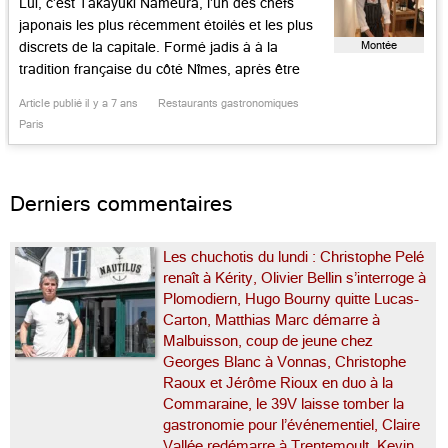
Lui, c’est Takayuki Nameura, l’un des chefs
japonais les plus récemment étoilés et les plus
Montée
discrets de la capitale. Formé jadis à à la
tradition française du côté Nîmes, après être
passé en cuisine à Kobé et Osaka, ouvrant sa
Article publié il y a 7 ans
Restaurants gastronomiques
propre table au Japon, l’exportant il y a deux
Paris
ans à Montparnasse, ce discret est […]...
Derniers commentaires
Les chuchotis du lundi : Christophe Pelé
renaît à Kérity, Olivier Bellin s’interroge à
Plomodiern, Hugo Bourny quitte Lucas-
Carton, Matthias Marc démarre à
Malbuisson, coup de jeune chez
Georges Blanc à Vonnas, Christophe
Raoux et Jérôme Rioux en duo à la
Commaraine, le 39V laisse tomber la
gastronomie pour l’événementiel, Claire
Vallée redémarre à Trentemoult, Kevin