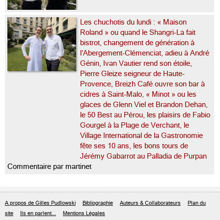
Les chuchotis du lundi : « Maison
Roland » ou quand le Shangri-La fait
bistrot, changement de génération à
l’Abergement-Clémenciat, adieu à André
Génin, Ivan Vautier rend son étoile,
Pierre Gleize seigneur de Haute-
Provence, Breizh Café ouvre son bar à
cidres à Saint-Malo, « Minot » ou les
glaces de Glenn Viel et Brandon Dehan,
le 50 Best au Pérou, les plaisirs de Fabio
Gourgel à la Plage de Verchant, le
Village International de la Gastronomie
fête ses 10 ans, les bons tours de
Jérémy Gabarrot au Palladia de Purpan
Commentaire par martinet
A propos de Gilles Pudlowski
Bibliographie
Auteurs & Collaborateurs
Plan du
site
Ils en parlent...
Mentions Légales