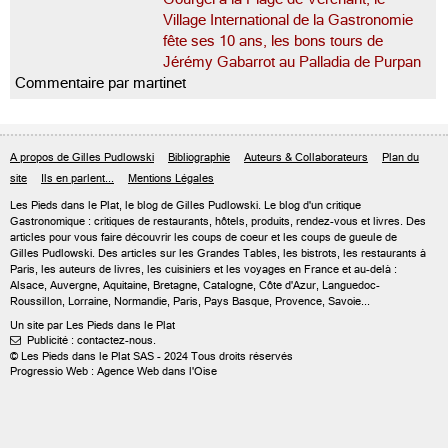
Village International de la Gastronomie
fête ses 10 ans, les bons tours de
Jérémy Gabarrot au Palladia de Purpan
Commentaire par martinet
A propos de Gilles Pudlowski
Bibliographie
Auteurs & Collaborateurs
Plan du
site
Ils en parlent...
Mentions Légales
Les Pieds dans le Plat, le blog de
Gilles Pudlowski
. Le blog d'un critique
Gastronomique : critiques de restaurants, hôtels, produits, rendez-vous et livres. Des
articles pour vous faire découvrir les coups de coeur et les coups de gueule de
Gilles Pudlowski. Des articles sur les Grandes Tables, les bistrots, les restaurants à
Paris, les auteurs de livres, les cuisiniers et les voyages en France et au-delà :
Alsace, Auvergne, Aquitaine, Bretagne, Catalogne, Côte d'Azur, Languedoc-
Roussillon, Lorraine, Normandie, Paris, Pays Basque, Provence, Savoie...
Un site par Les Pieds dans le Plat
Publicité : contactez-nous.

© Les Pieds dans le Plat SAS - 2024 Tous droits réservés
Progressio Web : Agence Web dans l'Oise