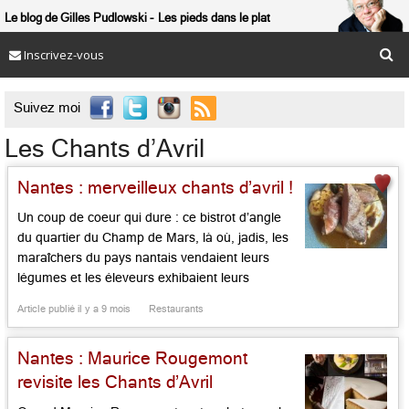
Le blog de Gilles Pudlowski
Les pieds dans le plat
Inscrivez-vous

Suivez moi
Les Chants d’Avril
Nantes : merveilleux chants d’avril !
Un coup de coeur qui dure : ce bistrot d’angle
du quartier du Champ de Mars, là où, jadis, les
maraîchers du pays nantais vendaient leurs
légumes et les éleveurs exhibaient leurs
bestiaux. Le lieu se nomma le Café aux Fleurs,
Article publié il y a 9 mois
Restaurants
puis le Vieux Nantes. Ce fut les Chants d’Avril
quand les Avrillaud, venus de […]...
Nantes : Maurice Rougemont
revisite les Chants d’Avril