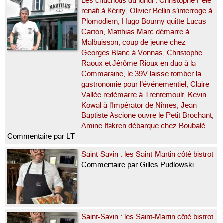
Les chuchotis du lundi : Christophe Pelé
renaît à Kérity, Olivier Bellin s’interroge à
Plomodiern, Hugo Bourny quitte Lucas-
Carton, Matthias Marc démarre à
Malbuisson, coup de jeune chez
Georges Blanc à Vonnas, Christophe
Raoux et Jérôme Rioux en duo à la
Commaraine, le 39V laisse tomber la
gastronomie pour l’événementiel, Claire
Vallée redémarre à Trentemoult, Kevin
Kowal à l’Impérator de Nîmes, Jean-
Baptiste Ascione ouvre le Petit Brochant,
Amine Ifakren débarque chez Boubalé
Commentaire par LT
Saint-Savin : les Saint-Martin côté bistrot
Commentaire par Gilles Pudlowski
Saint-Savin : les Saint-Martin côté bistrot