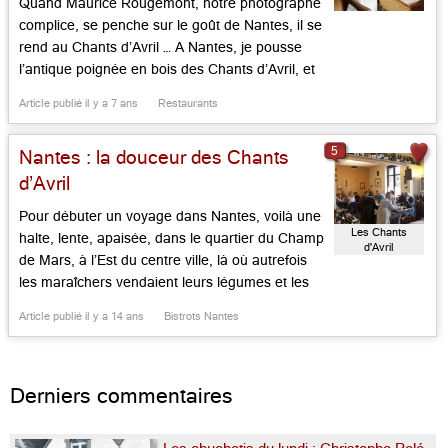
Quand Maurice Rougemont, notre photographe
complice, se penche sur le goût de Nantes, il se
rend au Chants d’Avril … A Nantes, je pousse
l’antique poignée en bois des Chants d’Avril, et
Christophe François me prépare une matelote
Article publié il y a 7 ans
Restaurants
d’anguilles justes pêchées dans l’Erdre et un
gâteau nantais à sa façon. Les Chants d’Avril 2,
5
Nantes : la douceur des Chants
rue […]...
d’Avril
Pour débuter un voyage dans Nantes, voilà une
Les Chants
halte, lente, apaisée, dans le quartier du Champ
d'Avril
de Mars, à l’Est du centre ville, là où autrefois
les maraîchers vendaient leurs légumes et les
éleveurs leurs bestiaux. Et c’est la découverte
Article publié il y a 14 ans
Bistrots Nantes
d’un bistrot comme autrefois. Le lieu se
nommait jadis le Café Fleuri, ou aux Fleurs,
[…]...
Derniers commentaires