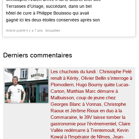
Terrasses d’Uriage, succédant, dans un bel
hôtel de cure à Philippe Bouissou qui avait
gagné ici les deux étoiles conservées après son
départ pour l’Ardèche, à Saint-Agrève.
Article publié il y a 7 ans
Actualités
Christophe Aribert va prouver qu’il mérite la
récompense pour lui-même, dans un lieu chic et
contemporain taillé à sa […]...
Derniers commentaires
Les chuchotis du lundi : Christophe Pelé
renaît à Kérity, Olivier Bellin s’interroge à
Plomodiern, Hugo Bourny quitte Lucas-
Carton, Matthias Marc démarre à
Malbuisson, coup de jeune chez
Georges Blanc à Vonnas, Christophe
Raoux et Jérôme Rioux en duo à la
Commaraine, le 39V laisse tomber la
gastronomie pour l’événementiel, Claire
Vallée redémarre à Trentemoult, Kevin
Kowal à l’Impérator de Nîmes, Jean-