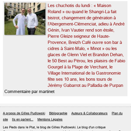
Les chuchotis du lundi : « Maison
Roland » ou quand le Shangri-La fait
bistrot, changement de génération à
l’Abergement-Clémenciat, adieu à André
Génin, Ivan Vautier rend son étoile,
Pierre Gleize seigneur de Haute-
Provence, Breizh Café ouvre son bar à
cidres à Saint-Malo, « Minot » ou les
glaces de Glenn Viel et Brandon Dehan,
le 50 Best au Pérou, les plaisirs de Fabio
Gourgel à la Plage de Verchant, le
Village International de la Gastronomie
fête ses 10 ans, les bons tours de
Jérémy Gabarrot au Palladia de Purpan
Commentaire par martinet
A propos de Gilles Pudlowski
Bibliographie
Auteurs & Collaborateurs
Plan du
site
Ils en parlent...
Mentions Légales
Les Pieds dans le Plat, le blog de
Gilles Pudlowski
. Le blog d'un critique