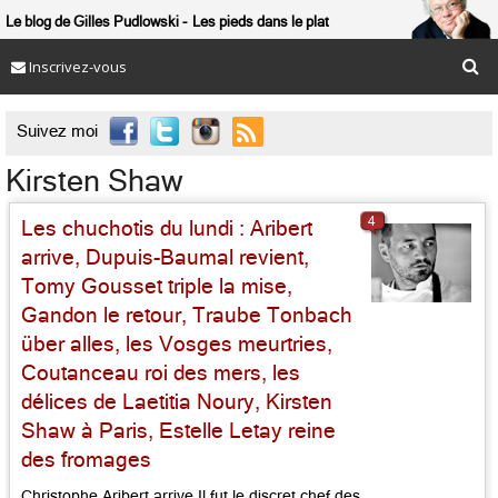
Le blog de Gilles Pudlowski
Les pieds dans le plat
Inscrivez-vous

Suivez moi
Kirsten Shaw
4
Les chuchotis du lundi : Aribert
arrive, Dupuis-Baumal revient,
Tomy Gousset triple la mise,
Gandon le retour, Traube Tonbach
über alles, les Vosges meurtries,
Coutanceau roi des mers, les
délices de Laetitia Noury, Kirsten
Shaw à Paris, Estelle Letay reine
des fromages
Christophe Aribert arrive Il fut le discret chef des