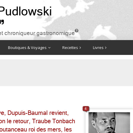
 Pudlowski


ire et chroniqueur gastronomique
Boutiques & Voyages
Recettes
Livres
4
ive, Dupuis-Baumal revient,
on le retour, Traube Tonbach
Coutanceau roi des mers, les