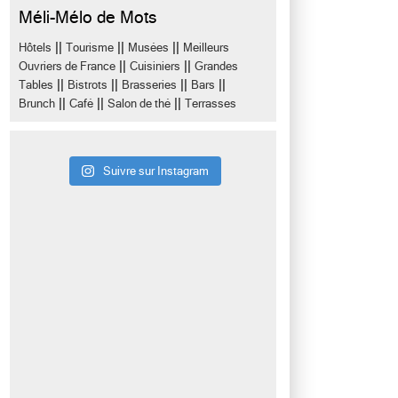
Méli-Mélo de Mots
||
||
||
Hôtels
Tourisme
Musées
Meilleurs
||
||
Ouvriers de France
Cuisiniers
Grandes
||
||
||
||
Tables
Bistrots
Brasseries
Bars
||
||
||
Brunch
Café
Salon de thé
Terrasses
Suivre sur Instagram