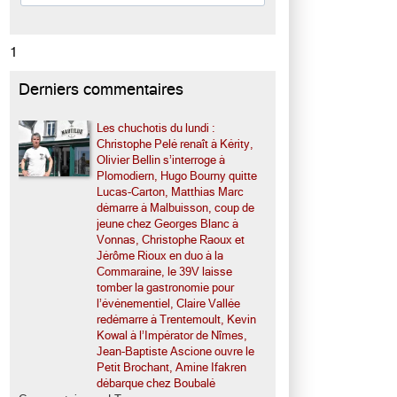
1
Derniers commentaires
Les chuchotis du lundi :
Christophe Pelé renaît à Kérity,
Olivier Bellin s’interroge à
Plomodiern, Hugo Bourny quitte
Lucas-Carton, Matthias Marc
démarre à Malbuisson, coup de
jeune chez Georges Blanc à
Vonnas, Christophe Raoux et
Jérôme Rioux en duo à la
Commaraine, le 39V laisse
tomber la gastronomie pour
l’événementiel, Claire Vallée
redémarre à Trentemoult, Kevin
Kowal à l’Impérator de Nîmes,
Jean-Baptiste Ascione ouvre le
Petit Brochant, Amine Ifakren
débarque chez Boubalé