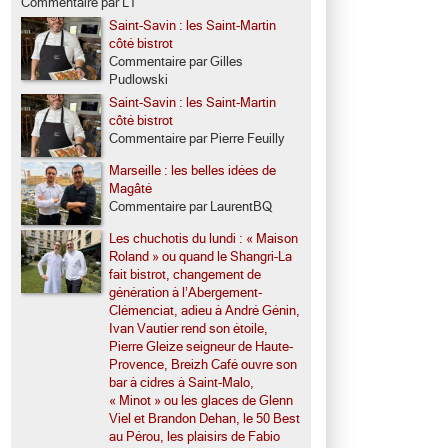
Commentaire par LT
Saint-Savin : les Saint-Martin
côté bistrot
Commentaire par Gilles
Pudlowski
Saint-Savin : les Saint-Martin
côté bistrot
Commentaire par Pierre Feuilly
Marseille : les belles idées de
Magâté
Commentaire par LaurentBQ
Les chuchotis du lundi : « Maison
Roland » ou quand le Shangri-La
fait bistrot, changement de
génération à l’Abergement-
Clémenciat, adieu à André Génin,
Ivan Vautier rend son étoile,
Pierre Gleize seigneur de Haute-
Provence, Breizh Café ouvre son
bar à cidres à Saint-Malo,
« Minot » ou les glaces de Glenn
Viel et Brandon Dehan, le 50 Best
au Pérou, les plaisirs de Fabio