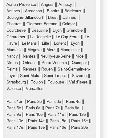
||
||
||
Aix-en-Provence
Angers
Annecy
||
||
||
||
Antibes
Arcachon
Biarritz
Bordeaux
||
||
||
Boulogne-Billancourt
Brest
Cannes
||
||
||
Chartres
Clermont-Ferrand
Colmar
||
||
||
||
Courchevel
Deauville
Dijon
Grenoble
||
||
||
Gérardmer
La Rochelle
Le Cap-Ferret
Le
||
||
||
||
||
Havre
Le Mans
Lille
Lorient
Lyon
||
||
||
||
Marseille
Megève
Metz
Montpellier
||
||
||
||
Nancy
Nantes
Neuilly-sur-Seine
Nice
||
||
||
||
Nîmes
Orléans
Porto-Vecchio
Quimper
||
||
||
Reims
Rennes
Rouen
Saint-Germain-en-
||
||
||
||
Laye
Saint-Malo
Saint-Tropez
Saverne
||
||
||
||
Strasbourg
Toulon
Toulouse
Val d'Isère
||
Valence
Versailles
||
||
||
||
Paris 1er
Paris 2e
Paris 3e
Paris 4e
||
||
||
||
Paris 5e
Paris 6e
Paris 7e
Paris 8e
||
||
||
||
Paris 9e
Paris 10e
Paris 11e
Paris 12e
||
||
||
||
Paris 13e
Paris 14e
Paris 15e
Paris 16e
||
||
||
Paris 17e
Paris 18e
Paris 19e
Paris 20e