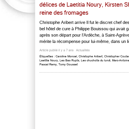
délices de Laetitia Noury, Kirsten S
reine des fromages
Christophe Aribert arrive Il fut le discret chef
bel hôtel de cure à Philippe Bouissou qui avait 
après son départ pour l’Ardèche, à Saint-Agrève.
mérite la récompense pour lui-même, dans un lieu
Article publié il y a 7 ans
Actualités
Étiquettes :
Caroline Moncel
,
Christophe Aribert
,
Christopher Cout
Laetitia Noury
,
Les Bas Rupts
,
Les chuchotis du lundi
,
Marc-Antoin
Pascal Remy
,
Tomy Gousset