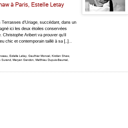
haw à Paris, Estelle Letay
 des Terrasses d’Uriage, succédant, dans un
gagné ici les deux étoiles conservées
 Christophe Aribert va prouver qu’il
 chic et contemporain taillé à sa […]...
anceau
,
Estelle Letay
,
Gauthier Moncel
,
Kirsten Shaw
,
e Surand
,
Maryan Gandon
,
Matthieu Dupuis-Baumal
,