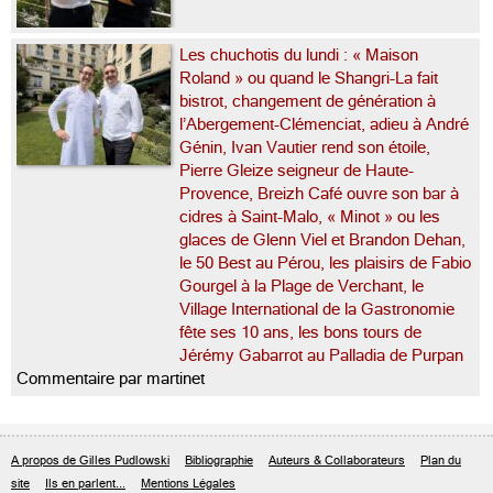
Les chuchotis du lundi : « Maison
Roland » ou quand le Shangri-La fait
bistrot, changement de génération à
l’Abergement-Clémenciat, adieu à André
Génin, Ivan Vautier rend son étoile,
Pierre Gleize seigneur de Haute-
Provence, Breizh Café ouvre son bar à
cidres à Saint-Malo, « Minot » ou les
glaces de Glenn Viel et Brandon Dehan,
le 50 Best au Pérou, les plaisirs de Fabio
Gourgel à la Plage de Verchant, le
Village International de la Gastronomie
fête ses 10 ans, les bons tours de
Jérémy Gabarrot au Palladia de Purpan
Commentaire par martinet
A propos de Gilles Pudlowski
Bibliographie
Auteurs & Collaborateurs
Plan du
site
Ils en parlent...
Mentions Légales