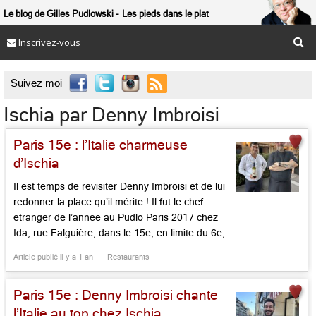
Le blog de Gilles Pudlowski
Les pieds dans le plat
Inscrivez-vous

Suivez moi
Ischia par Denny Imbroisi
Paris 15e : l’Italie charmeuse
d’Ischia
Il est temps de revisiter Denny Imbroisi et de lui
redonner la place qu’il mérite ! Il fut le chef
étranger de l’année au Pudlo Paris 2017 chez
Ida, rue Falguière, dans le 15e, en limite du 6e,
et qu’il faut impérativement revisiter (on vous en
Article publié il y a 1 an
Restaurants
parlera sous peu!), a créé des trattorias chics
comme […]...
Paris 15e : Denny Imbroisi chante
l’Italie au top chez Ischia