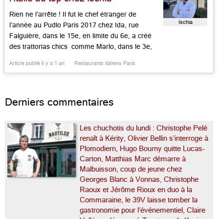
Rien ne l’arrête ! Il fut le chef étranger de
Ischia
l’année au Pudlo Paris 2017 chez Ida, rue
Falguière, dans le 15e, en limite du 6e, a créé
des trattorias chics comme Marlo, dans le 3e,
Quindici dans le 15e, Epoca dans le 7e. On l’a
Article publié il y a 1 an
Restaurants italiens Paris
même vu en Corse, reprenant Mare et Gustu à
[…]...
Derniers commentaires
Les chuchotis du lundi : Christophe Pelé
renaît à Kérity, Olivier Bellin s’interroge à
Plomodiern, Hugo Bourny quitte Lucas-
Carton, Matthias Marc démarre à
Malbuisson, coup de jeune chez
Georges Blanc à Vonnas, Christophe
Raoux et Jérôme Rioux en duo à la
Commaraine, le 39V laisse tomber la
gastronomie pour l’événementiel, Claire