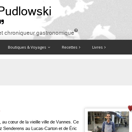
 Pudlowski


ire et chroniqueur gastronomique
Boutiques & Voyages
Recettes
Livres
y
au cœur de la vieille ville de Vannes. Ce
ez Senderens au Lucas-Carton et de Éric