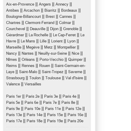
||
||
||
Aix-en-Provence
Angers
Annecy
||
||
||
||
Antibes
Arcachon
Biarritz
Bordeaux
||
||
||
Boulogne-Billancourt
Brest
Cannes
||
||
||
Chartres
Clermont-Ferrand
Colmar
||
||
||
||
Courchevel
Deauville
Dijon
Grenoble
||
||
||
Gérardmer
La Rochelle
Le Cap-Ferret
Le
||
||
||
||
||
Havre
Le Mans
Lille
Lorient
Lyon
||
||
||
||
Marseille
Megève
Metz
Montpellier
||
||
||
||
Nancy
Nantes
Neuilly-sur-Seine
Nice
||
||
||
||
Nîmes
Orléans
Porto-Vecchio
Quimper
||
||
||
Reims
Rennes
Rouen
Saint-Germain-en-
||
||
||
||
Laye
Saint-Malo
Saint-Tropez
Saverne
||
||
||
||
Strasbourg
Toulon
Toulouse
Val d'Isère
||
Valence
Versailles
||
||
||
||
Paris 1er
Paris 2e
Paris 3e
Paris 4e
||
||
||
||
Paris 5e
Paris 6e
Paris 7e
Paris 8e
||
||
||
||
Paris 9e
Paris 10e
Paris 11e
Paris 12e
||
||
||
||
Paris 13e
Paris 14e
Paris 15e
Paris 16e
||
||
||
Paris 17e
Paris 18e
Paris 19e
Paris 20e