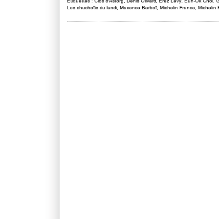
Étiquettes :
Clos d'Astorg
,
Denis Olivard
,
Erez Lévy
,
Eun-Ok Choï
,
G
Les chuchotis du lundi
,
Maxence Barbot
,
Michelin France
,
Michelin