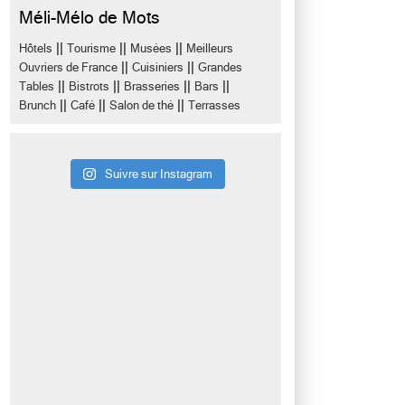
Méli-Mélo de Mots
||
||
||
Hôtels
Tourisme
Musées
Meilleurs
||
||
Ouvriers de France
Cuisiniers
Grandes
||
||
||
||
Tables
Bistrots
Brasseries
Bars
||
||
||
Brunch
Café
Salon de thé
Terrasses
Suivre sur Instagram