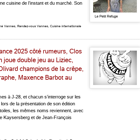
une cuisine de l’instant et du marché. Son
Le Petit Refuge
thé Vannes
,
Rendez-vous Vannes
,
Cuisine internationale
France 2025 côté rumeurs, Clos
n joue double jeu au Liziec,
Olivard champions de la crêpe,
raphe, Maxence Barbot au
 à J-28, et chacun s’interroge sur les
ors de la présentation de son édition
étoiles, les mêmes noms reviennent, avec
e Kaysersberg et de Jean-François