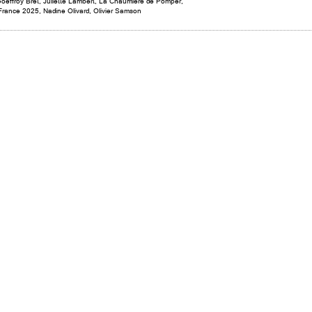
oeffroy Bret
,
Juliette Lambert
,
La Chaumière de Pomper
,
 France 2025
,
Nadine Olivard
,
Olivier Samson