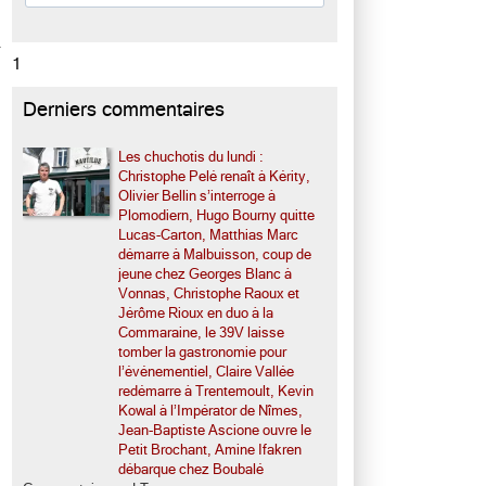
1
Derniers commentaires
Les chuchotis du lundi :
Christophe Pelé renaît à Kérity,
Olivier Bellin s’interroge à
Plomodiern, Hugo Bourny quitte
Lucas-Carton, Matthias Marc
démarre à Malbuisson, coup de
jeune chez Georges Blanc à
Vonnas, Christophe Raoux et
Jérôme Rioux en duo à la
Commaraine, le 39V laisse
tomber la gastronomie pour
l’événementiel, Claire Vallée
redémarre à Trentemoult, Kevin
Kowal à l’Impérator de Nîmes,
Jean-Baptiste Ascione ouvre le
Petit Brochant, Amine Ifakren
débarque chez Boubalé