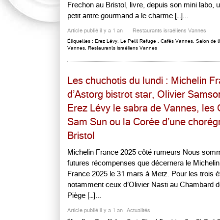
Frechon au Bristol, livre, depuis son mini labo, 
petit antre gourmand a le charme […]...
Article publié il y a 1 an
Restaurants israéliens Vannes
Étiquettes :
Erez Lévy
,
Le Petit Refuge
,
Cafés Vannes
,
Salon de 
Vannes
,
Restaurants israéliens Vannes
Les chuchotis du lundi : Michelin 
d’Astorg bistrot star, Olivier Samso
Erez Lévy le sabra de Vannes, les 
Sam Sun ou la Corée d’une chorég
Bristol
Michelin France 2025 côté rumeurs Nous sommes
futures récompenses que décernera le Michelin l
France 2025 le 31 mars à Metz. Pour les trois 
notamment ceux d’Olivier Nasti au Chambard d
Piège […]...
Article publié il y a 1 an
Actualités