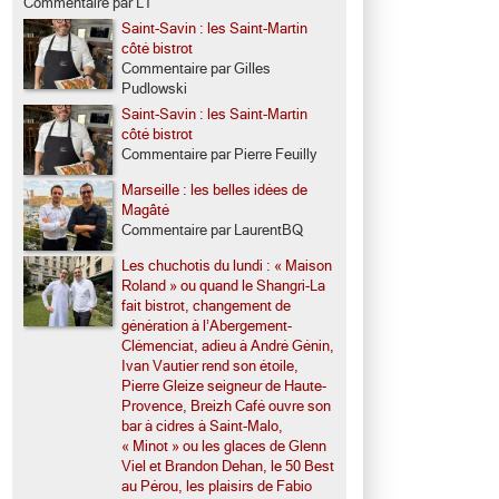
Commentaire par LT
Saint-Savin : les Saint-Martin
côté bistrot
Commentaire par Gilles
Pudlowski
Saint-Savin : les Saint-Martin
côté bistrot
Commentaire par Pierre Feuilly
Marseille : les belles idées de
Magâté
Commentaire par LaurentBQ
Les chuchotis du lundi : « Maison
Roland » ou quand le Shangri-La
fait bistrot, changement de
génération à l’Abergement-
Clémenciat, adieu à André Génin,
Ivan Vautier rend son étoile,
Pierre Gleize seigneur de Haute-
Provence, Breizh Café ouvre son
bar à cidres à Saint-Malo,
« Minot » ou les glaces de Glenn
Viel et Brandon Dehan, le 50 Best
au Pérou, les plaisirs de Fabio