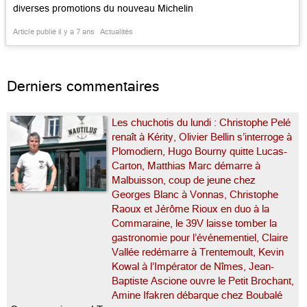
diverses promotions du nouveau Michelin
France, qui, a annoncé son patron Gwendal
Article publié il y a 7 ans
Actualités
Poullennec, devrait connaître une promotion
record. En tout cas, parmi les régions dans les
starting blocks, la Savoie demeure en […]...
Derniers commentaires
Les chuchotis du lundi : Christophe Pelé
renaît à Kérity, Olivier Bellin s’interroge à
Plomodiern, Hugo Bourny quitte Lucas-
Carton, Matthias Marc démarre à
Malbuisson, coup de jeune chez
Georges Blanc à Vonnas, Christophe
Raoux et Jérôme Rioux en duo à la
Commaraine, le 39V laisse tomber la
gastronomie pour l’événementiel, Claire
Vallée redémarre à Trentemoult, Kevin
Kowal à l’Impérator de Nîmes, Jean-
Baptiste Ascione ouvre le Petit Brochant,
Amine Ifakren débarque chez Boubalé