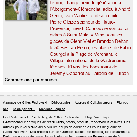
bistrot, changement de génération à
l’Abergement-Clémenciat, adieu à André
Génin, Ivan Vautier rend son étoile,
Pierre Gleize seigneur de Haute-
Provence, Breizh Café ouvre son bar à
cidres à Saint-Malo, « Minot » ou les
glaces de Glenn Viel et Brandon Dehan,
le 50 Best au Pérou, les plaisirs de Fabio
Gourgel à la Plage de Verchant, le
Village International de la Gastronomie
fête ses 10 ans, les bons tours de
Jérémy Gabarrot au Palladia de Purpan
Commentaire par martinet
A propos de Gilles Pudlowski
Bibliographie
Auteurs & Collaborateurs
Plan du
site
Ils en parlent...
Mentions Légales
Les Pieds dans le Plat, le blog de
Gilles Pudlowski
. Le blog d'un critique
Gastronomique : critiques de restaurants, hôtels, produits, rendez-vous et livres. Des
articles pour vous faire découvrir les coups de coeur et les coups de gueule de
Gilles Pudlowski. Des articles sur les Grandes Tables, les bistrots, les restaurants à
Paris, les auteurs de livres, les cuisiniers et les voyages en France et au-delà :