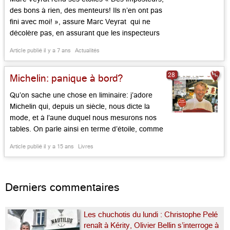
des bons à rien, des menteurs! Ils n’en ont pas
fini avec moi! », assure Marc Veyrat qui ne
décolère pas, en assurant que les inspecteurs
qui ont confondu chez lui le beaufort et le
Article publié il y a 7 ans
Actualités
reblochon avec du cheddar sont des
« incapables« . Et que, par là, ils insultent les
28
Michelin: panique à bord?
[…]...
Qu’on sache une chose en liminaire: j’adore
Michelin qui, depuis un siècle, nous dicte la
mode, et à l’aune duquel nous mesurons nos
tables. On parle ainsi en terme d’étoile, comme
on évoque les distances en mètres et la
Article publié il y a 15 ans
Livres
température en degrés Celsius. J’apprécie aussi
la clarté de son système de notation qui a servi,
[…]...
Derniers commentaires
Les chuchotis du lundi : Christophe Pelé
renaît à Kérity, Olivier Bellin s’interroge à