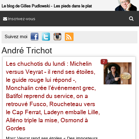
Le blog de Gilles Pudlowski
Les pieds dans le plat
Inscrivez-vous

Suivez moi
André Trichot
7
Les chuchotis du lundi : Michelin
versus Veyrat – il rend ses étoiles,
le guide rouge lui répond -,
Monchalin crée l’événement grec,
Batifol reprend du service, on a
retrouvé Fusco, Roucheteau vers
le Cap Ferrat, Ladeyn emballe Lille,
Alléno triple la mise, Osmond à
Gordes
Marc Veyrat rend ses étoiles « Des imposteurs,