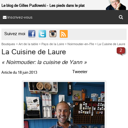
Le blog de Gilles Pudlowski
Les pieds dans le plat
Inscrivez-vous

Suivez moi
Boutiques
>
Art de la table
>
Pays de la Loire
>
Noirmoutier-en-l'île
>
La Cuisine de Laure
La Cuisine de Laure
2
« Noirmoutier: la cuisine de Yann »
Tweeter
Article du
18 juin 2013