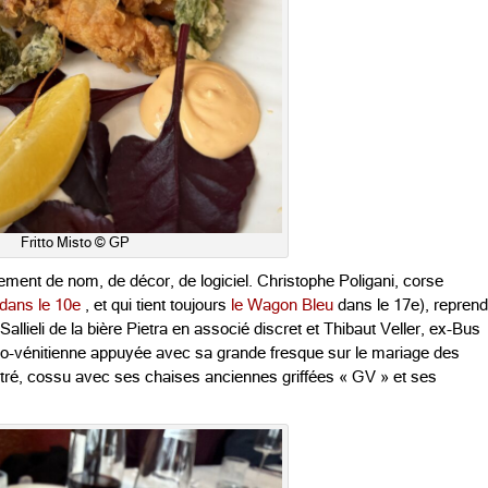
Fritto Misto © GP
ment de nom, de décor, de logiciel.
Christophe Poligani
, corse
 dans le 10e
, et qui tient toujours
le Wagon Bleu
dans le 17e), reprend
allieli
de
la bière Pietra en associé discret
et
Thibaut Veller
, ex-
Bus
éo-vénitienne appuyée avec sa grande fresque sur le mariage des
utré, cossu avec ses chaises anciennes griffées « GV » et ses