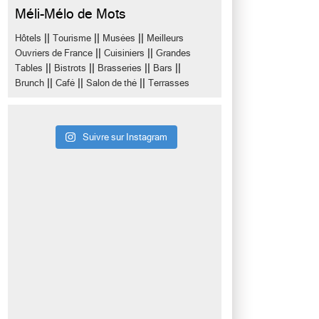
Méli-Mélo de Mots
||
||
||
Hôtels
Tourisme
Musées
Meilleurs
||
||
Ouvriers de France
Cuisiniers
Grandes
||
||
||
||
Tables
Bistrots
Brasseries
Bars
||
||
||
Brunch
Café
Salon de thé
Terrasses
Suivre sur Instagram