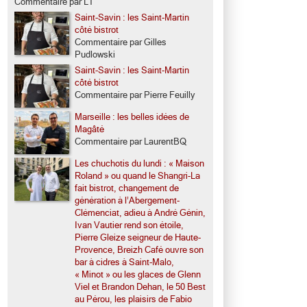
Commentaire par LT
Saint-Savin : les Saint-Martin
côté bistrot
Commentaire par Gilles
Pudlowski
Saint-Savin : les Saint-Martin
côté bistrot
Commentaire par Pierre Feuilly
Marseille : les belles idées de
Magâté
Commentaire par LaurentBQ
Les chuchotis du lundi : « Maison
Roland » ou quand le Shangri-La
fait bistrot, changement de
génération à l’Abergement-
Clémenciat, adieu à André Génin,
Ivan Vautier rend son étoile,
Pierre Gleize seigneur de Haute-
Provence, Breizh Café ouvre son
bar à cidres à Saint-Malo,
« Minot » ou les glaces de Glenn
Viel et Brandon Dehan, le 50 Best
au Pérou, les plaisirs de Fabio