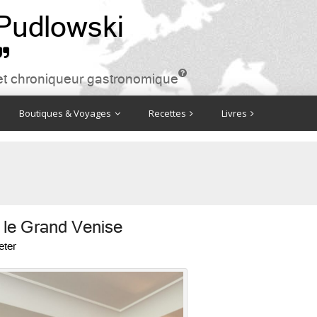
 Pudlowski


ire et chroniqueur gastronomique
Boutiques & Voyages
Recettes
Livres
e le Grand Venise
eter