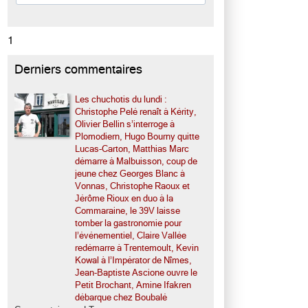
1
Derniers commentaires
Les chuchotis du lundi :
Christophe Pelé renaît à Kérity,
Olivier Bellin s’interroge à
Plomodiern, Hugo Bourny quitte
Lucas-Carton, Matthias Marc
démarre à Malbuisson, coup de
jeune chez Georges Blanc à
Vonnas, Christophe Raoux et
Jérôme Rioux en duo à la
Commaraine, le 39V laisse
tomber la gastronomie pour
l’événementiel, Claire Vallée
redémarre à Trentemoult, Kevin
Kowal à l’Impérator de Nîmes,
Jean-Baptiste Ascione ouvre le
Petit Brochant, Amine Ifakren
débarque chez Boubalé