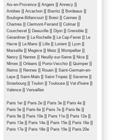
||
||
||
Aix-en-Provence
Angers
Annecy
||
||
||
||
Antibes
Arcachon
Biarritz
Bordeaux
||
||
||
Boulogne-Billancourt
Brest
Cannes
||
||
||
Chartres
Clermont-Ferrand
Colmar
||
||
||
||
Courchevel
Deauville
Dijon
Grenoble
||
||
||
Gérardmer
La Rochelle
Le Cap-Ferret
Le
||
||
||
||
||
Havre
Le Mans
Lille
Lorient
Lyon
||
||
||
||
Marseille
Megève
Metz
Montpellier
||
||
||
||
Nancy
Nantes
Neuilly-sur-Seine
Nice
||
||
||
||
Nîmes
Orléans
Porto-Vecchio
Quimper
||
||
||
Reims
Rennes
Rouen
Saint-Germain-en-
||
||
||
||
Laye
Saint-Malo
Saint-Tropez
Saverne
||
||
||
||
Strasbourg
Toulon
Toulouse
Val d'Isère
||
Valence
Versailles
||
||
||
||
Paris 1er
Paris 2e
Paris 3e
Paris 4e
||
||
||
||
Paris 5e
Paris 6e
Paris 7e
Paris 8e
||
||
||
||
Paris 9e
Paris 10e
Paris 11e
Paris 12e
||
||
||
||
Paris 13e
Paris 14e
Paris 15e
Paris 16e
||
||
||
Paris 17e
Paris 18e
Paris 19e
Paris 20e