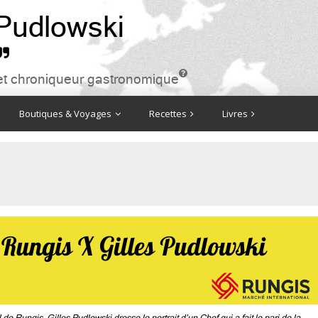
 Pudlowski


ire et chroniqueur gastronomique
Boutiques & Voyages
Recettes
Livres