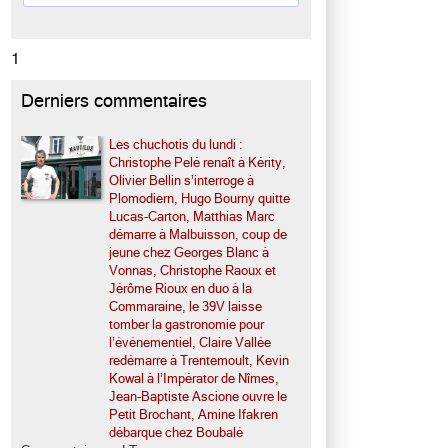
1
Derniers commentaires
Les chuchotis du lundi :
Christophe Pelé renaît à Kérity,
Olivier Bellin s’interroge à
Plomodiern, Hugo Bourny quitte
Lucas-Carton, Matthias Marc
démarre à Malbuisson, coup de
jeune chez Georges Blanc à
Vonnas, Christophe Raoux et
Jérôme Rioux en duo à la
Commaraine, le 39V laisse
tomber la gastronomie pour
l’événementiel, Claire Vallée
redémarre à Trentemoult, Kevin
Kowal à l’Impérator de Nîmes,
Jean-Baptiste Ascione ouvre le
Petit Brochant, Amine Ifakren
débarque chez Boubalé