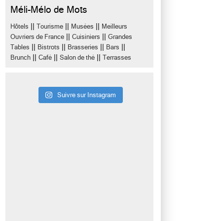
Méli-Mélo de Mots
||
||
||
Hôtels
Tourisme
Musées
Meilleurs
||
||
Ouvriers de France
Cuisiniers
Grandes
||
||
||
||
Tables
Bistrots
Brasseries
Bars
||
||
||
Brunch
Café
Salon de thé
Terrasses
Suivre sur Instagram