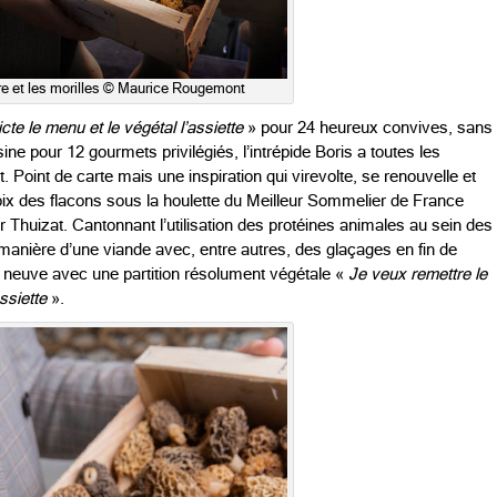
re et les morilles © Maurice Rougemont
icte le menu et le végétal l’assiette
» pour 24 heureux convives, sans
ine pour 12 gourmets privilégiés, l’intrépide Boris a toutes les
t. Point de carte mais une inspiration qui virevolte, se renouvelle et
oix des flacons sous la houlette du Meilleur Sommelier de France
 Thuizat. Cantonnant l’utilisation des protéines animales au sein des
manière d’une viande avec, entre autres, des glaçages en fin de
e neuve avec une partition résolument végétale «
Je veux remettre le
ssiette
».