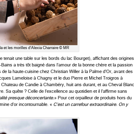
 et les morilles d’Alexia Charraire © MR
re tenait une table sur les bords du lac Bourget), affichant des origines
s-Bains a très tôt baigné dans l’amour de la bonne chère et la passion
 de la haute-cuisine chez Christian Willer à la Palme d’Or, avant des
ques Lameloise à Chagny et le duo Pierre et Michel Troigros à
u Chateau de Candie à Chambéry, huit ans durant, et au Cheval Blan
re. Sa quête ? Celle de l’excellence au quotidien et il l’affirme sans
ualité presque déconcertante.
» Pour cet orpailleur de produits hors du
ine d’or incontournable. «
C’est un carrefour extraordinaire. On y