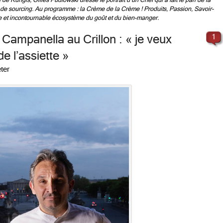
e Rungis, Gilles Pudlowski dresse le portrait d’un Chef qui a fait le pari de la
et de sourcing. Au programme : la Crème de la Crème ! Produits, Passion, Savoir-
e et incontournable écosystème du goût et du bien-manger.
Campanella au Crillon : « je veux
1
e l’assiette »
ter