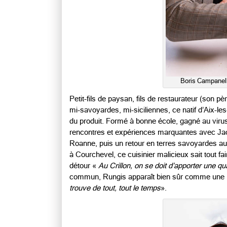
Boris Campanella
Petit-fils de paysan, fils de restaurateur (son pè
mi-savoyardes, mi-siciliennes, ce natif d’Aix-le
du produit. Formé à bonne école, gagné au virus
rencontres et expériences marquantes avec Jac
Roanne, puis un retour en terres savoyardes a
à Courchevel, ce cuisinier malicieux sait tout fai
détour «
Au Crillon, on se doit d’apporter une q
commun, Rungis apparaît bien sûr comme une m
trouve de tout, tout le temps
».