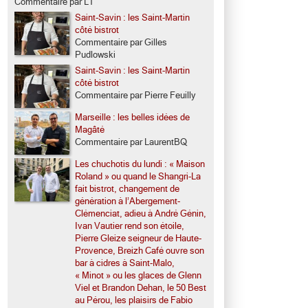
Commentaire par LT
Saint-Savin : les Saint-Martin
côté bistrot
Commentaire par Gilles
Pudlowski
Saint-Savin : les Saint-Martin
côté bistrot
Commentaire par Pierre Feuilly
Marseille : les belles idées de
Magâté
Commentaire par LaurentBQ
Les chuchotis du lundi : « Maison
Roland » ou quand le Shangri-La
fait bistrot, changement de
génération à l’Abergement-
Clémenciat, adieu à André Génin,
Ivan Vautier rend son étoile,
Pierre Gleize seigneur de Haute-
Provence, Breizh Café ouvre son
bar à cidres à Saint-Malo,
« Minot » ou les glaces de Glenn
Viel et Brandon Dehan, le 50 Best
au Pérou, les plaisirs de Fabio