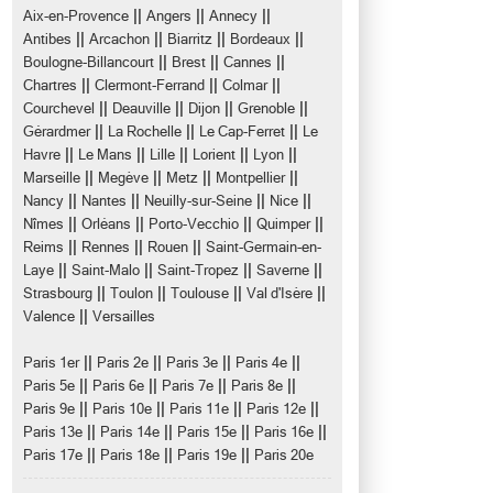
||
||
||
Aix-en-Provence
Angers
Annecy
||
||
||
||
Antibes
Arcachon
Biarritz
Bordeaux
||
||
||
Boulogne-Billancourt
Brest
Cannes
||
||
||
Chartres
Clermont-Ferrand
Colmar
||
||
||
||
Courchevel
Deauville
Dijon
Grenoble
||
||
||
Gérardmer
La Rochelle
Le Cap-Ferret
Le
||
||
||
||
||
Havre
Le Mans
Lille
Lorient
Lyon
||
||
||
||
Marseille
Megève
Metz
Montpellier
||
||
||
||
Nancy
Nantes
Neuilly-sur-Seine
Nice
||
||
||
||
Nîmes
Orléans
Porto-Vecchio
Quimper
||
||
||
Reims
Rennes
Rouen
Saint-Germain-en-
||
||
||
||
Laye
Saint-Malo
Saint-Tropez
Saverne
||
||
||
||
Strasbourg
Toulon
Toulouse
Val d'Isère
||
Valence
Versailles
||
||
||
||
Paris 1er
Paris 2e
Paris 3e
Paris 4e
||
||
||
||
Paris 5e
Paris 6e
Paris 7e
Paris 8e
||
||
||
||
Paris 9e
Paris 10e
Paris 11e
Paris 12e
||
||
||
||
Paris 13e
Paris 14e
Paris 15e
Paris 16e
||
||
||
Paris 17e
Paris 18e
Paris 19e
Paris 20e