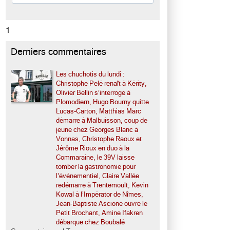
1
Derniers commentaires
Les chuchotis du lundi :
Christophe Pelé renaît à Kérity,
Olivier Bellin s’interroge à
Plomodiern, Hugo Bourny quitte
Lucas-Carton, Matthias Marc
démarre à Malbuisson, coup de
jeune chez Georges Blanc à
Vonnas, Christophe Raoux et
Jérôme Rioux en duo à la
Commaraine, le 39V laisse
tomber la gastronomie pour
l’événementiel, Claire Vallée
redémarre à Trentemoult, Kevin
Kowal à l’Impérator de Nîmes,
Jean-Baptiste Ascione ouvre le
Petit Brochant, Amine Ifakren
débarque chez Boubalé