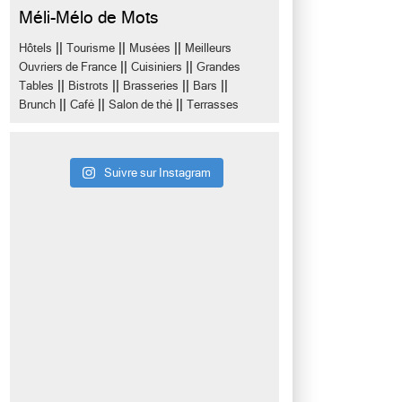
Méli-Mélo de Mots
||
||
||
Hôtels
Tourisme
Musées
Meilleurs
||
||
Ouvriers de France
Cuisiniers
Grandes
||
||
||
||
Tables
Bistrots
Brasseries
Bars
||
||
||
Brunch
Café
Salon de thé
Terrasses
Suivre sur Instagram