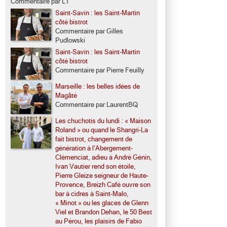
Commentaire par LT
Saint-Savin : les Saint-Martin
côté bistrot
Commentaire par Gilles
Pudlowski
Saint-Savin : les Saint-Martin
côté bistrot
Commentaire par Pierre Feuilly
Marseille : les belles idées de
Magâté
Commentaire par LaurentBQ
Les chuchotis du lundi : « Maison
Roland » ou quand le Shangri-La
fait bistrot, changement de
génération à l’Abergement-
Clémenciat, adieu à André Génin,
Ivan Vautier rend son étoile,
Pierre Gleize seigneur de Haute-
Provence, Breizh Café ouvre son
bar à cidres à Saint-Malo,
« Minot » ou les glaces de Glenn
Viel et Brandon Dehan, le 50 Best
au Pérou, les plaisirs de Fabio