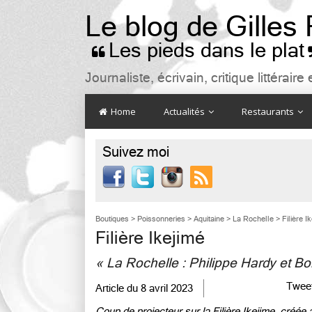
Le blog de Gilles
Les pieds dans le plat

Journaliste, écrivain, critique littéra
Home
Actualités
Restaurants
Suivez moi

Boutiques
>
Poissonneries
>
Aquitaine
>
La Rochelle
>
Filière I
Filière Ikejimé
« La Rochelle : Philippe Hardy et Bor
Twee
Article du
8 avril 2023
Coup de projecteur sur la Filière Ikejime, créée à