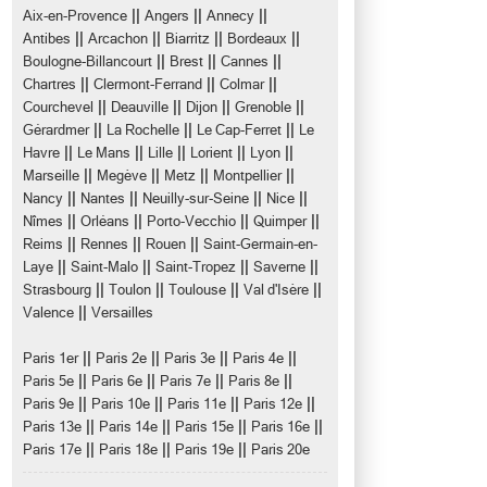
||
||
||
Aix-en-Provence
Angers
Annecy
||
||
||
||
Antibes
Arcachon
Biarritz
Bordeaux
||
||
||
Boulogne-Billancourt
Brest
Cannes
||
||
||
Chartres
Clermont-Ferrand
Colmar
||
||
||
||
Courchevel
Deauville
Dijon
Grenoble
||
||
||
Gérardmer
La Rochelle
Le Cap-Ferret
Le
||
||
||
||
||
Havre
Le Mans
Lille
Lorient
Lyon
||
||
||
||
Marseille
Megève
Metz
Montpellier
||
||
||
||
Nancy
Nantes
Neuilly-sur-Seine
Nice
||
||
||
||
Nîmes
Orléans
Porto-Vecchio
Quimper
||
||
||
Reims
Rennes
Rouen
Saint-Germain-en-
||
||
||
||
Laye
Saint-Malo
Saint-Tropez
Saverne
||
||
||
||
Strasbourg
Toulon
Toulouse
Val d'Isère
||
Valence
Versailles
||
||
||
||
Paris 1er
Paris 2e
Paris 3e
Paris 4e
||
||
||
||
Paris 5e
Paris 6e
Paris 7e
Paris 8e
||
||
||
||
Paris 9e
Paris 10e
Paris 11e
Paris 12e
||
||
||
||
Paris 13e
Paris 14e
Paris 15e
Paris 16e
||
||
||
Paris 17e
Paris 18e
Paris 19e
Paris 20e