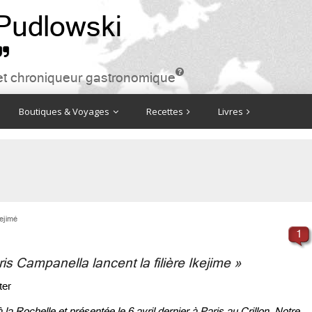
 Pudlowski


ire et chroniqueur gastronomique
Boutiques & Voyages
Recettes
Livres
kejimé
1
is Campanella lancent la filière Ikejime »
ter
 la Rochelle et présentée le 6 avril dernier à Paris au Crillon. Notre