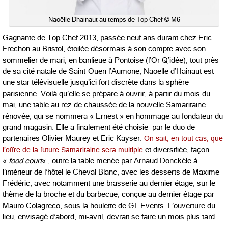
Naoëlle Dhainaut au temps de Top Chef © M6
Gagnante de Top Chef 2013, passée neuf ans durant chez Eric
Frechon au Bristol, étoilée désormais à son compte avec son
sommelier de mari, en banlieue à Pontoise (l’Or Q’idée), tout près
de sa cité natale de Saint-Ouen l’Aumone, Naoëlle d’Hainaut est
une star télévisuelle jusqu’ici fort discrète dans la sphère
parisienne. Voilà qu’elle se prépare à ouvrir, à partir du mois du
mai, une table au rez de chaussée de la nouvelle Samaritaine
rénovée, qui se nommera « Ernest » en hommage au fondateur du
grand magasin. Elle a finalement été choisie par le duo de
partenaires Olivier Maurey et Eric Kayser.
On sait, en tout cas, que
l’offre de la future Samaritaine sera multiple
et diversifiée, façon
«
food court
« , outre la table menée par Arnaud Donckèle à
l’intérieur de l’hôtel le Cheval Blanc, avec les desserts de Maxime
Frédéric, avec notamment une brasserie au dernier étage, sur le
thème de la broche et du barbecue, conçue au dernier étage par
Mauro Colagreco, sous la houlette de GL Events. L’ouverture du
lieu, envisagé d’abord, mi-avril, devrait se faire un mois plus tard.