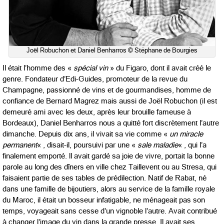
Joël Robuchon et Daniel Benharros © Stéphane de Bourgies
Il était l’homme des «
spécial vin
» du Figaro, dont il avait créé le
genre. Fondateur d’Edi-Guides, promoteur de la revue du
Champagne, passionné de vins et de gourmandises, homme de
confiance de Bernard Magrez mais aussi de Joël Robuchon (il est
demeuré ami avec les deux, après leur brouille fameuse à
Bordeaux), Daniel Benharros nous a quitté fort discrètement l’autre
dimanche. Depuis dix ans, il vivait sa vie comme «
un miracle
permanent
« , disait-il, poursuivi par une «
sale maladie
« , qui l’a
finalement emporté. ll avait gardé sa joie de vivre, portait la bonne
parole au long des dîners en ville chez Taillevent ou au Stresa, qui
faisaient partie de ses tables de prédilection. Natif de Rabat, né
dans une famille de bijoutiers, alors au service de la famille royale
du Maroc, il était un bosseur infatigable, ne ménageait pas son
temps, voyageait sans cesse d’un vignoble l’autre. Avait contribué
à changer l’image du vin dans la grande presse. Il avait ses