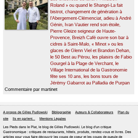
Roland » ou quand le Shangri-La fait
bistrot, changement de génération à
l’Abergement-Clémenciat, adieu à André
Génin, Ivan Vautier rend son étoile,
Pierre Gleize seigneur de Haute-
Provence, Breizh Café ouvre son bar à
cidres à Saint-Malo, « Minot » ou les
glaces de Glenn Viel et Brandon Dehan,
le 50 Best au Pérou, les plaisirs de Fabio
Gourgel à la Plage de Verchant, le
Village International de la Gastronomie
fête ses 10 ans, les bons tours de
Jérémy Gabarrot au Palladia de Purpan
Commentaire par martinet
A propos de Gilles Pudlowski
Bibliographie
Auteurs & Collaborateurs
Plan du
site
Ils en parlent...
Mentions Légales
Les Pieds dans le Plat, le blog de
Gilles Pudlowski
. Le blog d'un critique
Gastronomique : critiques de restaurants, hôtels, produits, rendez-vous et livres. Des
articles pour vous faire découvrir les coups de coeur et les coups de gueule de