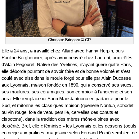
Charlotte Bringant © GP
Elle a 24 ans, a travaillé chez Allard avec Fanny Herpin, puis
Pauline Berghonnier, après avoir oeuvré chez Laurent, aux côtés
d’Alain Pégouret. Native des Yvelines, n’ayant guère quitté Paris,
elle déborde pourtant de savoir-faire et de bonne volonté et s’est
coulé avec aise dans le moule forgé pour elle par Alain Ducasse
aux Lyonnais, maison fondée en 1890, qui a conservé ses stucs,
ses moulures, ses céramiques, son comptoir à l’ancienne et son
aura. Elle remplace ici Yann Manstantuono en partance pour le
Sud, et mitonne les classiques maison (quenelle Nantua, sabodet
au vin rouge, foie de veau persillé, cervelles des canuts et
clapotons), dans la tradition des mères rhône-alpines avec
dextérité. Bref, elle « féminise » les Lyonnais et les desserts (oeufs
en neige aux pralines, marjolaine selon Fernand Point) semblent ne