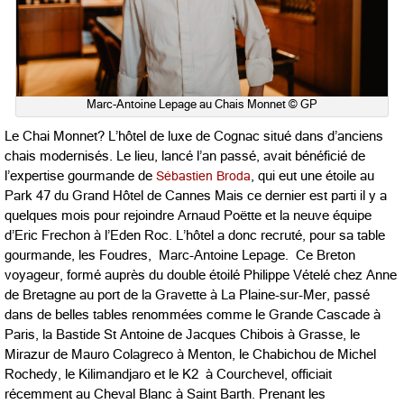
Marc-Antoine Lepage au Chais Monnet © GP
Le Chai Monnet? L’hôtel de luxe de Cognac situé dans d’anciens
chais modernisés. Le lieu, lancé l’an passé, avait bénéficié de
l’expertise gourmande de
Sébastien Broda
, qui eut une étoile au
Park 47 du Grand Hôtel de Cannes Mais ce dernier est parti il y a
quelques mois pour rejoindre Arnaud Poëtte et la neuve équipe
d’Eric Frechon à l’Eden Roc. L’hôtel a donc recruté, pour sa table
gourmande, les Foudres, Marc-Antoine Lepage. Ce Breton
voyageur, formé auprès du double étoilé Philippe Vételé chez Anne
de Bretagne au port de la Gravette à La Plaine-sur-Mer, passé
dans de belles tables renommées comme le Grande Cascade à
Paris, la Bastide St Antoine de Jacques Chibois à Grasse, le
Mirazur de Mauro Colagreco à Menton, le Chabichou de Michel
Rochedy, le Kilimandjaro et le K2 à Courchevel, officiait
récemment au Cheval Blanc à Saint Barth. Prenant les