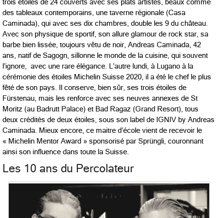
trois étoiles de 24 couverts avec ses plats artistes, beaux comme
des tableaux contemporains, une taverne régionale (Casa
Caminada), qui avec ses dix chambres, double les 9 du château.
Avec son physique de sportif, son allure glamour de rock star, sa
barbe bien lissée, toujours vêtu de noir, Andreas Caminada, 42
ans, natif de Sagogn, sillonne le monde de la cuisine, qui souvent
l’ignore, avec une rare élégance. L’autre lundi, à Lugano à la
cérémonie des étoiles Michelin Suisse 2020, il a été le chef le plus
fêté de son pays. Il conserve, bien sûr, ses trois étoiles de
Fürstenau, mais les renforce avec ses neuves annexes de St
Moritz (au Badrutt Palace) et Bad Ragaz (Grand Resort), tous
deux crédités de deux étoiles, sous son label de IGNIV by Andreas
Caminada. Mieux encore, ce maitre d’école vient de recevoir le
« Michelin Mentor Award » sponsorisé par Sprüngli, couronnant
ainsi son influence dans toute la Suisse.
Les 10 ans du Percolateur