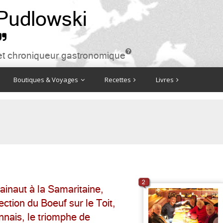
 Pudlowski


ire et chroniqueur gastronomique
Boutiques & Voyages
Recettes
Livres
2
ainaut à la Samaritaine,
rection du Boeuf sur le Toit,
nnais, le triomphe de