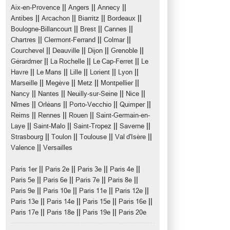
||
||
||
Aix-en-Provence
Angers
Annecy
||
||
||
||
Antibes
Arcachon
Biarritz
Bordeaux
||
||
||
Boulogne-Billancourt
Brest
Cannes
||
||
||
Chartres
Clermont-Ferrand
Colmar
||
||
||
||
Courchevel
Deauville
Dijon
Grenoble
||
||
||
Gérardmer
La Rochelle
Le Cap-Ferret
Le
||
||
||
||
||
Havre
Le Mans
Lille
Lorient
Lyon
||
||
||
||
Marseille
Megève
Metz
Montpellier
||
||
||
||
Nancy
Nantes
Neuilly-sur-Seine
Nice
||
||
||
||
Nîmes
Orléans
Porto-Vecchio
Quimper
||
||
||
Reims
Rennes
Rouen
Saint-Germain-en-
||
||
||
||
Laye
Saint-Malo
Saint-Tropez
Saverne
||
||
||
||
Strasbourg
Toulon
Toulouse
Val d'Isère
||
Valence
Versailles
||
||
||
||
Paris 1er
Paris 2e
Paris 3e
Paris 4e
||
||
||
||
Paris 5e
Paris 6e
Paris 7e
Paris 8e
||
||
||
||
Paris 9e
Paris 10e
Paris 11e
Paris 12e
||
||
||
||
Paris 13e
Paris 14e
Paris 15e
Paris 16e
||
||
||
Paris 17e
Paris 18e
Paris 19e
Paris 20e