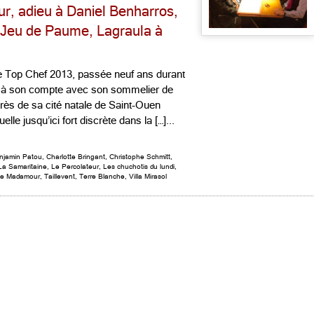
r, adieu à Daniel Benharros,
Jeu de Paume, Lagraula à
e Top Chef 2013, passée neuf ans durant
is à son compte avec son sommelier de
 près de sa cité natale de Saint-Ouen
le jusqu’ici fort discrète dans la […]...
njamin Patou
,
Charlotte Bringant
,
Christophe Schmitt
,
La Samaritaine
,
Le Percolateur
,
Les chuchotis du lundi
,
ppe Madamour
,
Taillevent
,
Terre Blanche
,
Villa Mirasol