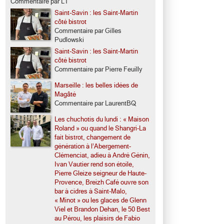
Commentaire par LT
Saint-Savin : les Saint-Martin
côté bistrot
Commentaire par Gilles
Pudlowski
Saint-Savin : les Saint-Martin
côté bistrot
Commentaire par Pierre Feuilly
Marseille : les belles idées de
Magâté
Commentaire par LaurentBQ
Les chuchotis du lundi : « Maison
Roland » ou quand le Shangri-La
fait bistrot, changement de
génération à l’Abergement-
Clémenciat, adieu à André Génin,
Ivan Vautier rend son étoile,
Pierre Gleize seigneur de Haute-
Provence, Breizh Café ouvre son
bar à cidres à Saint-Malo,
« Minot » ou les glaces de Glenn
Viel et Brandon Dehan, le 50 Best
au Pérou, les plaisirs de Fabio