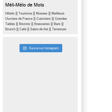
Méli-Mélo de Mots
||
||
||
Hôtels
Tourisme
Musées
Meilleurs
||
||
Ouvriers de France
Cuisiniers
Grandes
||
||
||
||
Tables
Bistrots
Brasseries
Bars
||
||
||
Brunch
Café
Salon de thé
Terrasses
Suivre sur Instagram