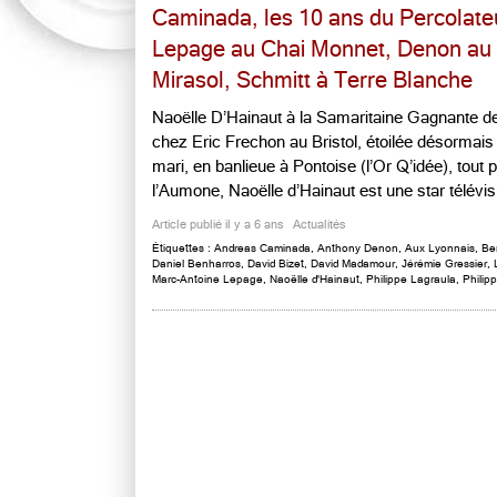
Caminada, les 10 ans du Percolateu
Lepage au Chai Monnet, Denon au 
Mirasol, Schmitt à Terre Blanche
Naoëlle D’Hainaut à la Samaritaine Gagnante d
chez Eric Frechon au Bristol, étoilée désorma
mari, en banlieue à Pontoise (l’Or Q’idée), tout
l’Aumone, Naoëlle d’Hainaut est une star télévisuel
Article publié il y a 6 ans
Actualités
Étiquettes :
Andreas Caminada
,
Anthony Denon
,
Aux Lyonnais
,
Be
Daniel Benharros
,
David Bizet
,
David Madamour
,
Jérémie Gressier
,
Marc-Antoine Lepage
,
Naoëlle d'Hainaut
,
Philippe Lagraula
,
Phili