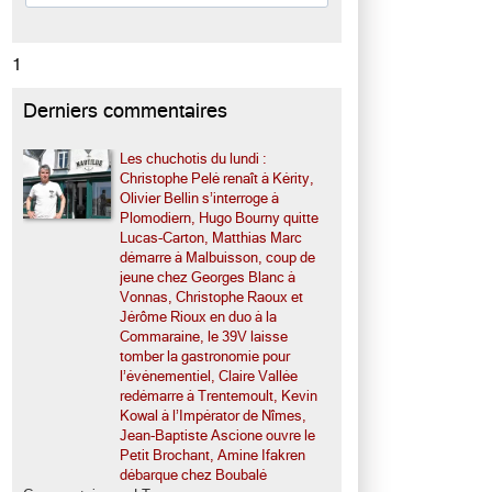
1
Derniers commentaires
Les chuchotis du lundi :
Christophe Pelé renaît à Kérity,
Olivier Bellin s’interroge à
Plomodiern, Hugo Bourny quitte
Lucas-Carton, Matthias Marc
démarre à Malbuisson, coup de
jeune chez Georges Blanc à
Vonnas, Christophe Raoux et
Jérôme Rioux en duo à la
Commaraine, le 39V laisse
tomber la gastronomie pour
l’événementiel, Claire Vallée
redémarre à Trentemoult, Kevin
Kowal à l’Impérator de Nîmes,
Jean-Baptiste Ascione ouvre le
Petit Brochant, Amine Ifakren
débarque chez Boubalé