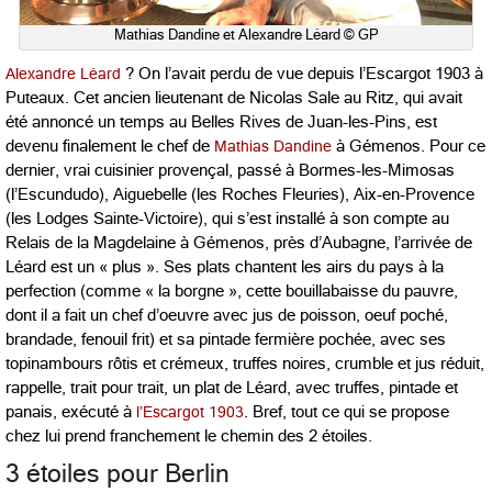
Mathias Dandine et Alexandre Léard © GP
Alexandre Léard
? On l’avait perdu de vue depuis l’Escargot 1903 à
Puteaux. Cet ancien lieutenant de Nicolas Sale au Ritz, qui avait
été annoncé un temps au Belles Rives de Juan-les-Pins, est
devenu finalement le chef de
Mathias Dandine
à Gémenos. Pour ce
dernier, vrai cuisinier provençal, passé à Bormes-les-Mimosas
(l’Escundudo), Aiguebelle (les Roches Fleuries), Aix-en-Provence
(les Lodges Sainte-Victoire), qui s’est installé à son compte au
Relais de la Magdelaine à Gémenos, près d’Aubagne, l’arrivée de
Léard est un « plus ». Ses plats chantent les airs du pays à la
perfection (comme « la borgne », cette bouillabaisse du pauvre,
dont il a fait un chef d’oeuvre avec jus de poisson, oeuf poché,
brandade, fenouil frit) et sa
pintade fermière pochée, avec ses
topinambours rôtis et crémeux, truffes noires, crumble et jus réduit,
rappelle, trait pour trait, un plat de Léard, avec truffes, pintade et
panais, exécuté à
l’Escargot 1903
. Bref, tout ce qui se propose
chez lui prend franchement le chemin des 2 étoiles.
3 étoiles pour Berlin