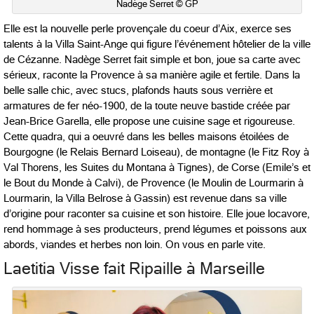
Nadège Serret © GP
Elle est la nouvelle perle provençale du coeur d’Aix, exerce ses
talents à la Villa Saint-Ange qui figure l’événement hôtelier de la ville
de Cézanne. Nadège Serret fait simple et bon, joue sa carte avec
sérieux, raconte la Provence à sa manière agile et fertile. Dans la
belle salle chic, avec stucs, plafonds hauts sous verrière et
armatures de fer néo-1900, de la toute neuve bastide créée par
Jean-Brice Garella, elle propose une cuisine sage et rigoureuse.
Cette quadra, qui a oeuvré dans les belles maisons étoilées de
Bourgogne (le Relais Bernard Loiseau), de montagne (le Fitz Roy à
Val Thorens, les Suites du Montana à Tignes), de Corse (Emile’s et
le Bout du Monde à Calvi), de Provence (le Moulin de Lourmarin à
Lourmarin, la Villa Belrose à Gassin) est revenue dans sa ville
d’origine pour raconter sa cuisine et son histoire. Elle joue locavore,
rend hommage à ses producteurs, prend légumes et poissons aux
abords, viandes et herbes non loin. On vous en parle vite.
Laetitia Visse fait Ripaille à Marseille