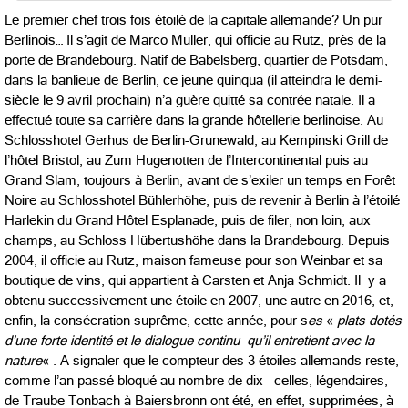
Le premier chef trois fois étoilé de la capitale allemande? Un pur
Berlinois… Il s’agit de Marco Müller, qui officie au Rutz, près de la
porte de Brandebourg. Natif de Babelsberg, quartier de Potsdam,
dans la banlieue de Berlin, ce jeune quinqua (il atteindra le demi-
siècle le 9 avril prochain) n’a guère quitté sa contrée natale. Il a
effectué toute sa carrière dans la grande hôtellerie berlinoise. Au
Schlosshotel Gerhus de Berlin-Grunewald, au Kempinski Grill de
l’hôtel Bristol, au Zum Hugenotten de l’Intercontinental puis au
Grand Slam, toujours à Berlin, avant de s’exiler un temps en Forêt
Noire au Schlosshotel Bühlerhöhe, puis de revenir à Berlin à l’étoilé
Harlekin du Grand Hôtel Esplanade, puis de filer, non loin, aux
champs, au Schloss Hübertushöhe dans la Brandebourg. Depuis
2004, il officie au Rutz, maison fameuse pour son Weinbar et sa
boutique de vins, qui appartient à Carsten et Anja Schmidt. Il y a
obtenu successivement une étoile en 2007, une autre en 2016, et,
enfin, la consécration suprême, cette année, pour s
es
«
plats dotés
d’une forte identité et le dialogue continu qu’il entretient avec la
nature
« . A signaler que le compteur des 3 étoiles allemands reste,
comme l’an passé bloqué au nombre de dix – celles, légendaires,
de Traube Tonbach à Baiersbronn ont été, en effet, supprimées, à