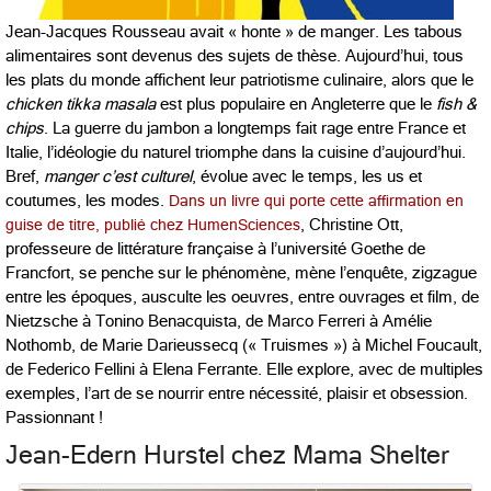
Jean-Jacques Rousseau avait « honte » de manger. Les tabous
alimentaires sont devenus des sujets de thèse. Aujourd’hui, tous
les plats du monde affichent leur patriotisme culinaire, alors que le
chicken tikka masala
est plus populaire en Angleterre que le
fish &
chips
. La guerre du jambon a longtemps fait rage entre France et
Italie, l’idéologie du naturel triomphe dans la cuisine d’aujourd’hui.
Bref,
manger c’est culturel
, évolue avec le temps, les us et
coutumes, les modes.
Dans un livre qui porte cette affirmation en
guise de titre, publié chez HumenSciences
, Christine Ott,
professeure de littérature française à l’université Goethe de
Francfort, se penche sur le phénomène, mène l’enquête, zigzague
entre les époques, ausculte les oeuvres, entre ouvrages et film, de
Nietzsche à Tonino Benacquista, de Marco Ferreri à Amélie
Nothomb, de Marie Darieussecq (« Truismes ») à Michel Foucault,
de Federico Fellini à Elena Ferrante. Elle explore, avec de multiples
exemples, l’art de se nourrir entre nécessité, plaisir et obsession.
Passionnant !
Jean-Edern Hurstel chez Mama Shelter