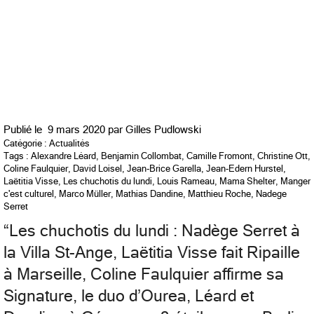
Publié le
9 mars 2020 par
Gilles Pudlowski
Catégorie :
Actualités
Tags :
Alexandre Léard
,
Benjamin Collombat
,
Camille Fromont
,
Christine Ott
,
Coline Faulquier
,
David Loisel
,
Jean-Brice Garella
,
Jean-Edern Hurstel
,
Laëtitia Visse
,
Les chuchotis du lundi
,
Louis Rameau
,
Mama Shelter
,
Manger
c'est culturel
,
Marco Müller
,
Mathias Dandine
,
Matthieu Roche
,
Nadege
Serret
“
Les chuchotis du lundi : Nadège Serret à
la Villa St-Ange, Laëtitia Visse fait Ripaille
à Marseille, Coline Faulquier affirme sa
Signature, le duo d’Ourea, Léard et