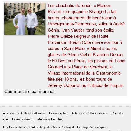
Les chuchotis du lundi : « Maison
Roland » ou quand le Shangri-La fait
bistrot, changement de génération à
l’Abergement-Clémenciat, adieu à André
Génin, Ivan Vautier rend son étoile,
Pierre Gleize seigneur de Haute-
Provence, Breizh Café ouvre son bar à
cidres à Saint-Malo, « Minot » ou les
glaces de Glenn Viel et Brandon Dehan,
le 50 Best au Pérou, les plaisirs de Fabio
Gourgel à la Plage de Verchant, le
Village International de la Gastronomie
fête ses 10 ans, les bons tours de
Jérémy Gabarrot au Palladia de Purpan
Commentaire par martinet
A propos de Gilles Pudlowski
Bibliographie
Auteurs & Collaborateurs
Plan du
site
Ils en parlent...
Mentions Légales
Les Pieds dans le Plat, le blog de
Gilles Pudlowski
. Le blog d'un critique