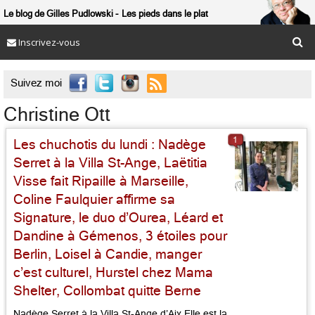
Le blog de Gilles Pudlowski
Les pieds dans le plat
Inscrivez-vous

Suivez moi
Christine Ott
1
Les chuchotis du lundi : Nadège
Serret à la Villa St-Ange, Laëtitia
Visse fait Ripaille à Marseille,
Coline Faulquier affirme sa
Signature, le duo d’Ourea, Léard et
Dandine à Gémenos, 3 étoiles pour
Berlin, Loisel à Candie, manger
c’est culturel, Hurstel chez Mama
Shelter, Collombat quitte Berne
Nadège Serret à la Villa St-Ange d’Aix Elle est la