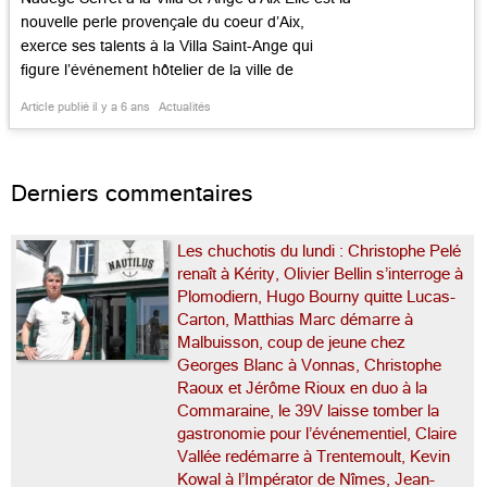
nouvelle perle provençale du coeur d’Aix,
exerce ses talents à la Villa Saint-Ange qui
figure l’événement hôtelier de la ville de
Cézanne. Nadège Serret fait simple et bon, joue
Article publié il y a 6 ans
Actualités
sa carte avec sérieux, raconte la Provence à sa
manière agile et fertile. Dans la belle […]...
Derniers commentaires
Les chuchotis du lundi : Christophe Pelé
renaît à Kérity, Olivier Bellin s’interroge à
Plomodiern, Hugo Bourny quitte Lucas-
Carton, Matthias Marc démarre à
Malbuisson, coup de jeune chez
Georges Blanc à Vonnas, Christophe
Raoux et Jérôme Rioux en duo à la
Commaraine, le 39V laisse tomber la
gastronomie pour l’événementiel, Claire
Vallée redémarre à Trentemoult, Kevin
Kowal à l’Impérator de Nîmes, Jean-