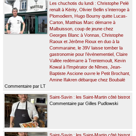
Les chuchotis du lundi : Christophe Pelé
renaît à Kérity, Olivier Bellin s’interroge à
Plomodiern, Hugo Bourny quitte Lucas-
Carton, Matthias Marc démarre à
Malbuisson, coup de jeune chez
Georges Blanc à Vonnas, Christophe
Raoux et Jérôme Rioux en duo à la
Commaraine, le 39V laisse tomber la
gastronomie pour l’événementiel, Claire
Vallée redémarre à Trentemoult, Kevin
Kowal à l’Impérator de Nîmes, Jean-
Baptiste Ascione ouvre le Petit Brochant,
Amine Ifakren débarque chez Boubalé
Commentaire par LT
Saint-Savin : les Saint-Martin côté bistrot
Commentaire par Gilles Pudlowski
Saint-Savin : les Saint-Martin côté bistrot