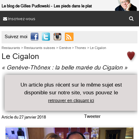
Le blog de Gilles Pudlowski
Les pieds dans le plat
Inscrivez-vous

Suivez moi
Restaurants
>
Restaurants suisses
>
Genève
>
Thonex
>
Le Cigalon
Le Cigalon
« Genève-Thônex : la belle marée du Cigalon »
Un article plus récent sur le même sujet est
disponible sur notre site, vous pouvez le
retrouver en cliquant ici
Tweeter
Article du
27 janvier 2018