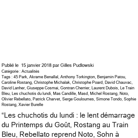
Publié le
15 janvier 2018 par
Gilles Pudlowski
Catégorie :
Actualités
Tags :
45 Park
,
Akrame Benallal
,
Anthony Torkington
,
Benjamin Patou
,
Caroline Rostang
,
Christophe Michalak
,
Christophe Poard
,
David Chauvac
,
David Lanher
,
Giuseppe Cosmai
,
Gontran Cherrier
,
Laurent Dubois
,
Le Train
Bleu
,
Les chuchotis du lundi
,
Mas Candille
,
Masd
,
Michel Rostang
,
Noto
,
Olivier Rebellato
,
Patrick Charvet
,
Serge Gouloumes
,
Simone Tondo
,
Sophie
Rostang
,
Xavier Burelle
“
Les chuchotis du lundi : le lent démarrage
du Printemps du Goût, Rostang au Train
Bleu, Rebellato reprend Noto, Sohn à