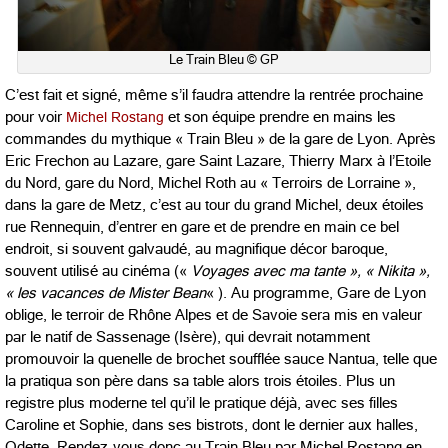
Le Train Bleu © GP
C’est fait et signé, même s’il faudra attendre la rentrée prochaine
pour voir
Michel Rostang
et son équipe prendre en mains les
commandes du mythique « Train Bleu » de la gare de Lyon. Après
Eric Frechon au Lazare, gare Saint Lazare, Thierry Marx à l’Etoile
du Nord, gare du Nord, Michel Roth au « Terroirs de Lorraine »,
dans la gare de Metz, c’est au tour du grand Michel, deux étoiles
rue Rennequin, d’entrer en gare et de prendre en main ce bel
endroit, si souvent galvaudé, au magnifique décor baroque,
souvent utilisé au cinéma («
Voyages avec ma tante », « Nikita »,
« les vacances de Mister Bean
« ). Au programme, Gare de Lyon
oblige, le terroir de Rhône Alpes et de Savoie sera mis en valeur
par le natif de Sassenage (Isère), qui devrait notamment
promouvoir la quenelle de brochet soufflée sauce Nantua, telle que
la pratiqua son père dans sa table alors trois étoiles. Plus un
registre plus moderne tel qu’il le pratique déjà, avec ses filles
Caroline et Sophie, dans ses bistrots, dont le dernier aux halles,
Odette. Rendez-vous donc au Train Bleu par Michel Rostang en