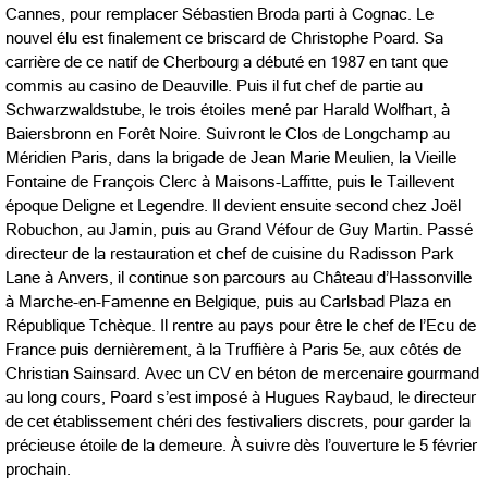
Cannes, pour remplacer Sébastien Broda parti à Cognac. Le
nouvel élu est finalement ce briscard de Christophe Poard. Sa
carrière de ce natif de Cherbourg a débuté en 1987 en tant que
commis au casino de Deauville. Puis il fut chef de partie au
Schwarzwaldstube, le trois étoiles mené par Harald Wolfhart, à
Baiersbronn en Forêt Noire. Suivront le Clos de Longchamp au
Méridien Paris, dans la brigade de Jean Marie Meulien, la Vieille
Fontaine de François Clerc à Maisons-Laffitte, puis le Taillevent
époque Deligne et Legendre. Il devient ensuite second chez Joël
Robuchon, au Jamin, puis au Grand Véfour de Guy Martin. Passé
directeur de la restauration et chef de cuisine du Radisson Park
Lane à Anvers, il continue son parcours au Château d’Hassonville
à Marche-en-Famenne en Belgique, puis au Carlsbad Plaza en
République Tchèque. Il rentre au pays pour être le chef de l’Ecu de
France puis dernièrement, à la Truffière à Paris 5e, aux côtés de
Christian Sainsard. Avec un CV en béton de mercenaire gourmand
au long cours, Poard s’est imposé à Hugues Raybaud, le directeur
de cet établissement chéri des festivaliers discrets, pour garder la
précieuse étoile de la demeure. À suivre dès l’ouverture le 5 février
prochain.