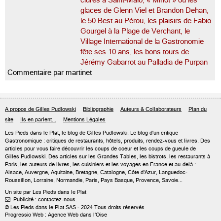
glaces de Glenn Viel et Brandon Dehan,
le 50 Best au Pérou, les plaisirs de Fabio
Gourgel à la Plage de Verchant, le
Village International de la Gastronomie
fête ses 10 ans, les bons tours de
Jérémy Gabarrot au Palladia de Purpan
Commentaire par martinet
A propos de Gilles Pudlowski
Bibliographie
Auteurs & Collaborateurs
Plan du
site
Ils en parlent...
Mentions Légales
Les Pieds dans le Plat, le blog de
Gilles Pudlowski
. Le blog d'un critique
Gastronomique : critiques de restaurants, hôtels, produits, rendez-vous et livres. Des
articles pour vous faire découvrir les coups de coeur et les coups de gueule de
Gilles Pudlowski. Des articles sur les Grandes Tables, les bistrots, les restaurants à
Paris, les auteurs de livres, les cuisiniers et les voyages en France et au-delà :
Alsace, Auvergne, Aquitaine, Bretagne, Catalogne, Côte d'Azur, Languedoc-
Roussillon, Lorraine, Normandie, Paris, Pays Basque, Provence, Savoie...
Un site par Les Pieds dans le Plat
Publicité : contactez-nous.

© Les Pieds dans le Plat SAS - 2024 Tous droits réservés
Progressio Web : Agence Web dans l'Oise