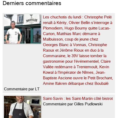
Derniers commentaires
Les chuchotis du lundi : Christophe Pelé
renaît à Kérity, Olivier Bellin s’interroge à
Plomodiern, Hugo Bourny quitte Lucas-
Carton, Matthias Marc démarre à
Malbuisson, coup de jeune chez
Georges Blanc à Vonnas, Christophe
Raoux et Jérôme Rioux en duo à la
Commaraine, le 39V laisse tomber la
gastronomie pour l’événementiel, Claire
Vallée redémarre à Trentemoult, Kevin
Kowal à l’Impérator de Nîmes, Jean-
Baptiste Ascione ouvre le Petit Brochant,
Amine Ifakren débarque chez Boubalé
Commentaire par LT
Saint-Savin : les Saint-Martin côté bistrot
Commentaire par Gilles Pudlowski