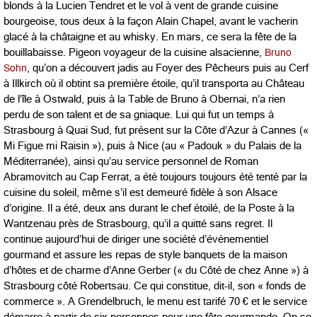
blonds à la Lucien Tendret et le vol à vent de grande cuisine
bourgeoise, tous deux à la façon Alain Chapel, avant le vacherin
glacé à la châtaigne et au whisky. En mars, ce sera la fête de la
bouillabaisse. Pigeon voyageur de la cuisine alsacienne,
Bruno
Sohn
, qu’on a découvert jadis au Foyer des Pêcheurs puis au Cerf
à Illkirch où il obtint sa première étoile, qu’il transporta au Château
de l’île à Ostwald, puis à la Table de Bruno à Obernai, n’a rien
perdu de son talent et de sa gniaque. Lui qui fut un temps à
Strasbourg à Quai Sud, fut présent sur la Côte d’Azur à Cannes («
Mi Figue mi Raisin »), puis à Nice (au « Padouk » du Palais de la
Méditerranée), ainsi qu’au service personnel de Roman
Abramovitch au Cap Ferrat, a été toujours toujours été tenté par la
cuisine du soleil, même s’il est demeuré fidèle à son Alsace
d’origine. Il a été, deux ans durant le chef étoilé, de la Poste à la
Wantzenau près de Strasbourg, qu’il a quitté sans regret. Il
continue aujourd’hui de diriger une société d’événementiel
gourmand et assure les repas de style banquets de la maison
d’hôtes et de charme d’Anne Gerber (« du Côté de chez Anne ») à
Strasbourg côté Robertsau. Ce qui constitue, dit-il, son « fonds de
commerce ». A Grendelbruch, le menu est tarifé 70 € et le service