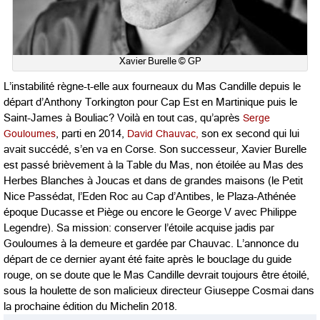
Xavier Burelle © GP
L’instabilité règne-t-elle aux fourneaux du Mas Candille depuis le
départ d’Anthony Torkington pour Cap Est en Martinique puis le
Saint-James à Bouliac? Voilà en tout cas, qu’après
Serge
Gouloumes
, parti en 2014,
David Chauvac,
son ex second qui lui
avait succédé, s’en va en Corse. Son successeur, Xavier Burelle
est passé brièvement à la Table du Mas, non étoilée au Mas des
Herbes Blanches à Joucas et dans de grandes maisons (le Petit
Nice Passédat, l’Eden Roc au Cap d’Antibes, le Plaza-Athénée
époque Ducasse et Piège ou encore le George V avec Philippe
Legendre). Sa mission: conserver l’étoile acquise jadis par
Gouloumes à la demeure et gardée par Chauvac. L’annonce du
départ de ce dernier ayant été faite après le bouclage du guide
rouge, on se doute que le Mas Candille devrait toujours être étoilé,
sous la houlette de son malicieux directeur Giuseppe Cosmai dans
la prochaine édition du Michelin 2018.