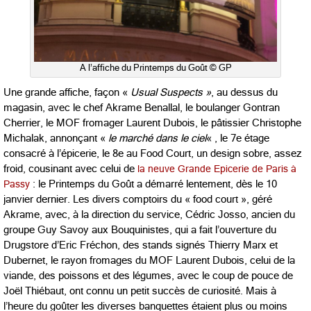
A l’affiche du Printemps du Goût © GP
Une grande affiche, façon «
Usual Suspects »
, au dessus du
magasin, avec le chef Akrame Benallal, le boulanger Gontran
Cherrier, le MOF fromager Laurent Dubois, le pâtissier Christophe
Michalak, annonçant «
le marché dans le ciel
« , le 7e étage
consacré à l’épicerie, le 8e au Food Court, un design sobre, assez
froid, cousinant avec celui de
la neuve Grande Epicerie de Paris à
Passy
: le Printemps du Goût a démarré lentement, dès le 10
janvier dernier. Les divers comptoirs du « food court », géré
Akrame, avec, à la direction du service, Cédric Josso, ancien du
groupe Guy Savoy aux Bouquinistes, qui a fait l’ouverture du
Drugstore d’Eric Fréchon, des stands signés Thierry Marx et
Dubernet, le rayon fromages du MOF Laurent Dubois, celui de la
viande, des poissons et des légumes, avec le coup de pouce de
Joël Thiébaut, ont connu un petit succès de curiosité. Mais à
l’heure du goûter les diverses banquettes étaient plus ou moins