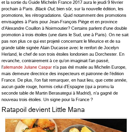
et la sortie du Guide Michelin France 2017 aura le jeudi 9 février
prochain à Paris.
Black Out
, bien sûr, sur la nouvelle édition, les
promotions, les rétrogradations. Quid notamment des promotions
envisagées à Paris pour Jean-François Piège et en province
d’Alexandre Couillon à Noirmoutier? Certains parlent d’une double
promotion à trois étoiles (une dans le Sud, une à Paris). On ne sait
pas non plus ce qui est projeté concernant le Meurice et de sa
grande table signée Alain Ducasse avec le renfort de Jocelyn
Herland, le chef de son trois étoiles londonien au Dorchester. En
revanche, contrairement à ce qu’on imaginait l’an passé,
l’
allemande Juliane Caspar
n’a pas été mutée au Michelin Europe,
mais demeure directrice des inspecteurs et patronne de l’édition
France. De plus, l’on fait remarquer, en haut lieu, que cette année,
aucun guide rouge, hormis celui d’Espagne (qui a promu la
seconde table de Martin Berasategui à Madrid), n’a gagné de
nouveau trois étoiles. Un signe pour la France ?
Ratapoil devient Little Mana