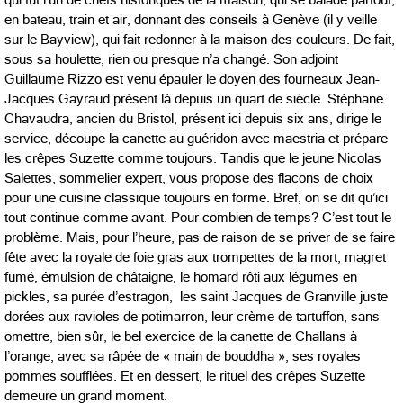
qui fut l’un de chefs historiques de la maison, qui se balade partout,
en bateau, train et air, donnant des conseils à Genève (il y veille
sur le Bayview), qui fait redonner à la maison des couleurs. De fait,
sous sa houlette, rien ou presque n’a changé. Son adjoint
Guillaume Rizzo est venu épauler le doyen des fourneaux Jean-
Jacques Gayraud présent là depuis un quart de siècle. Stéphane
Chavaudra, ancien du Bristol, présent ici depuis six ans, dirige le
service, découpe la canette au guéridon avec maestria et prépare
les crêpes Suzette comme toujours. Tandis que le jeune Nicolas
Salettes, sommelier expert, vous propose des flacons de choix
pour une cuisine classique toujours en forme. Bref, on se dit qu’ici
tout continue comme avant. Pour combien de temps? C’est tout le
problème. Mais, pour l’heure, pas de raison de se priver de se faire
fête avec la royale de foie gras aux trompettes de la mort, magret
fumé, émulsion de châtaigne, le homard rôti aux légumes en
pickles, sa purée d’estragon, les saint Jacques de Granville juste
dorées aux ravioles de potimarron, leur crème de tartuffon, sans
omettre, bien sûr, le bel exercice de la canette de Challans à
l’orange, avec sa râpée de « main de bouddha », ses royales
pommes soufflées. Et en dessert, le rituel des crêpes Suzette
demeure un grand moment.