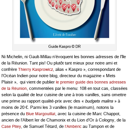
Guide Kaspro © DR
Ni Michelin, ni Gault-Millau n’évoquent les bonnes adresses de l’île
de la Réunion. Tant pis! Ou plutôt tant mieux pour notre ami et
confrère
Thierry Kasprowicz
, alias « Kaspro », correspondant de
l’Océan Indien pour notre blog, directeur du magazine « Mets
Plaisir », qui vient de publier
le premier guide des bonnes adresses
de la Réunion
, commentées par le menu: 108 en tout cas, classées
selon la qualité de leur cuisine de une à trois vanilles, sans omettre
une prime au rapport qualité-prix avec des «
budgets malins
» à
moins de 20 €. Parmi les 3 vanilles (le maximum), notons la
présence du
Blue Margouillat
, avec la cuisine de Marc Chappot,
ancien de l’Albert Ier de Chamonix et du Lion d’Or à Cologny, de la
Case Pitey
, de Samuel Tétard, de
l’Ambéric
au Tampon et de