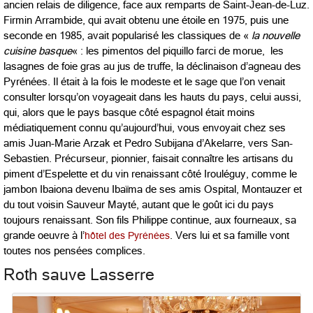
ancien relais de diligence, face aux remparts de Saint-Jean-de-Luz.
Firmin Arrambide, qui avait obtenu une étoile en 1975, puis une
seconde en 1985, avait popularisé les classiques de «
la nouvelle
cuisine basque
« : les pimentos del piquillo farci de morue, les
lasagnes de foie gras au jus de truffe, la déclinaison d’agneau des
Pyrénées. Il était à la fois le modeste et le sage que l’on venait
consulter lorsqu’on voyageait dans les hauts du pays, celui aussi,
qui, alors que le pays basque côté espagnol était moins
médiatiquement connu qu’aujourd’hui, vous envoyait chez ses
amis Juan-Marie Arzak et Pedro Subijana d’Akelarre, vers San-
Sebastien. Précurseur, pionnier, faisait connaître les artisans du
piment d’Espelette et du vin renaissant côté Irouléguy, comme le
jambon Ibaiona devenu Ibaïma de ses amis Ospital, Montauzer et
du tout voisin Sauveur Mayté, autant que le goût ici du pays
toujours renaissant. Son fils Philippe continue, aux fourneaux, sa
grande oeuvre à l’
hôtel des Pyrénées
. Vers lui et sa famille vont
toutes nos pensées complices.
Roth sauve Lasserre