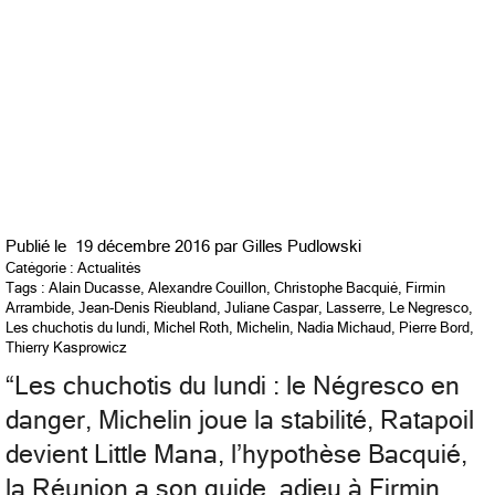
Publié le
19 décembre 2016 par
Gilles Pudlowski
Catégorie :
Actualités
Tags :
Alain Ducasse
,
Alexandre Couillon
,
Christophe Bacquié
,
Firmin
Arrambide
,
Jean-Denis Rieubland
,
Juliane Caspar
,
Lasserre
,
Le Negresco
,
Les chuchotis du lundi
,
Michel Roth
,
Michelin
,
Nadia Michaud
,
Pierre Bord
,
Thierry Kasprowicz
“
Les chuchotis du lundi : le Négresco en
danger, Michelin joue la stabilité, Ratapoil
devient Little Mana, l’hypothèse Bacquié,
la Réunion a son guide, adieu à Firmin,