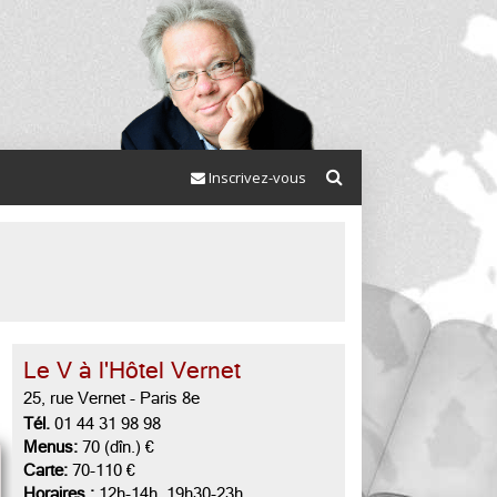
Inscrivez-vous
Le V à l'Hôtel Vernet
25, rue Vernet
-
Paris 8e
Tél.
01 44 31 98 98
Menus:
70 (dîn.) €
Carte:
70-110 €
Horaires :
12h-14h, 19h30-23h