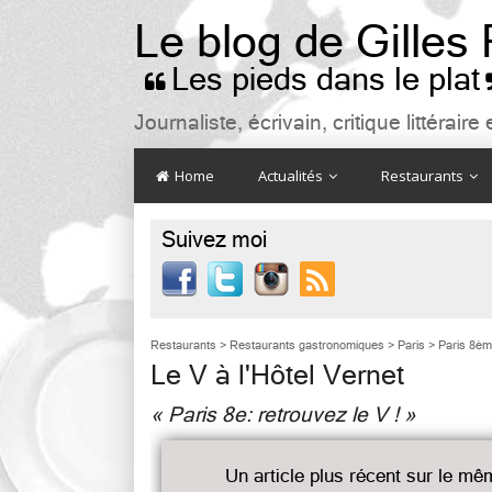
Le blog de Gilles
Les pieds dans le plat

Journaliste, écrivain, critique littéra
Home
Actualités
Restaurants
Suivez moi

Restaurants
>
Restaurants gastronomiques
>
Paris
>
Paris 8è
Le V à l'Hôtel Vernet
« Paris 8e: retrouvez le V ! »
Un article plus récent sur le mê