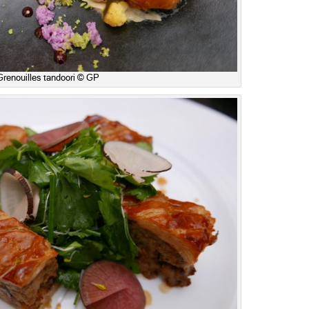
Grenouilles tandoori © GP