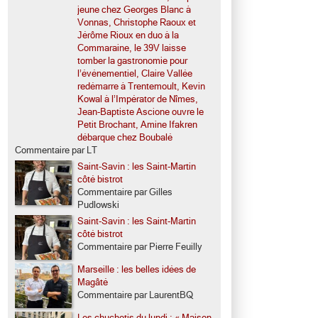
jeune chez Georges Blanc à
Vonnas, Christophe Raoux et
Jérôme Rioux en duo à la
Commaraine, le 39V laisse
tomber la gastronomie pour
l’événementiel, Claire Vallée
redémarre à Trentemoult, Kevin
Kowal à l’Impérator de Nîmes,
Jean-Baptiste Ascione ouvre le
Petit Brochant, Amine Ifakren
débarque chez Boubalé
Commentaire par LT
Saint-Savin : les Saint-Martin
côté bistrot
Commentaire par Gilles
Pudlowski
Saint-Savin : les Saint-Martin
côté bistrot
Commentaire par Pierre Feuilly
Marseille : les belles idées de
Magâté
Commentaire par LaurentBQ
Les chuchotis du lundi : « Maison