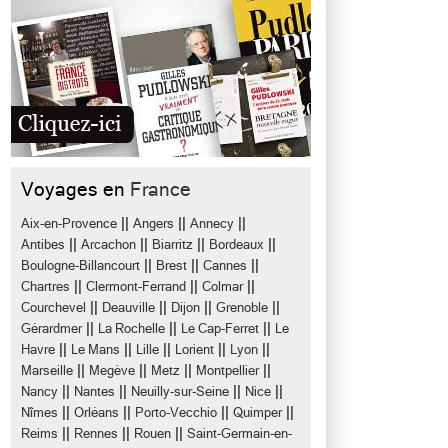
Voyages en
France
||
||
||
Aix-en-Provence
Angers
Annecy
||
||
||
||
Antibes
Arcachon
Biarritz
Bordeaux
||
||
||
Boulogne-Billancourt
Brest
Cannes
||
||
||
Chartres
Clermont-Ferrand
Colmar
||
||
||
||
Courchevel
Deauville
Dijon
Grenoble
||
||
||
Gérardmer
La Rochelle
Le Cap-Ferret
Le
||
||
||
||
||
Havre
Le Mans
Lille
Lorient
Lyon
||
||
||
||
Marseille
Megève
Metz
Montpellier
||
||
||
||
Nancy
Nantes
Neuilly-sur-Seine
Nice
||
||
||
||
Nîmes
Orléans
Porto-Vecchio
Quimper
||
||
||
Reims
Rennes
Rouen
Saint-Germain-en-