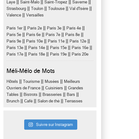
||
||
||
||
Laye
Saint-Malo
Saint-Tropez
Saverne
||
||
||
||
Strasbourg
Toulon
Toulouse
Val d'Isère
||
Valence
Versailles
||
||
||
||
Paris 1er
Paris 2e
Paris 3e
Paris 4e
||
||
||
||
Paris 5e
Paris 6e
Paris 7e
Paris 8e
||
||
||
||
Paris 9e
Paris 10e
Paris 11e
Paris 12e
||
||
||
||
Paris 13e
Paris 14e
Paris 15e
Paris 16e
||
||
||
Paris 17e
Paris 18e
Paris 19e
Paris 20e
Méli-Mélo de Mots
||
||
||
Hôtels
Tourisme
Musées
Meilleurs
||
||
Ouvriers de France
Cuisiniers
Grandes
||
||
||
||
Tables
Bistrots
Brasseries
Bars
||
||
||
Brunch
Café
Salon de thé
Terrasses
Suivre sur Instagram