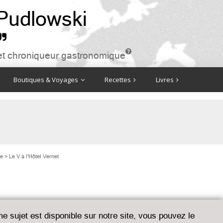
 Pudlowski


ire et chroniqueur gastronomique
Boutiques & Voyages
Recettes
Livres
me
>
Le V à l'Hôtel Vernet
me sujet est disponible sur notre site, vous pouvez le