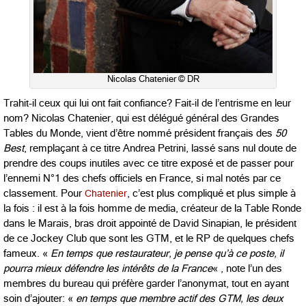
Nicolas Chatenier © DR
Trahit-il ceux qui lui ont fait confiance? Fait-il de l’entrisme en leur
nom? Nicolas Chatenier, qui est délégué général des Grandes
Tables du Monde, vient d’être nommé président français des
50
Best
, remplaçant à ce titre Andrea Petrini, lassé sans nul doute de
prendre des coups inutiles avec ce titre exposé et de passer pour
l’ennemi N°1 des chefs officiels en France, si mal notés par ce
classement. Pour
Chatenier
, c’est plus compliqué et plus simple à
la fois : il est à la fois homme de media, créateur de la Table Ronde
dans le Marais, bras droit appointé de David Sinapian, le président
de ce Jockey Club que sont les GTM, et le RP de quelques chefs
fameux. «
En temps que restaurateur, je pense qu’à ce poste, il
pourra mieux défendre les intérêts de la France
« , note l’un des
membres du bureau qui préfère garder l’anonymat, tout en ayant
soin d’ajouter: «
en temps que
membre actif des GTM, les deux