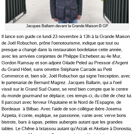
Jacques Ballarin devant la Grande Maison © GP
Il lance son guide ce lundi 23 novembre à 13h à la Grande Maison
de Joël Robuchon, prône l’oenotourisme, indique que tout ou
presque a changé dans la restauration bordelaise cette année,
avec les arrivées conjointes de Philippe Etchebest au 4e Mur,
Gordon Ramsay et son adjoint Gilade Peled au Pressoir d’Argent
du Grand Hôtel, sans omettre Stéphane Carrade au Petit
Commerce et, bien sûr, Joël Robuchon qui signe l’exception, avec
le partenariat de Bernard Magrez. Jacques Ballarin, qui a l’oeil
vissé sur le Grand Sud Ouest, se rend bien compte que le centre
du monde gourmand se déplace, ces temps-ci, du côté de chez lui.
Il parcourt avec ferveur l’Aquitaine et le Nord de l’Espagne, de
Bordeaux à Bilbao. Avec l’aide de son collègue ibère Josema
Azpeita, il conte, explique, se passionne, vante avec verve bons
bistrots, bars à tapas, petites auberges autant que les grandes
tables. Le Chêne à Ixtassou autant qu’Arzak et Akelare à Donostia,