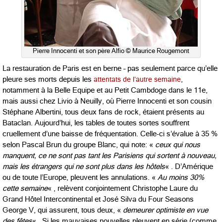
Pierre Innocenti et son père Alfio © Maurice Rougemont
La restauration de Paris est en berne – pas seulement parce qu’elle
pleure ses morts depuis les
attentats de l’autre semaine
,
notamment à la Belle Equipe et au Petit Cambdoge dans le 11e,
mais aussi chez Livio à Neuilly, où Pierre Innocenti et son cousin
Stéphane Albertini, tous deux fans de rock, étaient présents au
Bataclan. Aujourd’hui, les tables de toutes sortes souffrent
cruellement d’une baisse de fréquentation. Celle-ci s’évalue à 35 %
selon Pascal Brun du groupe Blanc, qui note: «
ceux qui nous
manquent, ce ne sont pas tant les Parisiens qui sortent à nouveau,
mais les étrangers qui ne sont plus dans les hôtels
« . D’Amérique
ou de toute l’Europe, pleuvent les annulations. «
Au moins 30%
cette semaine
« , relèvent conjointement Christophe Laure du
Grand Hôtel Intercontinental et José Silva du Four Seasons
George V, qui assurent, tous deux, «
demeurer optimiste en vue
des fêtes
« . Si les mauvaises nouvelles pleuvent en série (comme