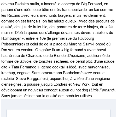
devenu Parisien malin, a inventé le concept de Big Fernand, en
partant d’une idée toute bête et très franchouillarde: on fait comme
les Ricains avec leurs méchants burgers, mais, évidemment,
comme on est français, on fait mieux qu’eux. Avec des produits de
qualité, des jus de fruits bio, des pommes de terre bintjes, du « fait
main ». D’où la queue qui s’allonge devant ses divers « ateliers du
Hamburger », entre le 10e (le premier rue du Faubourg
Poissonnière) et celui de de la place du Marché Saint-Honoré où
l’on sert en continu. On goûte là un « big fernand » avec boeuf
haché issu de Charolais ou de Blonde d’Aquitaine, additionné de
tomme de Savoie, de tomates séchées, de persil plat, d’une sauce
dite « Tata Fernande », genre cocktail allégé, avec mayonnaise,
ketchup, cognac. Sans omettre son Bartholomé avec veau et
raclette. Steve Burggraf est, aujourd’hui, à la tête d’une vingtaine
d’enseignes, a poussé jusqu’à Londres et New York, tout en
développant un nouveau concept autour du hot dog (
Little Fernand
).
Sans jamais lésiner sur la qualité des produits utilisés.