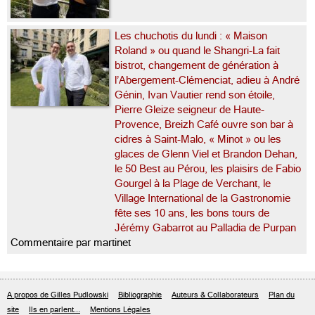
Les chuchotis du lundi : « Maison
Roland » ou quand le Shangri-La fait
bistrot, changement de génération à
l’Abergement-Clémenciat, adieu à André
Génin, Ivan Vautier rend son étoile,
Pierre Gleize seigneur de Haute-
Provence, Breizh Café ouvre son bar à
cidres à Saint-Malo, « Minot » ou les
glaces de Glenn Viel et Brandon Dehan,
le 50 Best au Pérou, les plaisirs de Fabio
Gourgel à la Plage de Verchant, le
Village International de la Gastronomie
fête ses 10 ans, les bons tours de
Jérémy Gabarrot au Palladia de Purpan
Commentaire par martinet
A propos de Gilles Pudlowski
Bibliographie
Auteurs & Collaborateurs
Plan du
site
Ils en parlent...
Mentions Légales