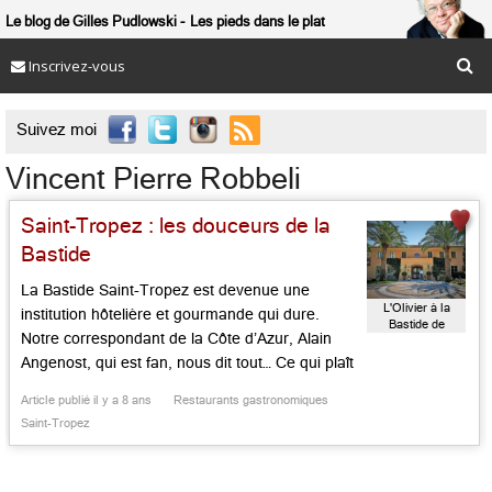
Le blog de Gilles Pudlowski
Les pieds dans le plat
Inscrivez-vous

Suivez moi
Vincent Pierre Robbeli
Saint-Tropez : les douceurs de la
Bastide
La Bastide Saint-Tropez est devenue une
L'Olivier à la
institution hôtelière et gourmande qui dure.
Bastide de
Notre correspondant de la Côte d’Azur, Alain
Saint-Tropez
Angenost, qui est fan, nous dit tout… Ce qui plaît
à Saint-Tropez, c’est qu’il y a tout et son
Article publié il y a 8 ans
Restaurants gastronomiques
contraire. La fête et la « coolitude » peuvent s’y
Saint-Tropez
acoquiner. Fashionistas, VIP, et fêtards en
goguette adorent se […]...