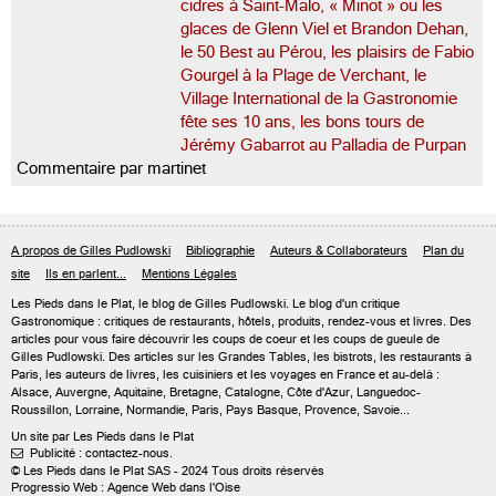
cidres à Saint-Malo, « Minot » ou les
glaces de Glenn Viel et Brandon Dehan,
le 50 Best au Pérou, les plaisirs de Fabio
Gourgel à la Plage de Verchant, le
Village International de la Gastronomie
fête ses 10 ans, les bons tours de
Jérémy Gabarrot au Palladia de Purpan
Commentaire par martinet
A propos de Gilles Pudlowski
Bibliographie
Auteurs & Collaborateurs
Plan du
site
Ils en parlent...
Mentions Légales
Les Pieds dans le Plat, le blog de
Gilles Pudlowski
. Le blog d'un critique
Gastronomique : critiques de restaurants, hôtels, produits, rendez-vous et livres. Des
articles pour vous faire découvrir les coups de coeur et les coups de gueule de
Gilles Pudlowski. Des articles sur les Grandes Tables, les bistrots, les restaurants à
Paris, les auteurs de livres, les cuisiniers et les voyages en France et au-delà :
Alsace, Auvergne, Aquitaine, Bretagne, Catalogne, Côte d'Azur, Languedoc-
Roussillon, Lorraine, Normandie, Paris, Pays Basque, Provence, Savoie...
Un site par Les Pieds dans le Plat
Publicité : contactez-nous.

© Les Pieds dans le Plat SAS - 2024 Tous droits réservés
Progressio Web : Agence Web dans l'Oise